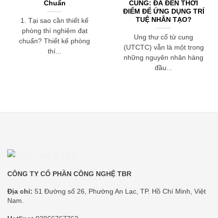
Chuẩn
CUNG: ĐÃ ĐẾN THỜI
ĐIỂM ĐỂ ỨNG DỤNG TRÍ
TUỆ NHÂN TẠO?
1. Tại sao cần thiết kế
phòng thí nghiệm đạt
Ung thư cổ tử cung
chuẩn? Thiết kế phòng
(UTCTC) vẫn là một trong
thí...
những nguyên nhân hàng
đầu...
CÔNG TY CỔ PHẦN CÔNG NGHỆ TBR
Địa chỉ:
51 Đường số 26, Phường An Lạc, TP. Hồ Chí Minh, Việt
Nam.