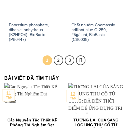
Potassium phosphate,
Chất nhuộm Coomassie
dibasic, anhydrous
brilliant blue G-250,
(K2HPO4), BioBasic
25g/chai, BioBasic
(PB0447)
(CB0038)
1
2
3
BÀI VIẾT ĐÃ TÌM THẤY
11
12
Th9
Th5
Các Nguyên Tắc Thiết Kế
TƯƠNG LAI CỦA SÀNG
Phòng Thí Nghiệm Đạt
LỌC UNG THƯ CỔ TỬ