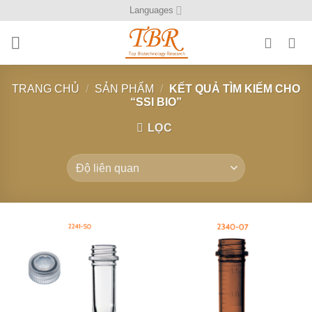
Bỏ
Languages
qua
nội
dung
TRANG CHỦ
/
SẢN PHẨM
/
KẾT QUẢ TÌM KIẾM CHO
“SSI BIO”
LỌC