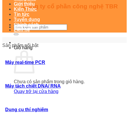
Giới thiệu
Công ty cổ phần công nghệ TBR
Kiến Thức
Tin tức
Tuyển dụng
Chính sách
Tìm
Liên hệ
kiếm:
Sản phẩm nổi bật
Giỏ hàng
Máy real-time PCR
Chưa có sản phẩm trong giỏ hàng.
Máy tách chiết DNA/ RNA
Quay trở lại cửa hàng
Dụng cụ thí nghiệm