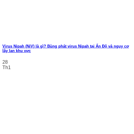
Virus Nipah (NiV) là gì? Bùng phát virus Nipah tại Ấn Độ và nguy cơ
lây lan khu vực
28
Th1