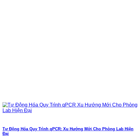
Tự Động Hóa Quy Trình qPCR: Xu Hướng Mới Cho Phòng Lab Hiện
Đại