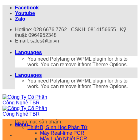
Bỏ
Facebook
qua
Youtube
nội
Zalo
dung
Hotline: 028 6676 7762 - CSKH: 0814156655 - Kỹ
thuật: 0964952348
Email: sales@tbr.vn
Languages
You need Polylang or WPML plugin for this to
work. You can remove it from Theme Options.
Languages
You need Polylang or WPML plugin for this to
work. You can remove it from Theme Options.
Danh mục sản phẩm
Menu
Thiết Bị Sinh Học Phân Tử
Máy Real-time PCR
Máy Luân Nhiệt PCR