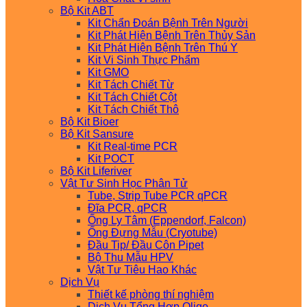
Bộ Kit ABT
Kit Chẩn Đoán Bệnh Trên Người
Kit Phát Hiện Bệnh Trên Thủy Sản
Kit Phát Hiện Bệnh Trên Thú Y
Kit Vi Sinh Thực Phẩm
Kit GMO
Kit Tách Chiết Từ
Kit Tách Chiết Cột
Kit Tách Chiết Thô
Bộ Kit Bioer
Bộ Kit Sansure
Kit Real-time PCR
Kit POCT
Bộ Kit Liferiver
Vật Tư Sinh Học Phân Tử
Tube, Strip Tube PCR qPCR
Đĩa PCR, qPCR
Ống Ly Tâm (Eppendorf, Falcon)
Ống Đựng Mẫu (Cryotube)
Đầu Tip/ Đầu Côn Pipet
Bộ Thu Mẫu HPV
Vật Tư Tiêu Hao Khác
Dịch Vụ
Thiết kế phòng thí nghiệm
Dịch Vụ Tổng Hợp Oligo