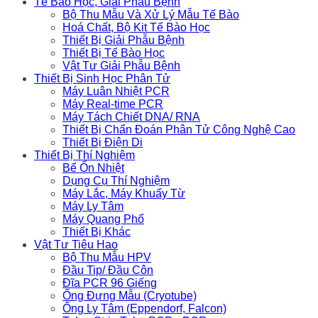
Tế Bào Học, Giải Phẫu Bệnh
Bộ Thu Mẫu Và Xử Lý Mẫu Tế Bào
Hoá Chất, Bộ Kit Tế Bào Học
Thiết Bị Giải Phẫu Bệnh
Thiết Bị Tế Bào Học
Vật Tư Giải Phẫu Bệnh
Thiết Bị Sinh Học Phân Tử
Máy Luân Nhiệt PCR
Máy Real-time PCR
Máy Tách Chiết DNA/ RNA
Thiết Bị Chẩn Đoán Phân Tử Công Nghệ Cao
Thiết Bị Điện Di
Thiết Bị Thí Nghiệm
Bể Ổn Nhiệt
Dụng Cụ Thí Nghiệm
Máy Lắc, Máy Khuấy Từ
Máy Ly Tâm
Máy Quang Phổ
Thiết Bị Khác
Vật Tư Tiêu Hao
Bộ Thu Mẫu HPV
Đầu Tip/ Đầu Côn
Đĩa PCR 96 Giếng
Ống Đựng Mẫu (Cryotube)
Ống Ly Tâm (Eppendorf, Falcon)