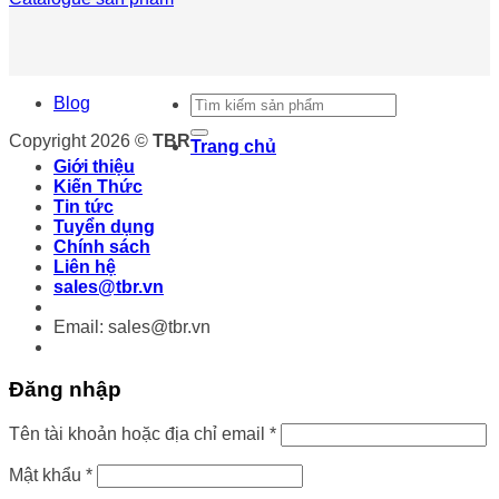
Tìm
Blog
kiếm:
Copyright 2026 ©
TBR
Trang chủ
Giới thiệu
Kiến Thức
Tin tức
Tuyển dụng
Chính sách
Liên hệ
sales@tbr.vn
Email: sales@tbr.vn
Đăng nhập
Bắt
Tên tài khoản hoặc địa chỉ email
*
buộc
Bắt
Mật khẩu
*
buộc