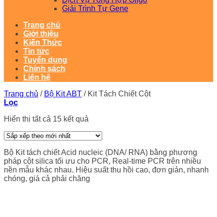
Giải Trình Tự Gene
Trang chủ
Giới thiệu
Kiến Thức
Tin tức
Tuyển dụng
Chính sách
Liên hệ
Trang chủ
/
Bộ Kit ABT
/
Kit Tách Chiết Cột
Lọc
Đã
Hiển thị tất cả 15 kết quả
sắp
xếp
theo
Bộ Kit tách chiết Acid nucleic (DNA/ RNA) bằng phương
mới
pháp cột silica tối ưu cho PCR, Real-time PCR trên nhiều
nhất
nền mẫu khác nhau. Hiệu suất thu hồi cao, đơn giản, nhanh
chóng, giá cả phải chăng