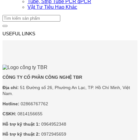
Tube, Strip Tube PCR qPCR
Vật Tư Tiêu Hao Khác
Tìm
kiếm:
USEFUL LINKS
CÔNG TY CỔ PHẦN CÔNG NGHỆ TBR
Địa chỉ:
51 Đường số 26, Phường An Lạc, TP. Hồ Chí Minh, Việt
Nam.
Hotline:
02866767762
CSKH:
0814156655
Hỗ trợ kỹ thuật 1:
0964952348
Hỗ trợ kỹ thuật 2:
0972945659