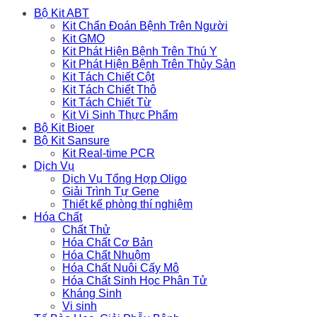
Bộ Kit ABT
Kit Chẩn Đoán Bệnh Trên Người
Kit GMO
Kit Phát Hiện Bệnh Trên Thú Y
Kit Phát Hiện Bệnh Trên Thủy Sản
Kit Tách Chiết Cột
Kit Tách Chiết Thô
Kit Tách Chiết Từ
Kit Vi Sinh Thực Phẩm
Bộ Kit Bioer
Bộ Kit Sansure
Kit Real-time PCR
Dịch Vụ
Dịch Vụ Tổng Hợp Oligo
Giải Trình Tự Gene
Thiết kế phòng thí nghiệm
Hóa Chất
Chất Thử
Hóa Chất Cơ Bản
Hóa Chất Nhuộm
Hóa Chất Nuôi Cấy Mô
Hóa Chất Sinh Học Phân Tử
Kháng Sinh
Vi sinh