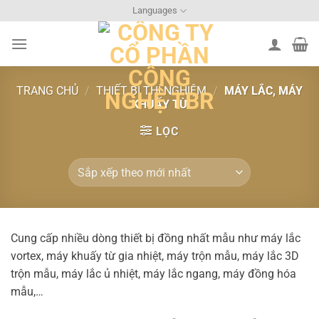
Bỏ
Languages
qua
nội
dung
TRANG CHỦ
/
THIẾT BỊ THÍ NGHIỆM
/
MÁY LẮC, MÁY
KHUẤY TỪ
LỌC
Cung cấp nhiều dòng thiết bị đồng nhất mẫu như máy lắc
vortex, máy khuấy từ gia nhiệt, máy trộn mẫu, máy lắc 3D
trộn mẫu, máy lắc ủ nhiệt, máy lắc ngang, máy đồng hóa
mẫu,…