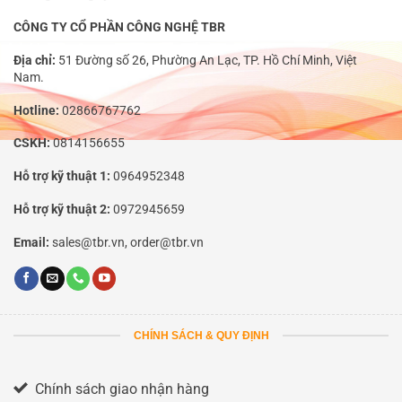
CÔNG TY CỔ PHẦN CÔNG NGHỆ TBR
Địa chỉ:
51 Đường số 26, Phường An Lạc, TP. Hồ Chí Minh, Việt
Nam.
Hotline:
02866767762
CSKH:
0814156655
Hỗ trợ kỹ thuật 1:
0964952348
Hỗ trợ kỹ thuật 2:
0972945659
Email:
sales@tbr.vn, order@tbr.vn
CHÍNH SÁCH & QUY ĐỊNH
Chính sách giao nhận hàng