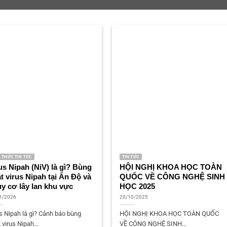
N THỨC TIN TỨC
TIN TỨC
us Nipah (NiV) là gì? Bùng
HỘI NGHỊ KHOA HỌC TOÀN
t virus Nipah tại Ấn Độ và
QUỐC VỀ CÔNG NGHỆ SINH
y cơ lây lan khu vực
HỌC 2025
1/2026
20/10/2025
s Nipah là gì? Cảnh báo bùng
HỘI NGHỊ KHOA HỌC TOÀN QUỐC
 virus Nipah...
VỀ CÔNG NGHỆ SINH...