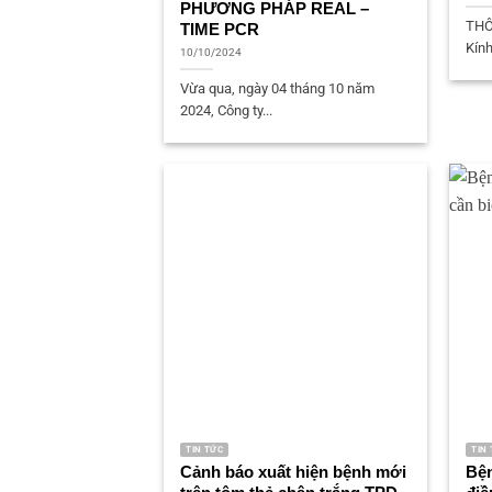
PHƯƠNG PHÁP REAL –
THÔ
TIME PCR
Kính
10/10/2024
Vừa qua, ngày 04 tháng 10 năm
2024, Công ty...
TIN TỨC
TIN
Cảnh báo xuất hiện bệnh mới
Bện