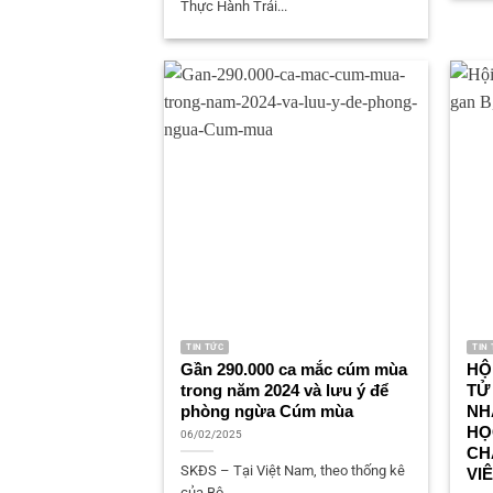
Thực Hành Trải...
TIN TỨC
TIN
Gần 290.000 ca mắc cúm mùa
HỘ
trong năm 2024 và lưu ý để
TỬ
phòng ngừa Cúm mùa
NH
HỌ
06/02/2025
CH
SKĐS – Tại Việt Nam, theo thống kê
VI
của Bộ...