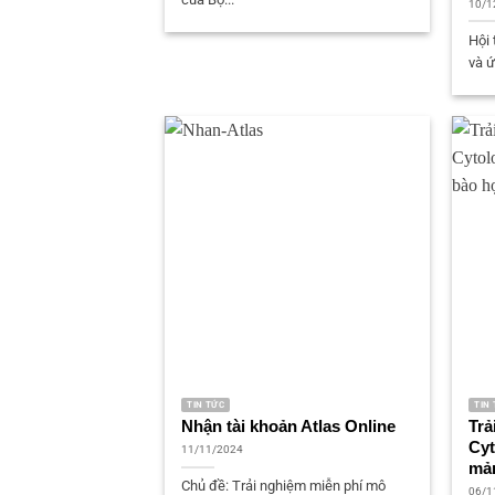
10/1
Hội 
và ứ
TIN TỨC
TIN
Nhận tài khoản Atlas Online
Trả
Cyt
11/11/2024
mản
Chủ đề: Trải nghiệm miễn phí mô
06/1