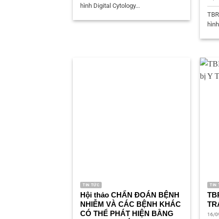
hình Digital Cytology...
TBR
hình
TIN TỨC
TIN
Hội thảo CHẨN ĐOÁN BỆNH
TB
NHIỄM VÀ CÁC BỆNH KHÁC
TR
CÓ THỂ PHÁT HIỆN BẰNG
16/0