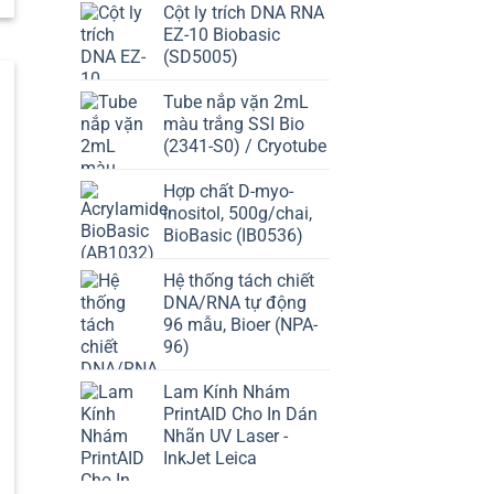
Cột ly trích DNA RNA
EZ-10 Biobasic
(SD5005)
Tube nắp vặn 2mL
màu trắng SSI Bio
(2341-S0) / Cryotube
Hợp chất D-myo-
inositol, 500g/chai,
BioBasic (IB0536)
Hệ thống tách chiết
DNA/RNA tự động
96 mẫu, Bioer (NPA-
96)
Lam Kính Nhám
PrintAID Cho In Dán
Nhãn UV Laser -
InkJet Leica