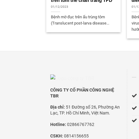
trên tôm thẻ chân trắng TPD
điề
01/12/2023
01/1
Bệnh mờ đục trên ấu trùng tôm
Bện
(Translucent post-larva disease...
viru
hướn
CÔNG TY CỔ PHẦN CÔNG NGHỆ
TBR
Địa chỉ:
51 Đường số 26, Phường An
Lạc, TP. Hồ Chí Minh, Việt Nam.
Hotline:
02866767762
CSKH:
0814156655