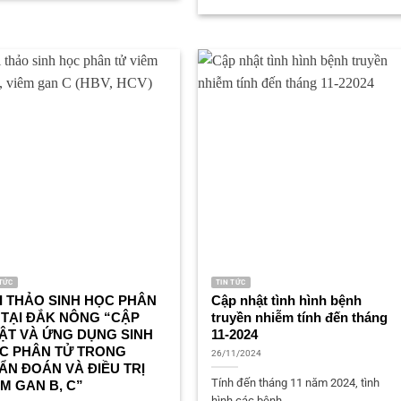
 TỨC
TIN TỨC
I THẢO SINH HỌC PHÂN
Cập nhật tình hình bệnh
 TẠI ĐẮK NÔNG “CẬP
truyền nhiễm tính đến tháng
ẬT VÀ ỨNG DỤNG SINH
11-2024
C PHÂN TỬ TRONG
26/11/2024
ẨN ĐOÁN VÀ ĐIỀU TRỊ
Tính đến tháng 11 năm 2024, tình
ÊM GAN B, C”
hình các bệnh...