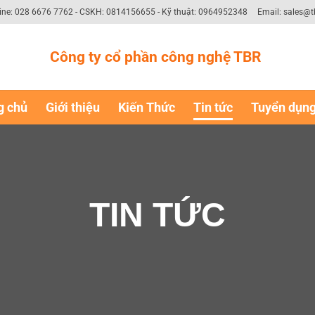
ine: 028 6676 7762 - CSKH: 0814156655 - Kỹ thuật: 0964952348
Email: sales@t
Công ty cổ phần công nghệ TBR
g chủ
Giới thiệu
Kiến Thức
Tin tức
Tuyển dụn
TIN TỨC