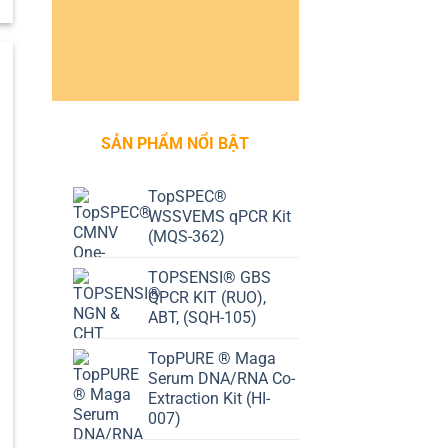
SẢN PHẨM NỔI BẬT
TopSPEC®
WSSVEMS qPCR Kit
(MQS-362)
TOPSENSI® GBS
QPCR KIT (RUO),
ABT, (SQH-105)
TopPURE ® Maga
Serum DNA/RNA Co-
Extraction Kit (HI-
007)