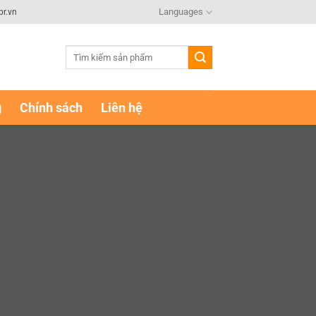
Languages
br.vn
Tìm
kiếm:
g
Chính sách
Liên hệ