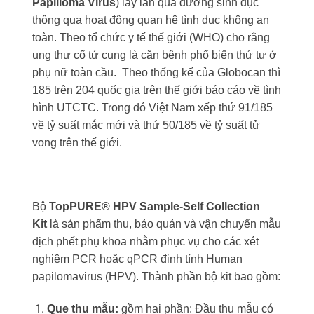
Papilloma Virus
) lây lan qua đường sinh dục
thông qua hoạt động quan hệ tình dục không an
toàn. Theo tổ chức y tế thế giới (WHO) cho rằng
ung thư cổ tử cung là căn bệnh phổ biến thứ tư ở
phụ nữ toàn cầu. Theo thống kế của Globocan thì
185 trên 204 quốc gia trên thế giới báo cáo về tình
hình UTCTC. Trong đó Việt Nam xếp thứ 91/185
về tỷ suất mắc mới và thứ 50/185 về tỷ suất tử
vong trên thế giới.
Bộ
TopPURE® HPV
Sample-Self
Collection
Kit
là sản phẩm thu, bảo quản và vận chuyển mẫu
dịch phết phụ khoa nhằm phục vụ cho các xét
nghiệm PCR hoặc qPCR định tính Human
papilomavirus (HPV). Thành phần bộ kit bao gồm:
Que thu mẫu:
gồm hai phần:
Đầu thu mẫu có