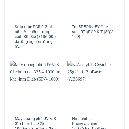
Strip tube PCR 0.2mL
TopSPEC® JEV One-
nắp rời phẳng trong
step RT-qPCR KIT (SQV-
suốt SSI Bio (3136-00)/
109)
dải ống nghiệm đựng
mẫu
Máy quang phổ UV-VIS
Hợp chất L-
01 chùm tia, 325 –
Phenylalanine
1000nm, khe 4nm Dlab
100g/chai, BioBasic