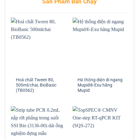
Sản Phẩm Bán Chạy
Hoá chất Tween 80,
Hệ thống điện di ngang
500ml/chai, BioBasic
Mupid®-Exu hãng
(TB0562)
Mupid