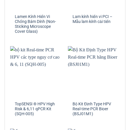
Lamen Kính Hiển Vi
Lam kính hiển vi PCI –
Chống Bám Dính (Non-
Mẫu lam kính cải tiến
Sticking Microscope
Cover Glass)
TopSENSI ® HPV High
Bộ Kit Định Type HPV
Risk & 6,11 qPCR Kit
Real-time PCR Bioer
(SQH-005)
(BSJ01M1)