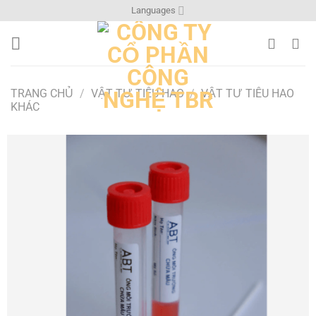
Bỏ
Languages
qua
nội
dung
TRANG CHỦ
/
VẬT TƯ TIÊU HAO
/
VẬT TƯ TIÊU HAO
KHÁC