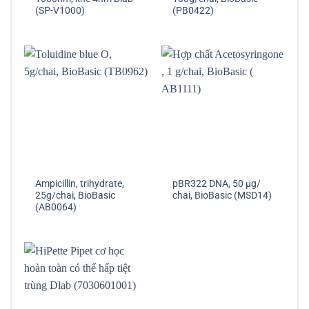
(SP-V1000)
(PB0422)
Ampicillin, trihydrate,
pBR322 DNA, 50 µg/
25g/chai, BioBasic
chai, BioBasic (MSD14)
(AB0064)