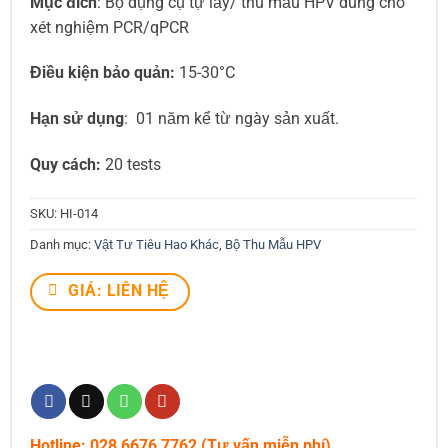
Mục đích
:
Bộ dụng cụ tự lấy/ thu mẫu HPV dùng cho
xét nghiệm PCR/qPCR
Điều kiện bảo quản:
15-30°C
Hạn sử dụng
:
01 năm kể từ ngày sản xuất.
Quy cách:
20 tests
SKU:
HI-014
Danh mục:
Vật Tư Tiêu Hao Khác
,
Bộ Thu Mẫu HPV
GIÁ: LIÊN HỆ
Hotline: 028 6676 7762 (Tư vấn miễn phí)