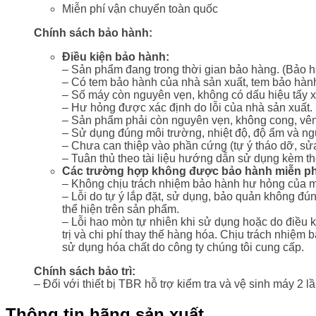
Miễn phí vận chuyển toàn quốc
Chính sách bảo hành:
Điều kiện bảo hành:
– Sản phẩm đang trong thời gian bảo hàng. (Bảo hà
– Có tem bảo hành của nhà sản xuất, tem bảo hành 
– Số máy còn nguyên vẹn, không có dấu hiệu tẩy 
– Hư hỏng được xác định do lỗi của nhà sản xuất.
– Sản phẩm phải còn nguyên vẹn, không cong, vênh
– Sử dụng đúng môi trường, nhiệt độ, độ ẩm và ngu
– Chưa can thiệp vào phần cứng (tự ý tháo dỡ, s
– Tuân thủ theo tài liệu hướng dẫn sử dụng kèm t
Các trường hợp không được bảo hành miễn ph
– Không chịu trách nhiệm bảo hành hư hỏng của m
– Lỗi do tự ý lắp đặt, sử dụng, bảo quản không đú
thể hiện trên sản phẩm.
– Lỗi hao mòn tự nhiên khi sử dụng hoặc do điều k
trị và chi phí thay thế hàng hóa. Chịu trách nhiệm
sử dụng hóa chất do công ty chúng tôi cung cấp.
Chính sách bảo trì:
– Đối với thiết bị TBR hỗ trợ kiểm tra và vệ sinh máy 2 l
Thông tin hãng sản xuất