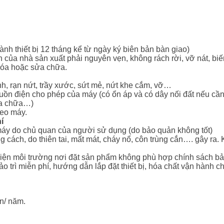
nh thiết bị 12 tháng kể từ ngày ký biên bản bàn giao)
của nhà sản xuất phải nguyên vẹn, không rách rời, vỡ nát, biế
xóa hoặc sửa chữa.
, rạn nứt, trầy xước, sứt mẻ, nứt khe cắm, vỡ…
ồn điện cho phép của máy (có ổn áp và có dây nối đất nếu cần 
ửa chữa…)
heo máy.
í
áy do chủ quan của người sử dụng (do bảo quản không tốt)
ng cách, do thiên tai, mất mát, cháy nổ, côn trùng cắn…. gây 
iện môi trường nơi đặt sản phẩm không phù hợp chính sách bảo 
 bảo trì miễn phí, hướng dẫn lắp đặt thiết bị, hóa chất vận hàn
ần/ năm.