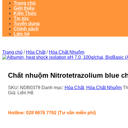
Trang chủ
Giới thiệu
Kiến Thức
Tin tức
Tuyển dụng
Chính sách
Liên hệ
Trang chủ
/
Hóa Chất
/
Hóa Chất Nhuộm
Chất nhuộm Nitrotetrazolium blue ch
SKU:
NDB0379
Danh mục:
Hóa Chất
,
Hóa Chất Nhuộm
Th
Giá: Liên Hệ
Hotline: 028 6676 7762 (Tư vấn miễn phí)