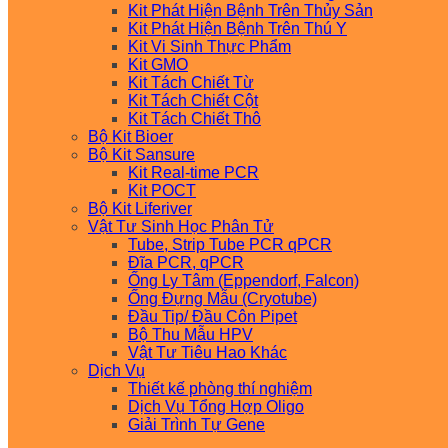
Kit Phát Hiện Bệnh Trên Thủy Sản
Kit Phát Hiện Bệnh Trên Thú Y
Kit Vi Sinh Thực Phẩm
Kit GMO
Kit Tách Chiết Từ
Kit Tách Chiết Cột
Kit Tách Chiết Thô
Bộ Kit Bioer
Bộ Kit Sansure
Kit Real-time PCR
Kit POCT
Bộ Kit Liferiver
Vật Tư Sinh Học Phân Tử
Tube, Strip Tube PCR qPCR
Đĩa PCR, qPCR
Ống Ly Tâm (Eppendorf, Falcon)
Ống Đựng Mẫu (Cryotube)
Đầu Tip/ Đầu Côn Pipet
Bộ Thu Mẫu HPV
Vật Tư Tiêu Hao Khác
Dịch Vụ
Thiết kế phòng thí nghiệm
Dịch Vụ Tổng Hợp Oligo
Giải Trình Tự Gene