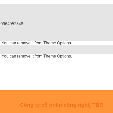
: 0964952348
. You can remove it from Theme Options.
. You can remove it from Theme Options.
Công ty cổ phần công nghệ TBR