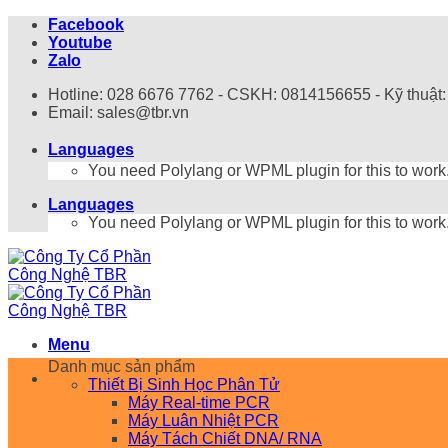
Bỏ
Facebook
qua
Youtube
nội
Zalo
dung
Hotline: 028 6676 7762 - CSKH: 0814156655 - Kỹ thuật
Email: sales@tbr.vn
Languages
You need Polylang or WPML plugin for this to work
Languages
You need Polylang or WPML plugin for this to work
Menu
Danh mục sản phẩm
Thiết Bị Sinh Học Phân Tử
Máy Real-time PCR
Máy Luân Nhiệt PCR
Máy Tách Chiết DNA/ RNA