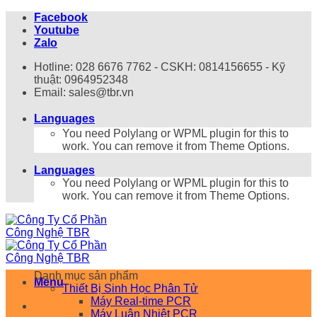
Bỏ
Facebook
qua
Youtube
nội
Zalo
dung
Hotline: 028 6676 7762 - CSKH: 0814156655 - Kỹ
thuật: 0964952348
Email: sales@tbr.vn
Languages
You need Polylang or WPML plugin for this to
work. You can remove it from Theme Options.
Languages
You need Polylang or WPML plugin for this to
work. You can remove it from Theme Options.
Danh mục sản phẩm
Menu
Thiết Bị Sinh Học Phân Tử
Máy Real-time PCR
Máy Luân Nhiệt PCR