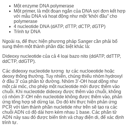
Một enzyme DNA polymerase
Một primer, là một đoạn ngắn của DNA sợi đơn kết hợp
với mẫu DNA và hoạt động như một “khởi đầu” cho
polymerase
4 nucleotide DNA (dATP, dTTP, dCTP, dGTP)
Trình tự DNA
Ngoài ra, để thực hiện phương pháp Sanger cần phải bổ
sung thêm một thành phần đặc biệt khác là:
Dideoxy nucleotide của cả 4 loại bazo nito (ddATP, ddTTP,
ddCTP, ddGTP).
Các dideoxy nucleotide tương tự các nucloeotide hoặc
deoxy thông thường. Tuy nhiên, chúng thiếu nhóm hydroxyl
ở đầu 3’ của phân tử đường. Nhóm 3’-OH hoạt dộng như
một cái móc, cho phép một nucleotide mới được thêm vào
chuỗi. Khi nucleotide dideoxy được thêm vào chuỗi, không
có nhóm 3’-OH nên nucleotide không được thêm vào, phản
ứng tổng hợp sẽ dừng lại. Do đó khi thực hiện phản ứng
PCR với tám thành phần nucletide như trên sẽ tạo ra các
chuỗi ADN có độ dài hơn kém nhau 1 base. Các phân tử
ADN này sau đó được biến tính và chạy điện di, để xác định
trình tự.