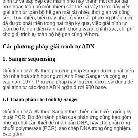
trình tự và sắp xếp các mảnh nhỏ này thành một chuỗi dài
hơn hoặc toàn bộ một nhiễm sắc thể. Vì vậy trước đây việc
giải trình tự toàn bộ hệ gen mất rất nhiều thời gian và công
sức. Tuy nhiên, hiện nay nhờ có vào các phương pháp mới
đã được phát triển trong hai thập kỷ qua, việc giải trình tự
toàn bộ hệ gen diễn ra nhanh chóng và rất chính xác, chi phí
cho giải trình tự toàn bộ hệ gen cũng rẻ hơn.
Các phương pháp giải trình tự ADN
1. Sanger sequensing
Giải trình tự ADN theo phương pháp Sanger được phát triển
bởi nhà hoá sinh học người Anh Fred Sanger và cộng sự
vào năm 1977. Phương pháp này thường được sử dụng để
giải trình tự các đoạn ADN ngắn dưới 900 base.
1.1 Thành phần cho trình tự Sanger
Giải trình tự ADN theo Sanger thực hiện các bước giống kỹ
thuật PCR. Do đó thành phần của phản ứng cũng bao gồm
những chất cần thiết để nhân bản DNA, hay cho phản ứng
chuỗi polymerase (PCR), sao chép DNA trong ống nghiệm.
Bao gồm: