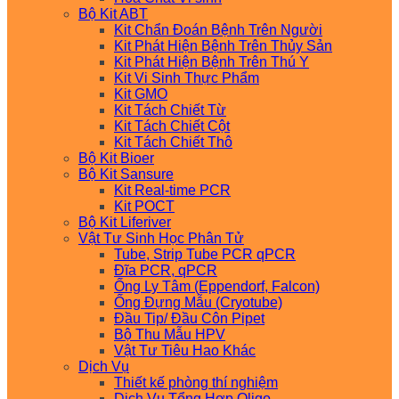
Bộ Kit ABT
Kit Chẩn Đoán Bệnh Trên Người
Kit Phát Hiện Bệnh Trên Thủy Sản
Kit Phát Hiện Bệnh Trên Thú Y
Kit Vi Sinh Thực Phẩm
Kit GMO
Kit Tách Chiết Từ
Kit Tách Chiết Cột
Kit Tách Chiết Thô
Bộ Kit Bioer
Bộ Kit Sansure
Kit Real-time PCR
Kit POCT
Bộ Kit Liferiver
Vật Tư Sinh Học Phân Tử
Tube, Strip Tube PCR qPCR
Đĩa PCR, qPCR
Ống Ly Tâm (Eppendorf, Falcon)
Ống Đựng Mẫu (Cryotube)
Đầu Tip/ Đầu Côn Pipet
Bộ Thu Mẫu HPV
Vật Tư Tiêu Hao Khác
Dịch Vụ
Thiết kế phòng thí nghiệm
Dịch Vụ Tổng Hợp Oligo