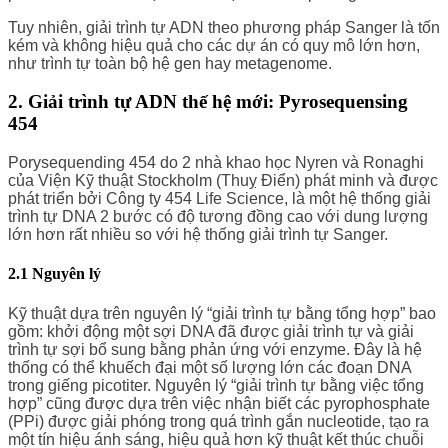
Tuy nhiên, giải trình tự ADN theo phương pháp Sanger là tốn
kém và không hiệu quả cho các dự án có quy mô lớn hơn,
như trình tự toàn bộ hệ gen hay metagenome.
2. Giải trình tự ADN thế hệ mới: Pyrosequensing
454
Porysequending 454 do 2 nhà khao học Nyren và Ronaghi
của Viện Kỹ thuật Stockholm (Thuỵ Điển) phát minh và được
phát triển bởi Công ty 454 Life Science, là một hệ thống giải
trình tự DNA 2 bước có độ tương đồng cao với dung lượng
lớn hơn rất nhiều so với hệ thống giải trình tự Sanger.
2.1 Nguyên lý
Kỹ thuật dựa trên nguyên lý “giải trình tự bằng tổng hợp” bao
gồm: khởi động một sợi DNA đã được giải trình tự và giải
trình tự sợi bổ sung bằng phản ứng với enzyme. Đây là hệ
thống có thể khuếch đại một số lượng lớn các đoạn DNA
trong giếng picotiter. Nguyên lý “giải trình tự bằng việc tổng
hợp” cũng được dựa trên việc nhận biết các pyrophosphate
(PPi) được giải phóng trong quá trình gắn nucleotide, tạo ra
một tín hiệu ánh sáng, hiệu quả hơn kỹ thuật kết thúc chuỗi