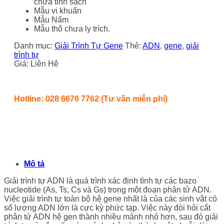
chưa tinh sạch
Mẫu vi khuẩn
Mẫu Nấm
Mẫu thô chưa ly trích.
Danh mục:
Giải Trình Tự Gene
Thẻ:
ADN
,
gene
,
giải
trình tự
Giá: Liên Hệ
Hotline: 028 6676 7762 (Tư vấn miễn phí)
Mô tả
Giải trình tự ADN là quá trình xác định tình tự các bazo
nucleotide (As, Ts, Cs và Gs) trong một đoạn phân tử ADN.
Việc giải trình tự toàn bộ hệ gene nhất là của các sinh vật có
số lượng ADN lớn là cực kỳ phức tạp. Việc này đòi hỏi cắt
phân tử ADN hệ gen thành nhiều mảnh nhỏ hơn, sau đó giải