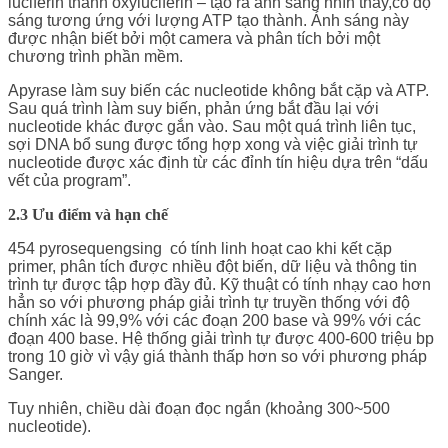
luciferin thành oxyluciferin – tạo ra ánh sáng nhìn thấy,có độ
sáng tương ứng với lượng ATP tạo thành. Ánh sáng này
được nhận biết bởi một camera và phân tích bởi một
chương trình phần mềm.
Apyrase làm suy biến các nucleotide không bắt cặp và ATP.
Sau quá trình làm suy biến, phản ứng bắt đầu lại với
nucleotide khác được gắn vào. Sau một quá trình liên tục,
sợi DNA bổ sung được tổng hợp xong và việc giải trình tự
nucleotide được xác định từ các đỉnh tín hiệu dựa trên “dấu
vết của program”.
2.3 Ưu điểm và hạn chế
454 pyrosequengsing có tính linh hoạt cao khi kết cặp
primer, phân tích được nhiều đột biến, dữ liệu và thông tin
trình tự được tập hợp đầy đủ. Kỹ thuật có tính nhạy cao hơn
hẳn so với phương pháp giải trình tự truyền thống với độ
chính xác là 99,9% với các đoạn 200 base và 99% với các
đoạn 400 base. Hệ thống giải trình tự được 400-600 triệu bp
trong 10 giờ vì vậy giá thành thấp hơn so với phương pháp
Sanger.
Tuy nhiên, chiều dài đoạn đọc ngắn (khoảng 300~500
nucleotide).