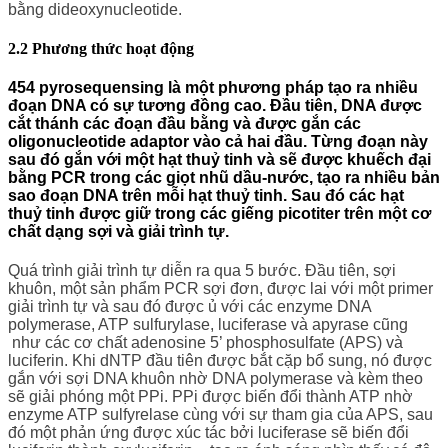
bằng dideoxynucleotide.
2.2 Phương thức hoạt động
454 pyrosequensing là một phương pháp tạo ra nhiều
đoạn DNA có sự tương đồng cao. Đầu tiên, DNA được
cắt thánh các đoạn đầu bằng và được gắn các
oligonucleotide adaptor vào cả hai đầu. Từng đoạn này
sau đó gắn với một hạt thuỷ tinh và sẽ được khuếch đại
bằng PCR trong các giọt nhũ dầu-nước, tạo ra nhiều bản
sao đoạn DNA trên mỗi hạt thuỷ tinh. Sau đó các hạt
thuỷ tinh được giữ trong các giếng picotiter trên một cơ
chất dạng sợi và giải trình tự.
Quá trình giải trình tự diễn ra qua 5 bước. Đầu tiên, sợi
khuôn, một sản phẩm PCR sợi đơn, được lai với một primer
giải trình tự và sau đó được ủ với các enzyme DNA
polymerase, ATP sulfurylase, luciferase và apyrase cũng
như các cơ chất adenosine 5’ phosphosulfate (APS) và
luciferin. Khi dNTP đầu tiên được bắt cặp bổ sung, nó được
gắn với sợi DNA khuôn nhờ DNA polymerase và kèm theo
sẽ giải phóng một PPi. PPi được biến đổi thành ATP nhờ
enzyme ATP sulfyrelase cùng với sự tham gia của APS, sau
đó một phản ứng được xúc tác bởi luciferase sẽ biến đổi