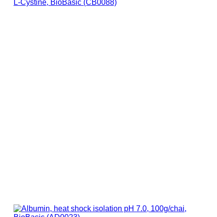
L-Cystine, BioBasic (CB0088)