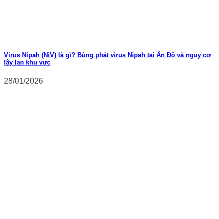
Virus Nipah (NiV) là gì? Bùng phát virus Nipah tại Ấn Độ và nguy cơ
lây lan khu vực
28/01/2026