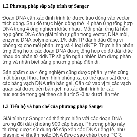
1.2 Phương pháp sắp xếp trình tự Sanger
Đoạn DNA cần xác định trình tự được trạo dòng vào vector
tách dòng. Sau đó thực hiện đồng thời 4 phản ứng tổng hợp
DNA trong 4 ống nghiệm khác nhau . Mỗi phản ứng là hỗn
hợp gồm: DNA cần giải trình tự gắn trong vector, DNA mồi,
enzyme DNA polymerase, 1% ddNTP đánh dấu đồng vị
phóng xạ cho mỗi phản ứng và 4 loại dNTP. Thực hiện phản
ứng tổng hợp, các đoạn DNA được tổng hợp có độ dài khác
nhau do phân tử ddNTP sẽ gắn ngẫu nhiên làm dừng phản
ứng và nhận biết bằng phương pháp điện di.
Sản phẩm của 4 ống nghiệm cũng được phân ly trên cùng
một bản gel thực hiện hình phóng xạ có thể quan sát được
các băng vạch DNA trên bản gel. Căn cứ vào vị trí các vạch
quan sát được trên bản gel mà xác định trình tự các
nucleotide trong gel theo chiều từ 5 -3 từ dưới lên trên
1.3 Tiến bộ và hạn chế của phương pháp Sanger
Giải trình tự Sanger có thể thực hiện với các đoạn DNA
tương đối dài (khoảng 900 cặp base). Phương pháp này
thường được sử dụng để sắp xếp các DNA riêng lẻ, như
plasmid vi khuẩn hoặc DNA được sao chép trong PCR.