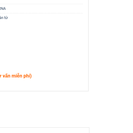
RNA
ân tử
ư vấn miễn phí)