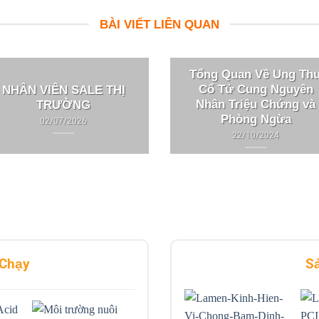
BÀI VIẾT LIÊN QUAN
Tổng Quan Về Ung Th
Cổ Tử Cung Nguyên
NHÂN VIÊN SALE THỊ
Nhân Triệu Chứng và
TRƯỜNG
Phòng Ngừa
02/07/2026
22/10/2024
 Chạy
S