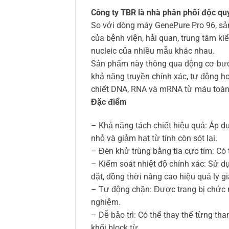
Công ty TBR là nhà phân phối độc quy
So với dòng máy GenePure Pro 96, sản
của bệnh viện, hải quan, trung tâm ki
nucleic của nhiều mẫu khác nhau.
Sản phẩm này thông qua động cơ bước 
khả năng truyền chính xác, tự động ho
chiết DNA, RNA và mRNA từ máu toàn 
Đặc điểm
– Khả năng tách chiết hiệu quả: Áp dụn
nhỏ và giảm hạt từ tính còn sót lại.
– Đèn khử trùng bằng tia cực tím: Có 
– Kiểm soát nhiệt độ chính xác: Sử dụ
đặt, đồng thời nâng cao hiệu quả ly giả
– Tự động chặn: Được trang bị chức n
nghiệm.
– Dễ bảo trì: Có thể thay thế từng tha
khối block từ.