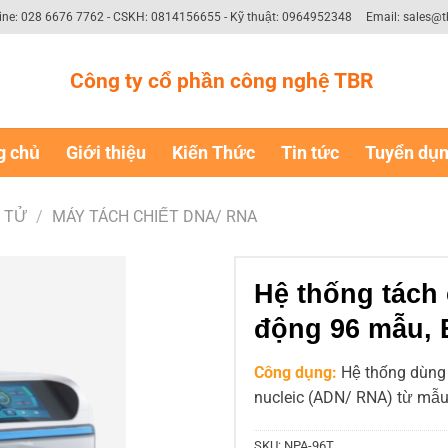
ine: 028 6676 7762 - CSKH: 0814156655 - Kỹ thuật: 0964952348
Email: sales@t
Công ty cổ phần công nghệ TBR
g chủ
Giới thiệu
Kiến Thức
Tin tức
Tuyển dụ
N TỬ
/
MÁY TÁCH CHIẾT DNA/ RNA
Hệ thống tách
động 96 mẫu, 
Công dụng:
Hệ thống dùng 
nucleic (ADN/ RNA) từ mẫu
SKU:
NPA-96T