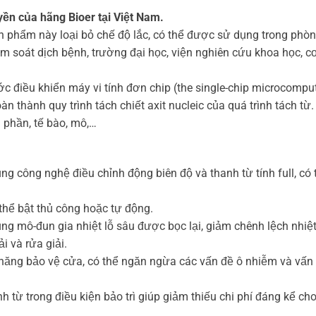
ền của hãng Bioer tại Việt Nam.
 phẩm này loại bỏ chế độ lắc, có thể được sử dụng trong phòng
ểm soát dịch bệnh, trường đại học, viện nghiên cứu khoa học, c
điều khiển máy vi tính đơn chip (the single-chip microcompute
àn thành quy trình tách chiết axit nucleic của quá trình tách t
phần, tế bào, mô,…
g công nghệ điều chỉnh động biên độ và thanh từ tính full, có th
thể bật thủ công hoặc tự động.
ng mô-đun gia nhiệt lỗ sâu được bọc lại, giảm chênh lệch nhiệt
i và rửa giải.
ăng bảo vệ cửa, có thể ngăn ngừa các vấn đề ô nhiễm và vấn đ
nh từ trong điều kiện bảo trì giúp giảm thiếu chi phí đáng kể c