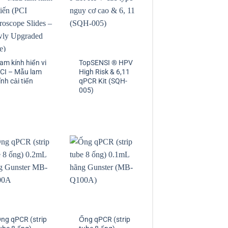
am kính hiển vi
TopSENSI ® HPV
CI – Mẫu lam
High Risk & 6,11
ính cải tiến
qPCR Kit (SQH-
005)
ng qPCR (strip
Ống qPCR (strip