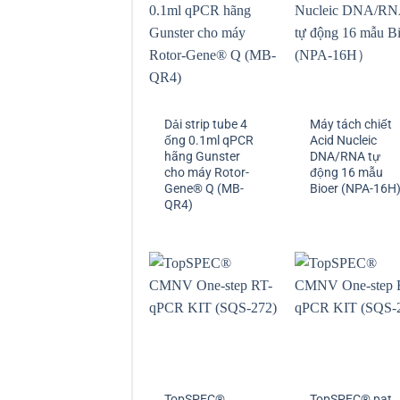
Dải strip tube 4
Máy tách chiết
ống 0.1ml qPCR
Acid Nucleic
hãng Gunster
DNA/RNA tự
cho máy Rotor-
động 16 mẫu
Gene® Q (MB-
Bioer (NPA-16H
QR4)
TopSPEC®
TopSPEC® pat