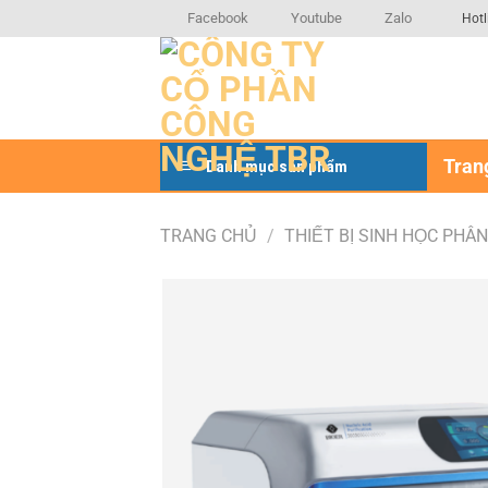
Bỏ
Facebook
Youtube
Zalo
Hotl
qua
nội
dung
Tran
Danh mục sản phẩm
TRANG CHỦ
/
THIẾT BỊ SINH HỌC PHÂ