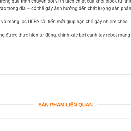
rong quá trình chuyển đổi vị trí tách chiết của khối block từ, t
vào trong đĩa – có thể gây ảnh hưởng đến chất lượng sản phẩm
 UV và màng lọc HEPA cải tiến mới giúp hạn chế gây nhiễm chéo.
g được thực hiện tự động, chính xác bởi cánh tay robot mang l
SẢN PHẨM LIÊN QUAN