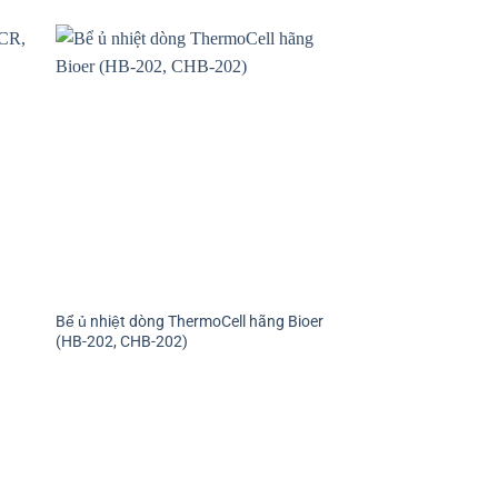
Bể ủ nhiệt dòng ThermoCell hãng Bioer
Hệ thống tách chiết
(HB-202, CHB-202)
96 mẫu, Bioer (NPA-