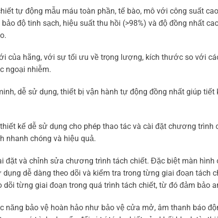
hiết tự động mẫu máu toàn phần, tế bào, mô với công suất cao,
bảo độ tinh sạch, hiệu suất thu hồi (>98%) và độ đồng nhất ca
o.
i của hãng, với sự tối ưu về trọng lượng, kích thước so với c
ệc ngoại nhiễm.
inh, dễ sử dụng, thiết bị vận hành tự động đồng nhất giúp tiết
hiết kế dễ sử dụng cho phép thao tác và cài đặt chương trình 
nh nhanh chóng và hiệu quả.
i đặt và chỉnh sửa chương trình tách chiết. Đặc biệt màn hình
dụng dễ dàng theo dõi và kiểm tra trong từng giai đoạn tách ch
 dõi từng giai đoạn trong quá trình tách chiết, từ đó đảm bảo 
ức năng bảo vệ hoàn hảo như bảo vệ cửa mở, âm thanh báo động