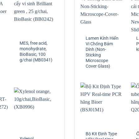
Lamen Kính Hiển
L
MES, free acid,
Vi Chống Bám
P
monohydrate,
Dính (Non-
k
BioBasic, 100
Sticking
g/chai (MB0341)
Microscope
)
Cover Glass)
Bộ Kit Định Type
Ố
Xylenol