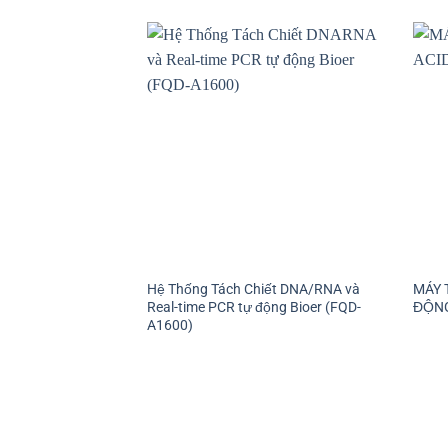
Hệ Thống Tách Chiết DNA/RNA và
MÁY 
Real-time PCR tự động Bioer (FQD-
ĐỘNG
A1600)