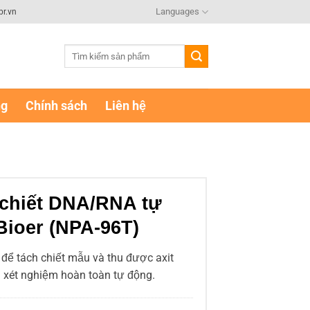
Languages
br.vn
Tìm
kiếm:
ng
Chính sách
Liên hệ
 chiết DNA/RNA tự
Bioer (NPA-96T)
để tách chiết mẫu và thu được axit
 xét nghiệm hoàn toàn tự động.