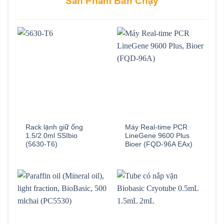
Sản Phẩm Bán Chạy
Rack lạnh giữ ống
Máy Real-time PCR
1.5/2.0ml SSIbio
LineGene 9600 Plus
(5630-T6)
Bioer (FQD-96A EAx)