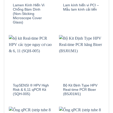
Lamen Kính Hiển Vi
Lam kính hiển vi PCI –
Chống Bám Dính
Mẫu lam kính cải tiến
(Non-Sticking
Microscope Cover
Glass)
TopSENSI ® HPV High
Bộ Kit Định Type HPV
Risk & 6,11 qPCR Kit
Real-time PCR Bioer
(SQH-005)
(BSJ01M1)