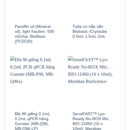
Paraffin oil (Mineral
Tube có nắp vặn
oil), light fraction, 500
Biobasic /Cryotube
ml/chai, BioBasic
0.5mL 1.5mL 2mL
(PC5530)
Đĩa 96 giếng 0.1mL
SensiFAST™ Lyo-
0.2mL qPCR hãng
Ready No-ROX Mix ,
Gunster (MB-Q96;
BIO-11060 (10 x
MB-Q96-LP)
10ml), Meridian