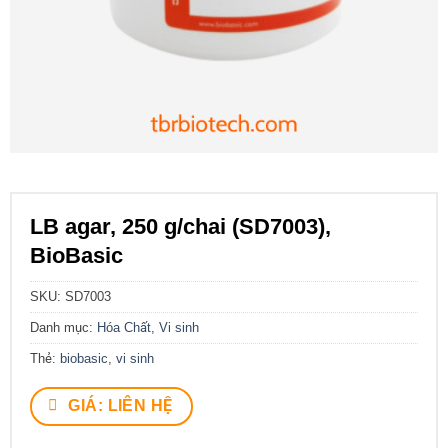
LB agar, 250 g/chai (SD7003),
BioBasic
SKU:
SD7003
Danh mục:
Hóa Chất
,
Vi sinh
Thẻ:
biobasic
,
vi sinh
GIÁ: LIÊN HỆ