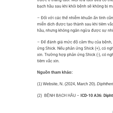
bạch hầu sau khi khỏi bệnh sẽ không bị mắ
– Đối với các thể nhiễm khuẩn ẩn tính cũn
miễn dịch được tạo thành sau khi tiêm vắc
hầu, nhưng không ngăn ngừa được sự nhi
– Để đánh giá mức độ cảm thụ của bệnh, k
ứng Shick. Nếu phản ứng Shick (+), có ngh
xin. Trường hợp phản ứng Shick (-), có ng
tiêm vắc xin.
Nguồn tham khảo:
(1)
Website, N. (2024, March 20).
Diphther
(2) ​BỆNH BẠCH HẦU –
ICD-10 A36: Dipht