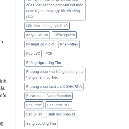
của Bioer Technology: Một cột mốc
quan trọng trong hợp tác và công
nhận
Hội thảo sinh học phân tử
Kary B. Mullis
Kiểm nghiệm
àm
kỹ thuật số vi giọt
Nhan-Atlas
Pap LBC
PCR
Phòng Ngừa Ung Thư
Phương pháp khử trùng chuồng trại
trong chăn nuôi heo
dính
Phương pháp tách chiết DNA/RNA
hầu
oài
Polymerase Chain Reaction
Real-time
Real-time PCR
Set up lab
Sinh học phân tử
ng
Sàng Lọc Ung Thư