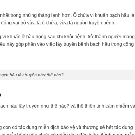
 nhất trong những tháng lạnh hơn. Ổ chứa vi khuẩn bạch hầu là
đóng vai trò vừa là ổ chứa, vừa là nguồn truyền bệnh.
i khuẩn ở hầu họng sau khi khỏi bệnh, trở thành người mang
ều này góp phần vào việc lây truyền bệnh bạch hầu trong cộng
bạch hầu lây truyền như thế nào?
h
ạch hầu lây truyền như thế nào? và thể thiện tính cảm nhiễm v
 con có tác dụng miễn dịch bảo vệ và thường sẽ hết tác dụng
thể bị mắc bệnh nếu chưa có miễn dịch đặc hiệu. Bệnh nhân mắc