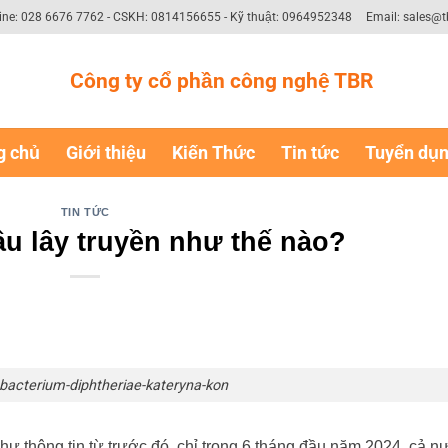
ine: 028 6676 7762 - CSKH: 0814156655 - Kỹ thuật: 0964952348
Email: sales@t
Công ty cổ phần công nghệ TBR
g chủ
Giới thiệu
Kiến Thức
Tin tức
Tuyển dụ
TIN TỨC
u lây truyền như thế nào?
bacterium-diphtheriae-kateryna-kon
ư thông tin từ trước đó, chỉ trong 6 tháng đầu năm 2024, cả n