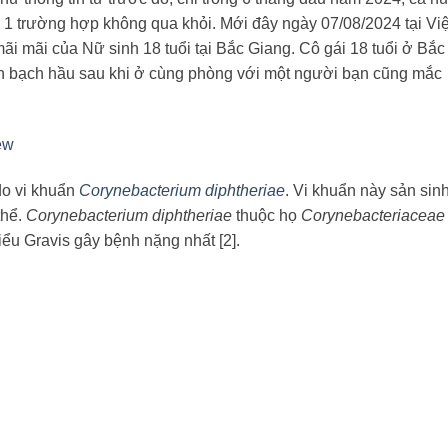
 1 trường hợp không qua khỏi. Mới đây ngày 07/08/2024 tại Việ
mãi mãi của Nữ sinh 18 tuổi tại Bắc Giang. Cô gái 18 tuổi ở Bắc
h bạch hầu sau khi ở cùng phòng với một người bạn cũng mắc
new
do vi khuẩn
Corynebacterium diphtheriae
. Vi khuẩn này sản sinh
thể.
Corynebacterium diphtheriae
thuộc họ
Corynebacteriaceae
Kiểu Gravis gây bệnh nặng nhất [2].