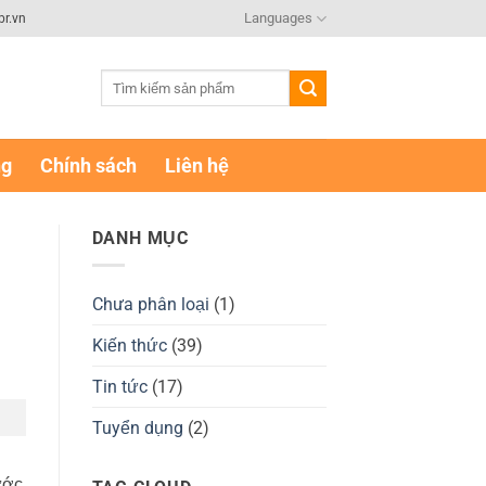
Languages
br.vn
Tìm
kiếm:
ng
Chính sách
Liên hệ
DANH MỤC
Chưa phân loại
(1)
Kiến thức
(39)
Tin tức
(17)
Tuyển dụng
(2)
ước