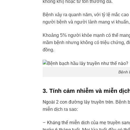
không khí) hoặc từ tổn thương da.
Bệnh xảy ra quanh năm, với tỷ lệ mắc cao
người bệnh và người lành mang vi khuẩn, 
Khoảng 5% người khỏe mạnh có thể mang v
mầm bệnh nhưng không có triệu chứng, đi
đồng.
Bệnh 
3. Tính cảm nhiễm và miễn dịc
Ngoài 2 con đường lây truyền trên.
Bệnh b
miễn dịch ra sao:
– Kháng thể miễn dịch của mẹ truyền sang
trước 6 tháng tuổi. Mọi lứa tuổi đều có 