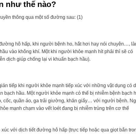
ền như thế nào?
ruyền thông qua một số đường sau: (1)
đường hô hấp, khi người bệnh ho, hắt hơi hay nói chuyện…, l
 hầu vào không khí. Một khi người khỏe mạnh hít phải thì sẽ có
n dịch giúp chống lại vi khuẩn bạch hầu).
gián tiếp khi người khỏe mạnh tiếp xúc với những vật dụng có 
huẩn bạch hầu. Một người khỏe mạnh có thể bị nhiễm bệnh bạch 
, cốc, quần áo, ga trải giường, khăn giấy… với người bệnh. Ng
 khỏe mạnh chạm vào vết loét đang bị nhiễm trùng trên cơ thể
xúc với dịch tiết đường hô hấp (trực tiếp hoặc qua giọt bắn tro