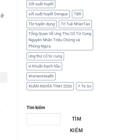
Sốt xuất huyết
sốt xuất huyết Dengue
TBR
 ở
Tbr tuyển dụng
Trí Tuệ NhânTạo
Tổng Quan Về Ung Thư Cổ Tử Cung
Nguyên Nhân Triệu Chứng và
Phòng Ngừa
Ung thư cổ tử cung
vi khuẩn bạch hầu
WomenHealth
XUÂN NGHĨA TÌNH 2026
Y Te So
Tìm kiếm
à
TÌM
KIẾM