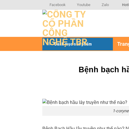
Bỏ
Facebook
Youtube
Zalo
Hotl
qua
nội
dung
Tran
Danh mục sản phẩm
Bệnh bạch hầ
1-coryne
Bệnh Bạch Hầu lây truyền như thế nào? Nh