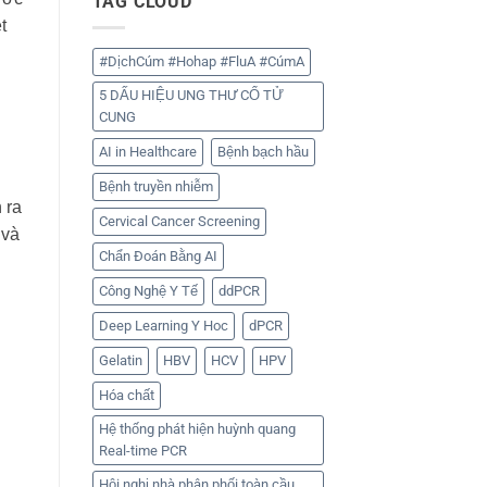
TAG CLOUD
t
#DịchCúm #Hohap #FluA #CúmA
5 DẤU HIỆU UNG THƯ CỔ TỬ
CUNG
AI in Healthcare
Bệnh bạch hầu
Bệnh truyền nhiễm
 ra
Cervical Cancer Screening
và
Chẩn Đoán Bằng AI
Công Nghệ Y Tế
ddPCR
Deep Learning Y Hoc
dPCR
Gelatin
HBV
HCV
HPV
Hóa chất
Hệ thống phát hiện huỳnh quang
Real-time PCR
Hội nghị nhà phân phối toàn cầu