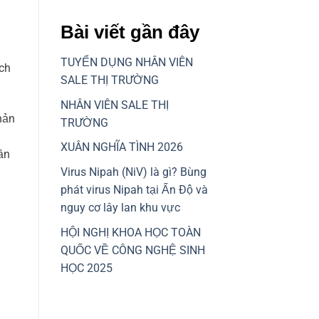
Bài viết gần đây
TUYỂN DỤNG NHÂN VIÊN
ạch
SALE THỊ TRƯỜNG
NHÂN VIÊN SALE THỊ
hản
TRƯỜNG
XUÂN NGHĨA TÌNH 2026
ần
Virus Nipah (NiV) là gì? Bùng
phát virus Nipah tại Ấn Độ và
nguy cơ lây lan khu vực
HỘI NGHỊ KHOA HỌC TOÀN
QUỐC VỀ CÔNG NGHỆ SINH
HỌC 2025