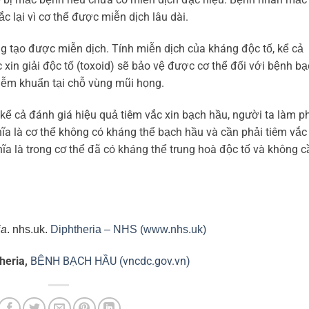
c lại vì cơ thể được miễn dịch lâu dài.
g tạo được miễn dịch. Tính miễn dịch của kháng độc tố, kể cả
 xin giải độc tố (toxoid) sẽ bảo vệ được cơ thể đối với bệnh b
ễm khuẩn tại chỗ vùng mũi họng.
ể cả đánh giá hiệu quả tiêm vắc xin bạch hầu, người ta làm p
ĩa là cơ thể không có kháng thể bạch hầu và cần phải tiêm vắc
hĩa là trong cơ thể đã có kháng thể trung hoà độc tố và không c
ia
. nhs.uk.
Diphtheria – NHS (www.nhs.uk)
heria
,
BỆNH BẠCH HẦU (vncdc.gov.vn)