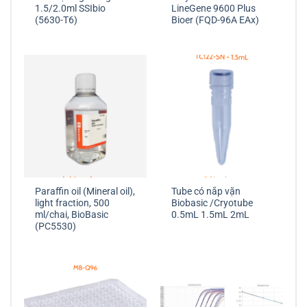
1.5/2.0ml SSIbio
LineGene 9600 Plus
(5630-T6)
Bioer (FQD-96A EAx)
Paraffin oil (Mineral oil),
Tube có nắp vặn
light fraction, 500
Biobasic /Cryotube
ml/chai, BioBasic
0.5mL 1.5mL 2mL
(PC5530)