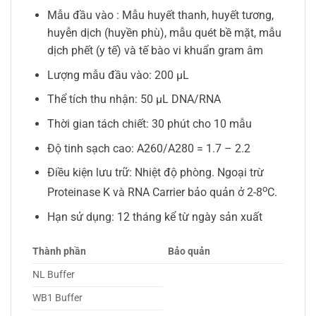
Mẫu đầu vào : Mẫu huyết thanh, huyết tương,
huyễn dịch (huyền phù), mẫu quét bề mặt, mẫu
dịch phết (y tế) và tế bào vi khuẩn gram âm
Lượng mẫu đầu vào: 200 µL
Thể tích thu nhận: 50 µL DNA/RNA
Thời gian tách chiết: 30 phút cho 10 mẫu
Độ tinh sạch cao: A260/A280 = 1.7 – 2.2
Điều kiện lưu trữ: Nhiệt độ phòng. Ngoại trừ
o
Proteinase K và RNA Carrier bảo quản ở 2-8
C.
Hạn sử dụng: 12 tháng kể từ ngày sản xuất
Thành phần
Bảo quản
NL Buffer
WB1 Buffer