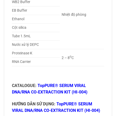
WB2 Buffer
EB Buffer
Nhiệt độ phòng
Ethanol
Cột silica
Tube 1.5mL
Nước xử lý DEPC
Proteinase K
o
2 – 8
C
RNA Carrier
CATALOGUE:
TopPURE® SERUM VIRAL
DNA/RNA CO-EXTRACTION KIT (HI-004)
HƯỚNG DẪN SỬ DỤNG:
TopPURE® SERUM
VIRAL DNA/RNA CO-EXTRACTION KIT (HI-004)