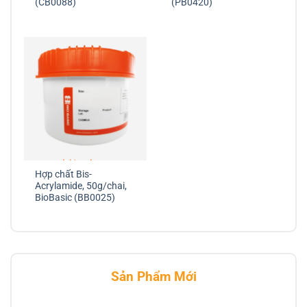
(CB0088)
(PB0420)
Hợp chất Bis-
Acrylamide, 50g/chai,
BioBasic (BB0025)
Sản Phẩm Mới