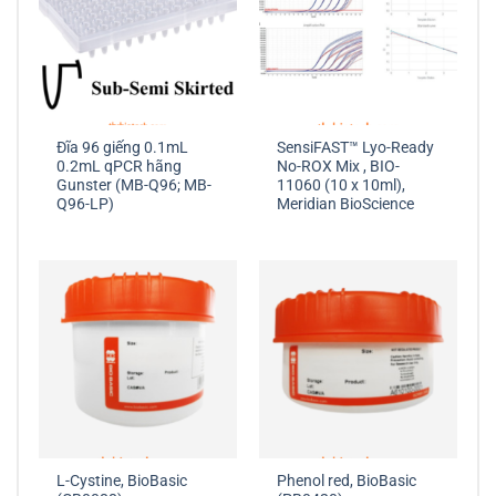
Đĩa 96 giếng 0.1mL
SensiFAST™ Lyo-Ready
0.2mL qPCR hãng
No-ROX Mix , BIO-
Gunster (MB-Q96; MB-
11060 (10 x 10ml),
Q96-LP)
Meridian BioScience
L-Cystine, BioBasic
Phenol red, BioBasic