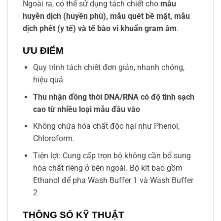
Ngoài ra, có thể sử dụng tách chiết cho
mẫu
huyễn dịch (huyền phù), mẫu quét bề mặt, mẫu
dịch phết (y tế) và tế bào vi khuẩn gram âm
.
ƯU ĐIỂM
Quy trình tách chiết đơn giản, nhanh chóng,
hiệu quả
Thu nhận đồng thời DNA/RNA có độ tinh sạch
cao từ nhiều loại mẫu đầu vào
Không chứa hóa chất độc hại như Phenol,
Chloroform.
Tiện lợi: Cung cấp trọn bộ không cần bổ sung
hóa chất riêng ở bên ngoài. Bộ kit bao gồm
Ethanol để pha Wash Buffer 1 và Wash Buffer
2
THÔNG SỐ KỸ THUẬT