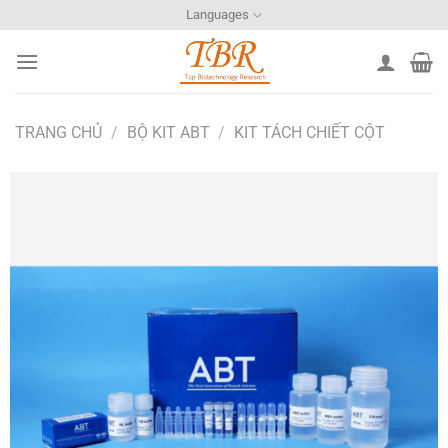
Bỏ
Languages
qua
nội
dung
TRANG CHỦ
/
BỘ KIT ABT
/
KIT TÁCH CHIẾT CỘT