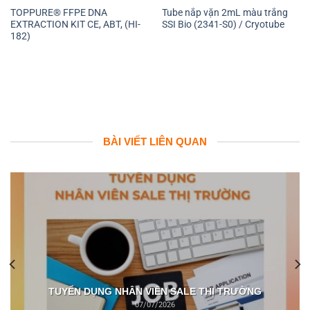
TOPPURE® FFPE DNA
Tube nắp vặn 2mL màu trắng
EXTRACTION KIT CE, ABT, (HI-
SSI Bio (2341-S0) / Cryotube
182)
BÀI VIẾT LIÊN QUAN
TUYỂN DỤNG NHÂN VIÊN SALE THỊ TRƯỜNG
07/07/2026