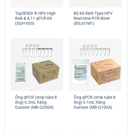
TopSENSI ® HPV High
Bộ Kit Định Type HPV
Risk & 6,11 qPCR Kit
Real-time PCR Bioer
(SQH-005)
(BSJ01M1)
Ống qPCR (strip tube 8
Ống qPCR (strip tube 8
ống) 0.2mL hãng
ống) 0.1mL hãng
Gunster (MB-Q200A)
Gunster (MB-Q100A)