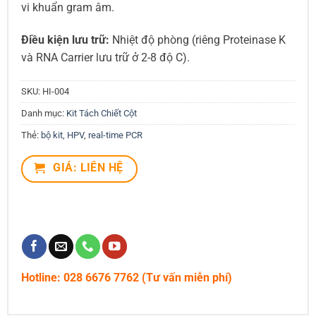
vi khuẩn gram âm.
Điều kiện lưu trữ:
Nhiệt độ phòng (riêng Proteinase K
và RNA Carrier lưu trữ ở 2-8 độ C).
SKU:
HI-004
Danh mục:
Kit Tách Chiết Cột
Thẻ:
bộ kit
,
HPV
,
real-time PCR
GIÁ: LIÊN HỆ
Hotline: 028 6676 7762 (Tư vấn miễn phí)