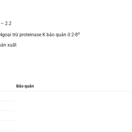
 – 2.2
o
 Ngoại trừ proteinase K bảo quản ở 2-8
sản xuất
Bảo quản