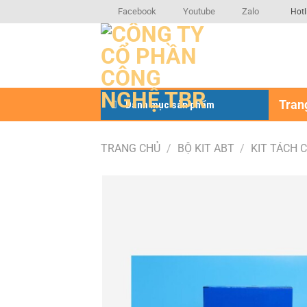
Bỏ
Facebook
Youtube
Zalo
Hotl
qua
nội
dung
Tran
Danh mục sản phẩm
TRANG CHỦ
/
BỘ KIT ABT
/
KIT TÁCH 