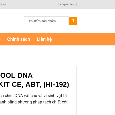
Languages
br.vn
Tìm
kiếm:
g
Chính sách
Liên hệ
TOOL DNA
T CE, ABT, (HI-192)
h chiết DNA vật chủ và vi sinh vật từ
ạnh bằng phương pháp tách chiết cột