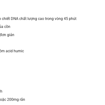
h chiết DNA chất lượng cao trong vòng 45 phút
ủa cồn
 đơn giản
gồm acid humic
nh
hoặc 200mg rắn