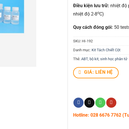
Điều kiện lưu trữ:
nhiệt độ 
o
nhiệt độ 2-8
C)
Quy cách đóng gói:
50 test
SKU:
HI-192
Danh mục:
Kit Tách Chiết Cột
Thẻ:
ABT
,
bộ kit
,
sinh học phân tử
GIÁ: LIÊN HỆ
Hotline: 028 6676 7762 (T