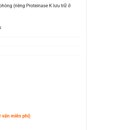
phòng (riêng Proteinase K lưu trữ ở
s
ư vấn miễn phí)