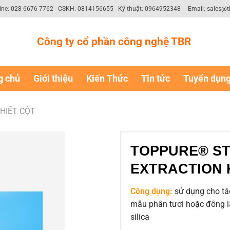
ine: 028 6676 7762 - CSKH: 0814156655 - Kỹ thuật: 0964952348
Email: sales@t
Công ty cổ phần công nghệ TBR
g chủ
Giới thiệu
Kiến Thức
Tin tức
Tuyển dụn
CHIẾT CỘT
TOPPURE® S
EXTRACTION KI
Công dụng:
sử dụng cho tác
mẫu phân tươi hoặc đông l
silica