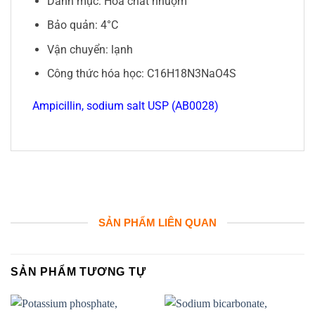
Danh mục: Hóa chất nhuộm
Bảo quản: 4°C
Vận chuyển: lạnh
Công thức hóa học: C16H18N3NaO4S
Ampicillin, sodium salt USP (AB0028)
SẢN PHẨM LIÊN QUAN
SẢN PHẨM TƯƠNG TỰ