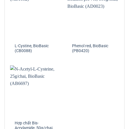
L-Cystine, BioBasic
Phenol red, BioBasic
(CB0088)
(PB0420)
Hợp chất Bis-
Acrylamide, 50g/chai,