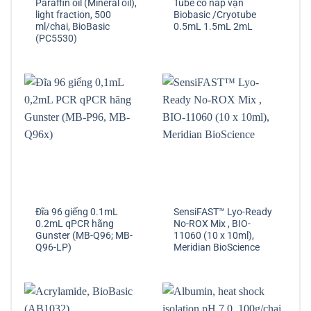
Paraffin oil (Mineral oil),
Tube có nắp vặn
light fraction, 500
Biobasic /Cryotube
ml/chai, BioBasic
0.5mL 1.5mL 2mL
(PC5530)
Đĩa 96 giếng 0.1mL
SensiFAST™ Lyo-Ready
0.2mL qPCR hãng
No-ROX Mix , BIO-
Gunster (MB-Q96; MB-
11060 (10 x 10ml),
Q96-LP)
Meridian BioScience