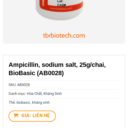
Ampicillin, sodium salt, 25g/chai,
BioBasic (AB0028)
SKU:
AB0028
Danh mục:
Hóa Chất
,
Kháng Sinh
Thẻ:
biobasic
,
kháng sinh
GIÁ: LIÊN HỆ