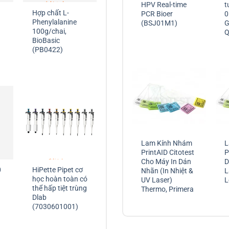
HPV Real-time
t
Hợp chất L-
PCR Bioer
0
Phenylalanine
(BSJ01M1)
G
100g/chai,
Q
BioBasic
(PB0422)
Lam Kính Nhám
L
PrintAID Citotest
P
Cho Máy In Dán
D
0
HiPette Pipet cơ
Nhãn (In Nhiệt &
L
học hoàn toàn có
UV Laser)
L
thể hấp tiệt trùng
Thermo, Primera
Dlab
(7030601001)