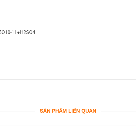
-5O10-11●H2SO4
SẢN PHẨM LIÊN QUAN