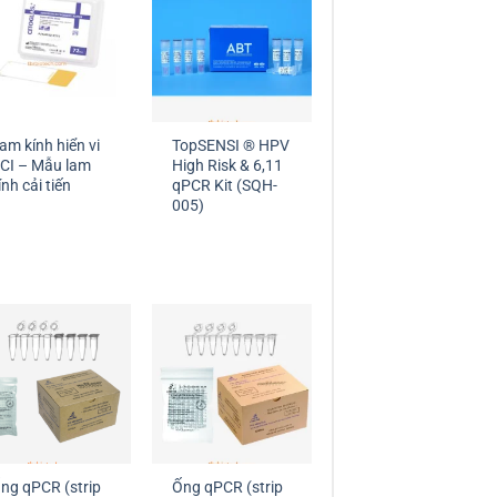
am kính hiển vi
TopSENSI ® HPV
CI – Mẫu lam
High Risk & 6,11
ính cải tiến
qPCR Kit (SQH-
005)
ng qPCR (strip
Ống qPCR (strip