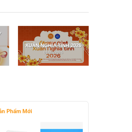
ư
XUÂN NGHĨA TÌNH 2026
01/02/2026
ản Phẩm Mới