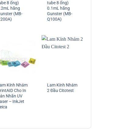
ube 8 ống)
tube 8 ống)
.2mL hãng
0.1mL hãng
unster (MB-
Gunster (MB-
200A)
Q100A)
am Kính Nhám
Lam Kính Nhám
rintAID Cho In
2 Đầu Citotest
án Nhãn UV
aser – InkJet
eica