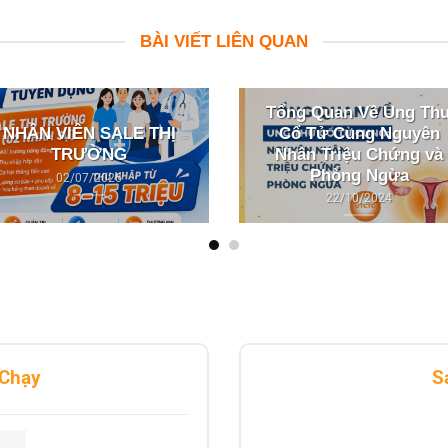
BÀI VIẾT LIÊN QUAN
Tổng Quan Về Ung Th
Cổ Tử Cung Nguyên
NHÂN VIÊN SALE THỊ
Nhân Triệu Chứng và
TRƯỜNG
Phòng Ngừa
02/07/2026
22/10/2024
Chạy
S