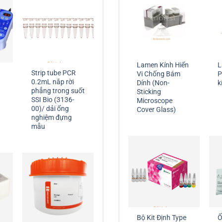
Lamen Kính Hiển
L
Strip tube PCR
Vi Chống Bám
P
0.2mL nắp rời
Dính (Non-
k
phẳng trong suốt
Sticking
SSI Bio (3136-
Microscope
00)/ dải ống
Cover Glass)
nghiệm đựng
mẫu
Bộ Kit Định Type
Ố