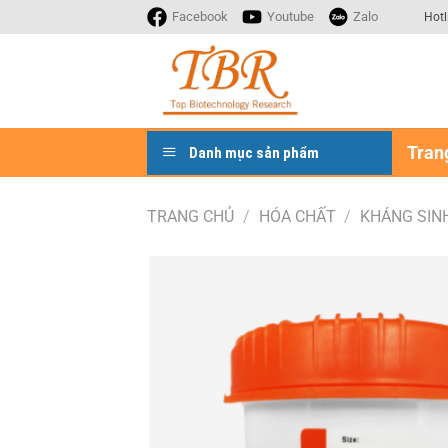
Bỏ
Facebook
Youtube
Zalo
Hotl
qua
nội
dung
Tran
Danh mục sản phẩm
TRANG CHỦ
/
HÓA CHẤT
/
KHÁNG SIN