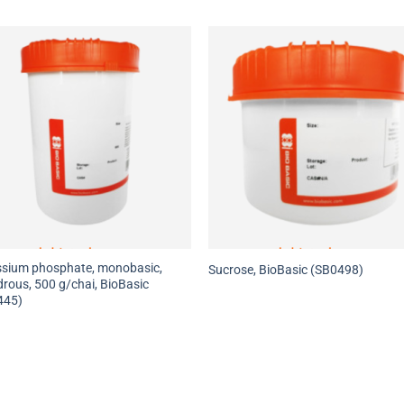
sium phosphate, monobasic,
Sucrose, BioBasic (SB0498)
rous, 500 g/chai, BioBasic
445)