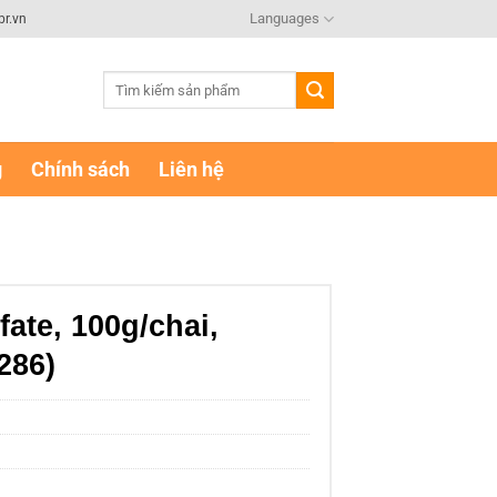
Languages
br.vn
Tìm
kiếm:
g
Chính sách
Liên hệ
ate, 100g/chai,
286)