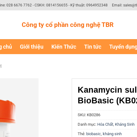
ine: 028 6676 7762 - CSKH: 0814156655 - Kỹ thuật: 0964952348
Email: sales@t
Công ty cổ phần công nghệ TBR
g chủ
Giới thiệu
Kiến Thức
Tin tức
Tuyển dụn
H
Kanamycin sulf
BioBasic (KB0
SKU:
KB0286
Danh mục:
Hóa Chất
,
Kháng Sinh
Thẻ:
biobasic
,
kháng sinh