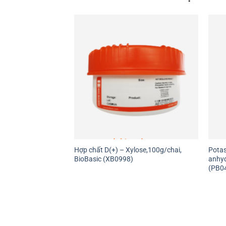
oil), light fraction,
Hợp chất D(+) – Xylose,100g/chai,
Potas
sic (PC5530)
BioBasic (XB0998)
anhyd
(PB0