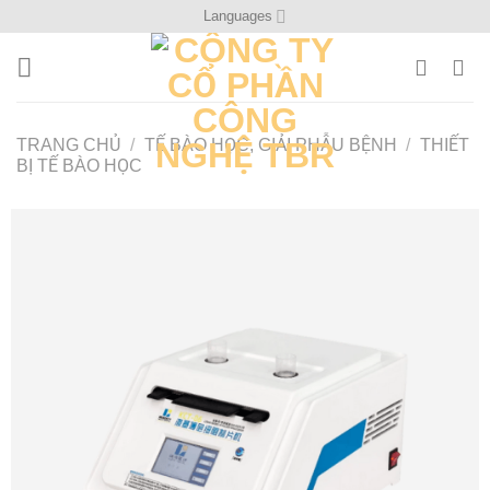
Bỏ
Languages
qua
nội
dung
TRANG CHỦ
/
TẾ BÀO HỌC, GIẢI PHẪU BỆNH
/
THIẾT
BỊ TẾ BÀO HỌC