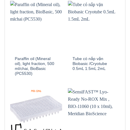
Paraffin oil (Mineral
Tube có nắp vặn
oil), light fraction, 500
Biobasic /Cryotube
ml/chai, BioBasic
0.5mL 1.5mL 2mL
(PC5530)