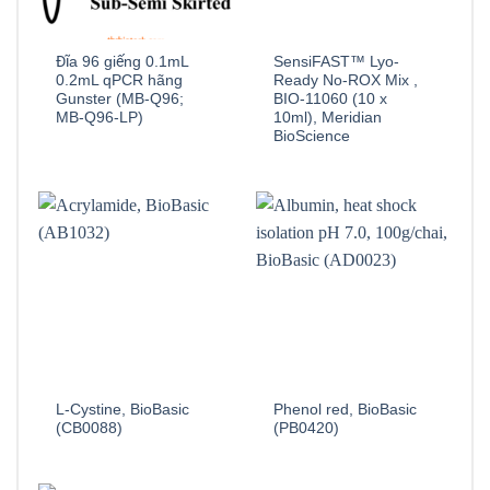
Đĩa 96 giếng 0.1mL
SensiFAST™ Lyo-
0.2mL qPCR hãng
Ready No-ROX Mix ,
Gunster (MB-Q96;
BIO-11060 (10 x
MB-Q96-LP)
10ml), Meridian
BioScience
L-Cystine, BioBasic
Phenol red, BioBasic
(CB0088)
(PB0420)