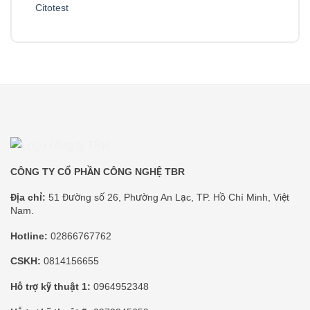
Citotest
CÔNG TY CỔ PHẦN CÔNG NGHỆ TBR
Địa chỉ:
51 Đường số 26, Phường An Lạc, TP. Hồ Chí Minh, Việt
Nam.
Hotline:
02866767762
CSKH:
0814156655
Hỗ trợ kỹ thuật 1:
0964952348