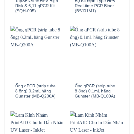
TopSENSI ® HPV High
Bộ Kit Định Type HPV
Risk & 6,11 qPCR Kit
Real-time PCR Bioer
(SQH-005)
(BSJ01M1)
Ống qPCR (strip tube
Ống qPCR (strip tube
8 ống) 0.2mL hãng
8 ống) 0.1mL hãng
Gunster (MB-Q200A)
Gunster (MB-Q100A)