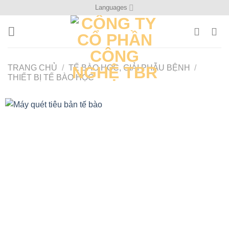
Bỏ
Languages
qua
nội
dung
TRANG CHỦ
/
TẾ BÀO HỌC, GIẢI PHẪU BỆNH
/
THIẾT BỊ TẾ BÀO HỌC