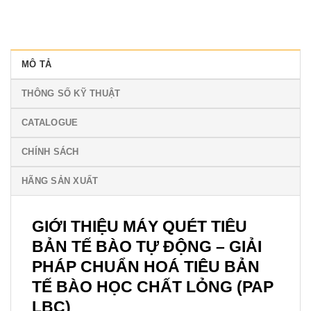
MÔ TẢ
THÔNG SỐ KỸ THUẬT
CATALOGUE
CHÍNH SÁCH
HÃNG SẢN XUẤT
GIỚI THIỆU MÁY QUÉT TIÊU
BẢN TẾ BÀO TỰ ĐỘNG – GIẢI
PHÁP CHUẨN HOÁ TIÊU BẢN
TẾ BÀO HỌC CHẤT LỎNG (PAP
LBC)