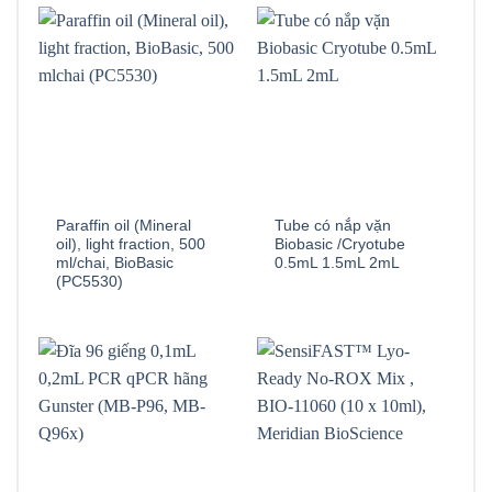
Paraffin oil (Mineral
Tube có nắp vặn
oil), light fraction, 500
Biobasic /Cryotube
ml/chai, BioBasic
0.5mL 1.5mL 2mL
(PC5530)