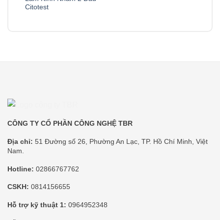
Citotest
CÔNG TY CỔ PHẦN CÔNG NGHỆ TBR
Địa chỉ:
51 Đường số 26, Phường An Lạc, TP. Hồ Chí Minh, Việt
Nam.
Hotline:
02866767762
CSKH:
0814156655
Hỗ trợ kỹ thuật 1:
0964952348