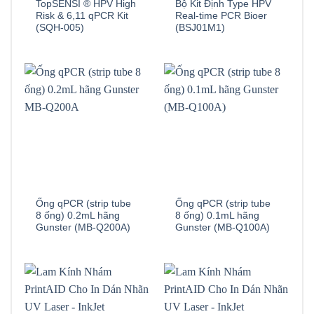
TopSENSI ® HPV High
Bộ Kit Định Type HPV
Risk & 6,11 qPCR Kit
Real-time PCR Bioer
(SQH-005)
(BSJ01M1)
Ống qPCR (strip tube
Ống qPCR (strip tube
8 ống) 0.2mL hãng
8 ống) 0.1mL hãng
Gunster (MB-Q200A)
Gunster (MB-Q100A)