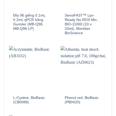
Đĩa 96 giếng 0.1mL
SensiFAST™ Lyo-
0.2mL qPCR hãng
Ready No-ROX Mix ,
Gunster (MB-Q96;
BIO-11060 (10 x
MB-Q96-LP)
10ml), Meridian
BioScience
L-Cystine, BioBasic
Phenol red, BioBasic
(CB0088)
(PB0420)