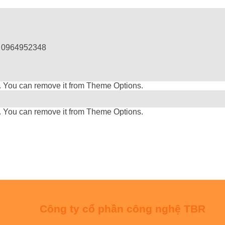
: 0964952348
. You can remove it from Theme Options.
. You can remove it from Theme Options.
Công ty cổ phần công nghệ TBR