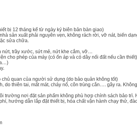
ết bị 12 tháng kể từ ngày ký biên bản bàn giao)
hà sản xuất phải nguyên vẹn, không rách rời, vỡ nát, biến dạng
oặc sửa chữa.
 nứt, trầy xước, sứt mẻ, nứt khe cắm, vỡ…
ện cho phép của máy (có ổn áp và có dây nối đất nếu cần thiết)
ữa…)
y.
 chủ quan của người sử dụng (do bảo quản không tốt)
ch, do thiên tai, mất mát, cháy nổ, côn trùng cắn…. gây ra. Kh
i trường nơi đặt sản phẩm không phù hợp chính sách bảo trì. H
n phí, hướng dẫn lắp đặt thiết bị, hóa chất vận hành chạy thử,
ăm