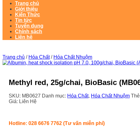
Trang chủ
Giới thiệu
Kiến Thức
Tin tức
Tuyển dụng
Chính sách
Liên hệ
Trang chủ
/
Hóa Chất
/
Hóa Chất Nhuộm
Methyl red, 25g/chai, BioBasic (MB0
SKU:
MB0627
Danh mục:
Hóa Chất
,
Hóa Chất Nhuộm
Thẻ
Giá: Liên Hệ
Hotline: 028 6676 7762 (Tư vấn miễn phí)