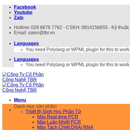
Bỏ
Facebook
qua
Youtube
nội
Zalo
dung
Hotline: 028 6676 7762 - CSKH: 0814156655 - Kỹ thuật
Email: sales@tbr.vn
Languages
You need Polylang or WPML plugin for this to work
Languages
You need Polylang or WPML plugin for this to work
Menu
Danh mục sản phẩm
Thiết Bị Sinh Học Phân Tử
Máy Real-time PCR
Máy Luân Nhiệt PCR
Máy Tách Chiết DNA/ RNA