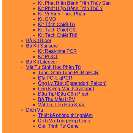
Kit Phát Hiện Bệnh Trên Thủy Sản
Kit Phát Hiện Bệnh Trên Thú Y
Kit Vi Sinh Thực Phẩm
Kit GMO
Kit Tách Chiết Từ
Kit Tách Chiết Cột
Kit Tách Chiết Thô
Bộ Kit Bioer
Bộ Kit Sansure
Kit Real-time PCR
Kit POCT
Bộ Kit Liferiver
Vật Tư Sinh Học Phân Tử
Tube, Strip Tube PCR qPCR
Đĩa PCR, qPCR
Ống Ly Tâm (Eppendorf, Falcon)
Ống Đựng Mẫu (Cryotube)
Đầu Tip/ Đầu Côn Pipet
Bộ Thu Mẫu HPV
Vật Tư Tiêu Hao Khác
Dịch Vụ
Thiết kế phòng thí nghiệm
Dịch Vụ Tổng Hợp Oligo
Giải Trình Tự Gene