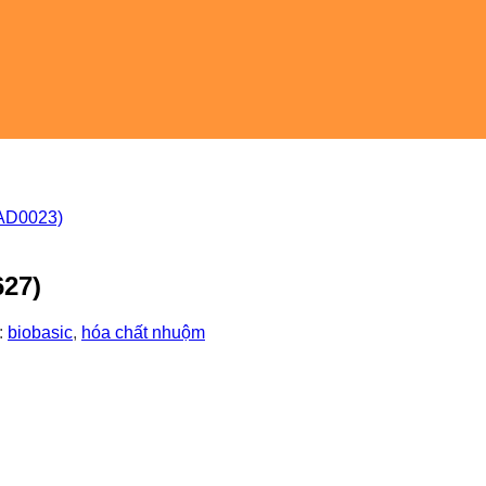
627)
:
biobasic
,
hóa chất nhuộm