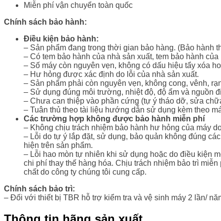
Miễn phí vận chuyển toàn quốc
Chính sách bảo hành:
Điều kiện bảo hành:
– Sản phẩm đang trong thời gian bảo hàng. (Bảo hành thi
– Có tem bảo hành của nhà sản xuất, tem bảo hành của n
– Số máy còn nguyên vẹn, không có dấu hiệu tẩy xóa h
– Hư hỏng được xác định do lỗi của nhà sản xuất.
– Sản phẩm phải còn nguyên vẹn, không cong, vênh, rạn
– Sử dụng đúng môi trường, nhiệt độ, độ ẩm và nguồn đi
– Chưa can thiệp vào phần cứng (tự ý tháo dỡ, sửa ch
– Tuân thủ theo tài liệu hướng dẫn sử dụng kèm theo má
Các trường hợp không được bảo hành miễn phí
– Không chịu trách nhiệm bảo hành hư hỏng của máy do
– Lỗi do tự ý lắp đặt, sử dụng, bảo quản không đúng cá
hiện trên sản phẩm.
– Lỗi hao mòn tự nhiên khi sử dụng hoặc do điều kiện mô
chi phí thay thế hàng hóa. Chịu trách nhiệm bảo trì miễ
chất do công ty chúng tôi cung cấp.
Chính sách bảo trì:
– Đối với thiết bị TBR hỗ trợ kiểm tra và vệ sinh máy 2 lần/ n
Thông tin hãng sản xuất