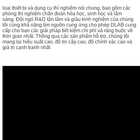
loại thiết bị và dụng cụ thí nghiệm nói chung, bao gồm các
phòng thí nghiệm chẩn đoán hóa học, sinh học và lâm
sàng.
Đội ngũ R&D tận tâm và giàu kinh nghiệm của chúng
tôi cùng khả năng tìm nguồn cung ứng cho phép DLAB cung
cấp cho bạn các giải pháp tiết kiệm chi phí và ràng buộc về
thời gian nhất.
Thông qua các sản phẩm hỗ trợ, chúng tôi
mang lại hiệu suất cao, độ tin cậy cao, độ chính xác cao và
giá trị cạnh tranh nhất