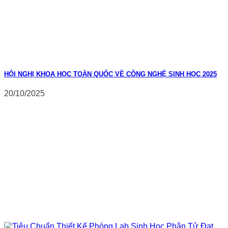
HỘI NGHỊ KHOA HỌC TOÀN QUỐC VỀ CÔNG NGHỆ SINH HỌC 2025
20/10/2025