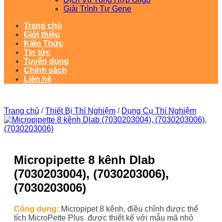
Giải Trình Tự Gene
Trang chủ
Giới thiệu
Kiến Thức
Tin tức
Tuyển dụng
Chính sách
Liên hệ
Trang chủ
/
Thiết Bị Thí Nghiệm
/
Dụng Cụ Thí Nghiệm
Micropipette 8 kênh Dlab
(7030203004), (7030203006),
(7030203006)
Công dụng:
Micropipet 8 kênh, điều chỉnh được thể
tích MicroPette Plus được thiết kế với mẫu mã nhỏ