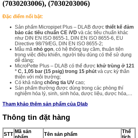
(7030203006), (7030203006)
Đặc điểm nổi bật:
Sản phẩm Micropipet Plus – DLAB được
thiết kế đảm
bảo các tiêu chuẩn CE iVD
và các tiêu chuẩn khác
như DIN EN ISO 8655-1, DIN EN ISO 8655-6, EU
Directive 98/79/EG, DIN EN ISO 8655-2;
Mẫu mã
nhỏ gọn
, có hệ thống tay cầm, thuận tiện
trong việc điều khiển, người tiêu dùng có thể sử dụng
dễ dàng;
MicroPette Plus – DLAB có thể được
khử trùng ở 121
° C, 1,05 bar (15 psig) trong 15 phút
và cực kỳ thân
thiện với môi trường;
Có khả năng
chống tia UV
cao;
Sản phẩm thường được dùng trong các phòng thí
nghiệm hóa lý, sinh, sinh hóa, dược liệu, dược hóa,…
Tham khảo thêm sản phẩm của Dlab
Thông tin đặt hàng
Mã sản
Thể
STT
Tên sản phẩm
phẩm
tích