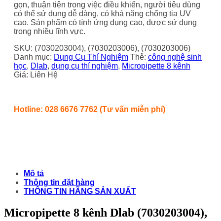
gọn, thuận tiện trong việc điều khiển, người tiêu dùng
có thể sử dụng dễ dàng, có khả năng chống tia UV
cao. Sản phẩm có tính ứng dụng cao, được sử dụng
trong nhiều lĩnh vực.
SKU:
(7030203004), (7030203006), (7030203006)
Danh mục:
Dụng Cụ Thí Nghiệm
Thẻ:
công nghệ sinh
học
,
Dlab
,
dụng cụ thí nghiệm
,
Micropipette 8 kênh
Giá: Liên Hệ
Hotline: 028 6676 7762 (Tư vấn miễn phí)
Mô tả
Thông tin đặt hàng
THÔNG TIN HÃNG SẢN XUẤT
Micropipette 8 kênh Dlab (7030203004),