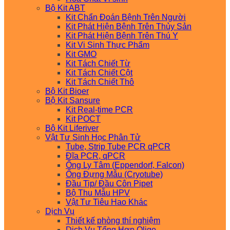
Bộ Kit ABT
Kit Chẩn Đoán Bệnh Trên Người
Kit Phát Hiện Bệnh Trên Thủy Sản
Kit Phát Hiện Bệnh Trên Thú Y
Kit Vi Sinh Thực Phẩm
Kit GMO
Kit Tách Chiết Từ
Kit Tách Chiết Cột
Kit Tách Chiết Thô
Bộ Kit Bioer
Bộ Kit Sansure
Kit Real-time PCR
Kit POCT
Bộ Kit Liferiver
Vật Tư Sinh Học Phân Tử
Tube, Strip Tube PCR qPCR
Đĩa PCR, qPCR
Ống Ly Tâm (Eppendorf, Falcon)
Ống Đựng Mẫu (Cryotube)
Đầu Tip/ Đầu Côn Pipet
Bộ Thu Mẫu HPV
Vật Tư Tiêu Hao Khác
Dịch Vụ
Thiết kế phòng thí nghiệm
Dịch Vụ Tổng Hợp Oligo