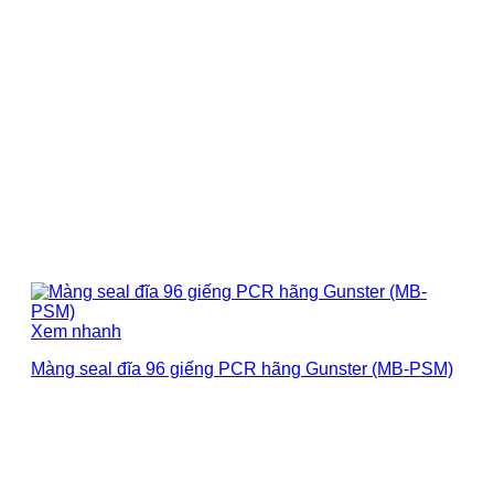
Xem nhanh
Màng seal đĩa 96 giếng PCR hãng Gunster (MB-PSM)