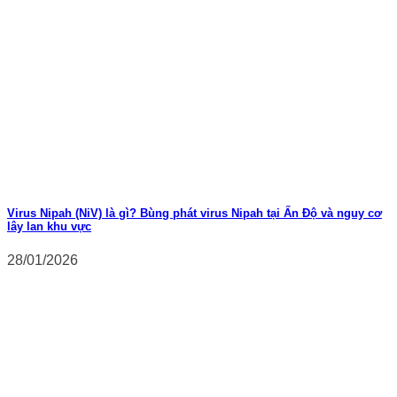
Virus Nipah (NiV) là gì? Bùng phát virus Nipah tại Ấn Độ và nguy cơ
lây lan khu vực
28/01/2026