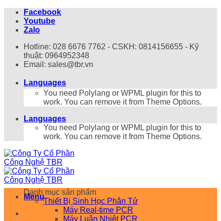
Bỏ
Facebook
qua
Youtube
nội
Zalo
dung
Hotline: 028 6676 7762 - CSKH: 0814156655 - Kỹ
thuật: 0964952348
Email: sales@tbr.vn
Languages
You need Polylang or WPML plugin for this to
work. You can remove it from Theme Options.
Languages
You need Polylang or WPML plugin for this to
work. You can remove it from Theme Options.
Danh mục sản phẩm
Menu
Thiết Bị Sinh Học Phân Tử
Máy Real-time PCR
Máy Luân Nhiệt PCR