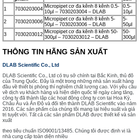
Micropipet cơ đa kênh 8 kênh 0.5-
0.5-
1
7030203004
10μl – 7030203004 – DLAB
10μl
Micropipet cơ đa kênh 8 kênh 5-
5-
2
7030203006
50μl – 7030203006 – DLAB
50μl
Micropipet cơ đa kênh 8 kênh 50-
50-
3
7030203012
300μl – 7030203012 – DLAB
300μl
THÔNG TIN HÃNG SẢN XUẤT
DLAB Scientific Co., Ltd
DLAB Scientific Co., Ltd có trụ sở chính tại Bắc Kinh, thủ đô
của Trung Quốc.
Đây là một trong những nhà sản xuất hàng
đầu về thiết bị phòng thí nghiệm chất lượng cao.
Với yêu cầu
về dịch vụ khách hàng và hiện diện quốc tế ngày càng tăng,
công ty đã thành lập các hoạt động công ty con tại Hoa Kỳ,
Châu Âu và Ấn Độ và đổi tên thành DLAB Scientific vào năm
2016. Các sản phẩm của chúng tôi mang lại hiệu suất và giá
trị tuyệt vời.
Tất cả các sản phẩm DLAB được thiết kế và sản
xuất
theo tiêu chuẩn ISO9001/13485.
Chúng tôi được định vị là
nhà cung cấp toàn diện nhiều