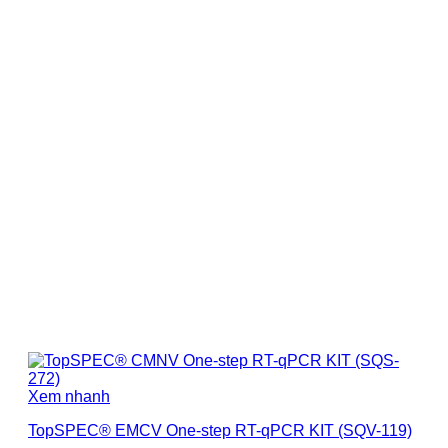
Xem nhanh
TopSPEC® EMCV One-step RT-qPCR KIT (SQV-119)