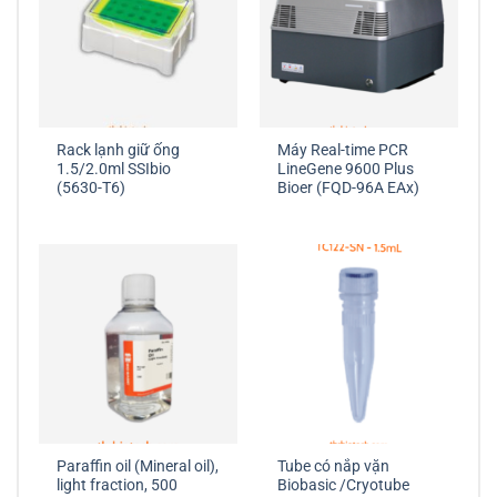
Rack lạnh giữ ống
Máy Real-time PCR
1.5/2.0ml SSIbio
LineGene 9600 Plus
(5630-T6)
Bioer (FQD-96A EAx)
Paraffin oil (Mineral oil),
Tube có nắp vặn
light fraction, 500
Biobasic /Cryotube