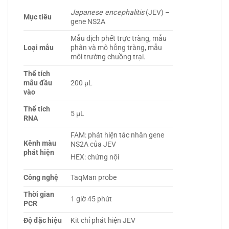
Japanese encephalitis
(JEV) –
Mục tiêu
gene NS2A
Mẫu dịch phết trực tràng, mẫu
Loại mẫu
phân và mô hỗng tràng, mẫu
môi trường chuồng trại.
Thể tích
mẫu đầu
200 µL
vào
Thể tích
5 µL
RNA
FAM: phát hiện tác nhân gene
Kênh màu
NS2A của JEV
phát hiện
HEX: chứng nội
Công nghệ
TaqMan probe
Thời gian
1 giờ 45 phút
PCR
Độ đặc hiệu
Kit chỉ phát hiện JEV