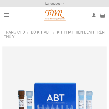
Bỏ
Languages
qua
nội
dung
TRANG CHỦ
/
BỘ KIT ABT
/
KIT PHÁT HIỆN BỆNH TRÊN
THÚ Y