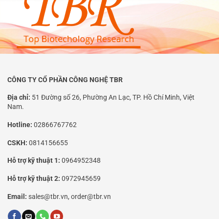
CÔNG TY CỔ PHẦN CÔNG NGHỆ TBR
Địa chỉ:
51 Đường số 26, Phường An Lạc, TP. Hồ Chí Minh, Việt
Nam.
Hotline:
02866767762
CSKH:
0814156655
Hỗ trợ kỹ thuật 1:
0964952348
Hỗ trợ kỹ thuật 2:
0972945659
Email:
sales@tbr.vn, order@tbr.vn