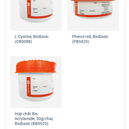
L-Cystine, BioBasic
Phenol red, BioBasic
(CB0088)
(PB0420)
Hợp chất Bis-
Acrylamide, 50g/chai,
BioBasic (BB0025)