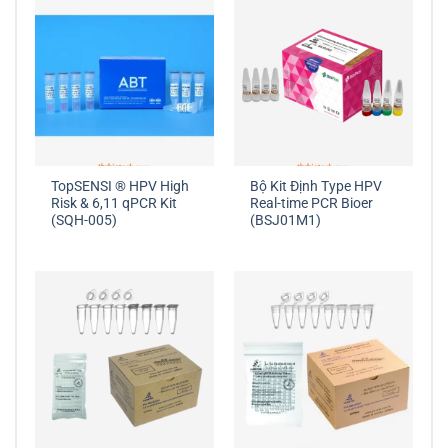
TopSENSI ® HPV High
Bộ Kit Định Type HPV
Risk & 6,11 qPCR Kit
Real-time PCR Bioer
(SQH-005)
(BSJ01M1)