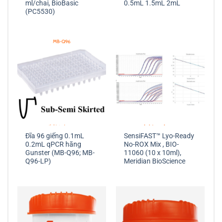
ml/chai, BioBasic
0.5mL 1.5mL 2mL
(PC5530)
Đĩa 96 giếng 0.1mL
SensiFAST™ Lyo-Ready
0.2mL qPCR hãng
No-ROX Mix , BIO-
Gunster (MB-Q96; MB-
11060 (10 x 10ml),
Q96-LP)
Meridian BioScience