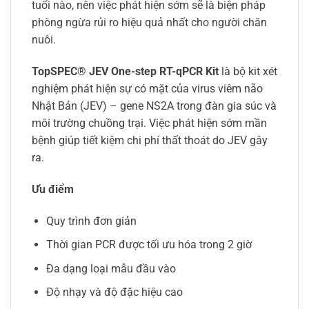
tuổi nào, nên việc phát hiện sớm sẽ là biện pháp
phòng ngừa rủi ro hiệu quả nhất cho người chăn
nuôi.
TopSPEC® JEV One-step RT-qPCR Kit
là bộ kit xét
nghiệm phát hiện sự có mặt của virus viêm não
Nhật Bản (JEV) – gene NS2A trong đàn gia súc và
môi trường chuồng trại. Việc phát hiện sớm mần
bệnh giúp tiết kiệm chi phí thất thoát do JEV gây
ra.
Ưu điểm
Quy trình đơn giản
Thời gian PCR được tối ưu hóa trong 2 giờ
Đa dạng loại mẫu đầu vào
Độ nhạy và độ đặc hiệu cao