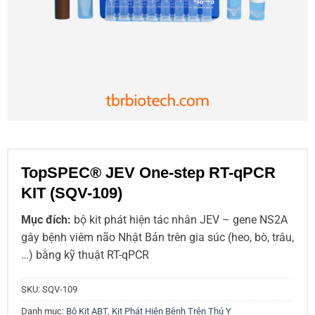
TopSPEC® JEV One-step RT-qPCR
KIT (SQV-109)
Mục đích:
bộ kit phát hiện tác nhân JEV – gene NS2A
gây bệnh viêm não Nhật Bản trên gia súc (heo, bò, trâu,
…) bằng kỹ thuật RT-qPCR
SKU:
SQV-109
Danh mục:
Bộ Kit ABT
,
Kit Phát Hiện Bệnh Trên Thú Y