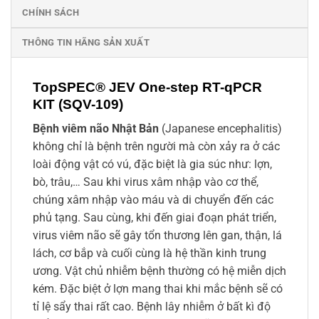
CHÍNH SÁCH
THÔNG TIN HÃNG SẢN XUẤT
TopSPEC® JEV One-step RT-qPCR
KIT (SQV-109)
Bệnh viêm não Nhật Bản
(Japanese encephalitis)
không chỉ là bệnh trên người mà còn xảy ra ở các
loài động vật có vú, đặc biệt là gia súc như: lợn,
bò, trâu,… Sau khi virus xâm nhập vào cơ thể,
chúng xâm nhập vào máu và di chuyển đến các
phủ tạng. Sau cùng, khi đến giai đoạn phát triển,
virus viêm não sẽ gây tổn thương lên gan, thận, lá
lách, cơ bắp và cuối cùng là hệ thần kinh trung
ương. Vật chủ nhiễm bệnh thường có hệ miễn dịch
kém. Đặc biệt ở lợn mang thai khi mắc bệnh sẽ có
tỉ lệ sẩy thai rất cao. Bệnh lây nhiễm ở bất kì độ