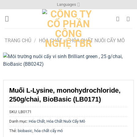
Bỏ
Languages
qua
nội
dung
TRANG CHỦ
/
HÓA CHẤT
/
HÓA CHẤT NUÔI CẤY MÔ
Muối L-Lysine, monohydrochloride,
250g/chai, BioBasic (LB0171)
SKU:
LB0171
Danh mục:
Hóa Chất
,
Hóa Chất Nuôi Cấy Mô
Thẻ:
biobasic
,
hóa chất cấy mô