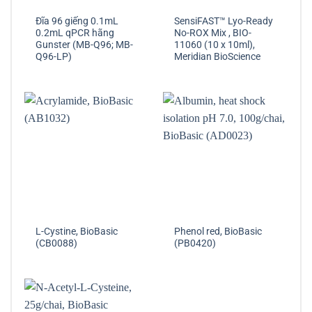
Đĩa 96 giếng 0.1mL
SensiFAST™ Lyo-Ready
0.2mL qPCR hãng
No-ROX Mix , BIO-
Gunster (MB-Q96; MB-
11060 (10 x 10ml),
Q96-LP)
Meridian BioScience
L-Cystine, BioBasic
Phenol red, BioBasic
(CB0088)
(PB0420)