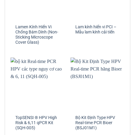
Lamen Kính Hiển Vi
Lam kính hiển vi PCI –
Chống Bám Dính (Non-
Mẫu lam kính cải tiến
Sticking Microscope
Cover Glass)
TopSENSI ® HPV High
Bộ Kit Định Type HPV
Risk & 6,11 qPCR Kit
Real-time PCR Bioer
(SQH-005)
(BSJ01M1)