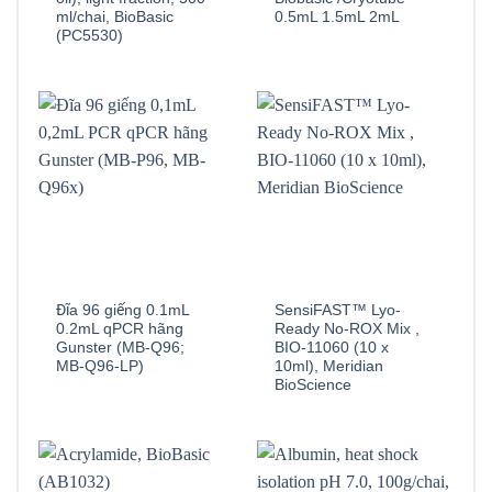
ml/chai, BioBasic
0.5mL 1.5mL 2mL
(PC5530)
Đĩa 96 giếng 0.1mL
SensiFAST™ Lyo-
0.2mL qPCR hãng
Ready No-ROX Mix ,
Gunster (MB-Q96;
BIO-11060 (10 x
MB-Q96-LP)
10ml), Meridian
BioScience