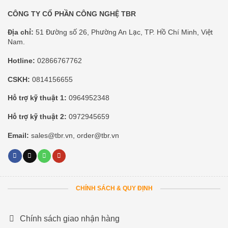
CÔNG TY CỔ PHẦN CÔNG NGHỆ TBR
Địa chỉ:
51 Đường số 26, Phường An Lạc, TP. Hồ Chí Minh, Việt
Nam.
Hotline:
02866767762
CSKH:
0814156655
Hỗ trợ kỹ thuật 1:
0964952348
Hỗ trợ kỹ thuật 2:
0972945659
Email:
sales@tbr.vn, order@tbr.vn
CHÍNH SÁCH & QUY ĐỊNH
Chính sách giao nhận hàng