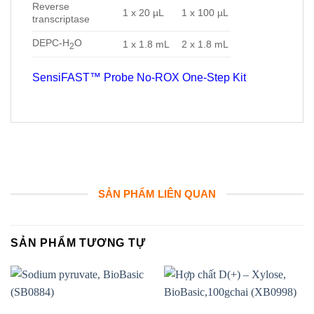
Reverse
1 x 20 µL
1 x 100 µL
transcriptase
DEPC-H
O
1 x 1.8 mL
2 x 1.8 mL
2
SensiFAST™ Probe No-ROX One-Step Kit
SẢN PHẨM LIÊN QUAN
SẢN PHẨM TƯƠNG TỰ