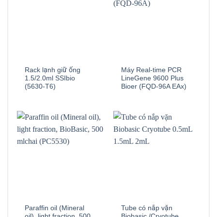
Rack lạnh giữ ống
Máy Real-time PCR
1.5/2.0ml SSIbio
LineGene 9600 Plus
(5630-T6)
Bioer (FQD-96A EAx)
Paraffin oil (Mineral
Tube có nắp vặn
oil), light fraction, 500
Biobasic /Cryotube