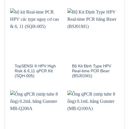
TopSENSI ® HPV High
Bộ Kit Định Type HPV
Risk & 6,11 qPCR Kit
Real-time PCR Bioer
(SQH-005)
(BSJ01M1)