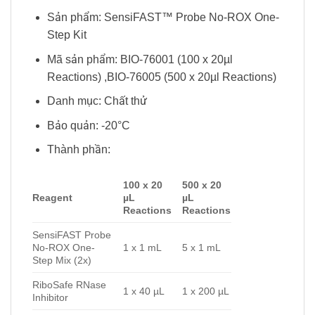
Sản phẩm: SensiFAST™ Probe No-ROX One-
Step Kit
Mã sản phẩm: BIO-76001 (100 x 20µl
Reactions) ,BIO-76005 (500 x 20µl Reactions)
Danh mục: Chất thử
Bảo quản: -20°C
Thành phần:
100 x 20
500 x 20
Reagent
µL
µL
Reactions
Reactions
SensiFAST Probe
No-ROX One-
1 x 1 mL
5 x 1 mL
Step Mix (2x)
RiboSafe RNase
1 x 40 µL
1 x 200 µL
Inhibitor