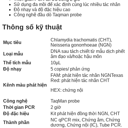
Sử dụng đa mồi để xác định cùng lúc nhiều tác nhân
Độ nhạy và độ đặc hiệu cao
Công nghệ đầu dò Taqman probe
Thông số kỹ thuật
Chlamydia trachomatis (CHT),
Mục tiêu
Neisseria gonorrhoeae (NGN)
DNA sau tách chiết từ mẫu dịch phết
Loại mẫu
âm đạo và/hoặc hậu môn
Thể tích mẫu
10µL
Độ nhạy
5 copies/ phản ứng
FAM: phát hiện tác nhân NGNTexas
Red: phát hiện tác nhân CHT
Kênh màu phát hiện
HEX: chứng nội
Công nghệ
TaqMan probe
Thời gian PCR
2 giờ
Độ đặc hiệu
Kit phát hiện đồng thời NGN, CHT
NC qPCR mix, Chứng âm, Chứng
Thành phần
dương, Chứng nội (IC), Tube PCR.