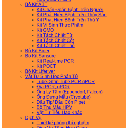
Bộ Kit ABT
Kit Chẩn Đoán Bệnh Trên Người
Kit Phát Hiện Bệnh Trên Thủy Sản
Kit Phát Hiện Bệnh Trên Thú Y
Kit Vi Sinh Thực Phẩm
Kit GMO
Kit Tách Chiết Từ
Kit Tách Chiết Cột
Kit Tách Chiết Thô
Bộ Kit Bioer
Bộ Kit Sansure
Kit Real-time PCR
Kit POCT
Bộ Kit Liferiver
Vật Tư Sinh Học Phân Tử
Tube, Strip Tube PCR qPCR
Đĩa PCR, qPCR
Ống Ly Tâm (Eppendorf, Falcon)
Ống Đựng Mẫu (Cryotube)
Đầu Tip/ Đầu Côn Pipet
Bộ Thu Mẫu HPV
Vật Tư Tiêu Hao Khác
Dịch Vụ
Thiết kế phòng thí nghiệm
Dịch Vụ Tổng Hợp Oligo