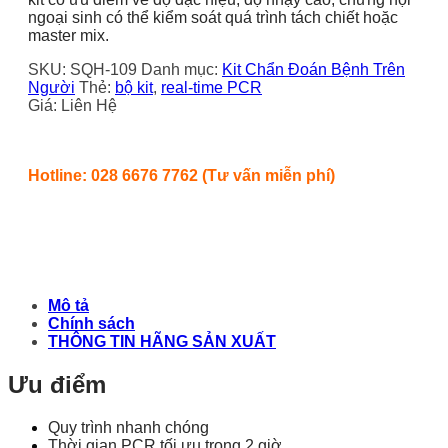
ngoại sinh có thể kiểm soát quá trình tách chiết hoặc
master mix.
SKU:
SQH-109
Danh mục:
Kit Chẩn Đoán Bệnh Trên
Người
Thẻ:
bộ kit
,
real-time PCR
Giá: Liên Hệ
Hotline: 028 6676 7762 (Tư vấn miễn phí)
Mô tả
Chính sách
THÔNG TIN HÃNG SẢN XUẤT
Ưu điểm
Quy trình nhanh chóng
Thời gian PCR tối ưu trong 2 giờ