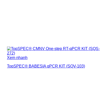
Xem nhanh
TopSPEC® BABESIA qPCR KIT (SQV-103)