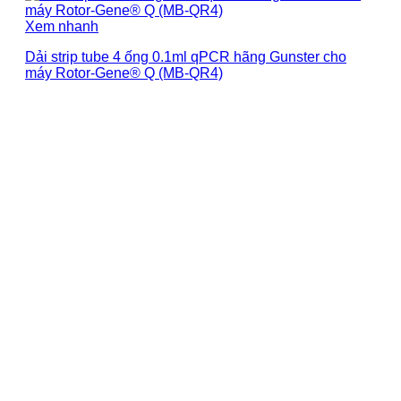
Xem nhanh
Dải strip tube 4 ống 0.1ml qPCR hãng Gunster cho
máy Rotor-Gene® Q (MB-QR4)