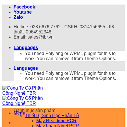
Bỏ
Facebook
qua
Youtube
nội
Zalo
dung
Hotline: 028 6676 7762 - CSKH: 0814156655 - Kỹ
thuật: 0964952348
Email: sales@tbr.vn
Languages
You need Polylang or WPML plugin for this to
work. You can remove it from Theme Options.
Languages
You need Polylang or WPML plugin for this to
work. You can remove it from Theme Options.
Danh mục sản phẩm
Menu
Thiết Bị Sinh Học Phân Tử
Máy Real-time PCR
Máy Luân Nhiệt PCR