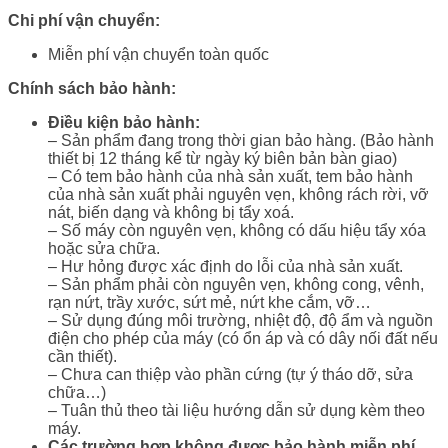
Chi phí vận chuyển:
Miễn phí vận chuyển toàn quốc
Chính sách bảo hành:
Điều kiện bảo hành:
– Sản phẩm đang trong thời gian bảo hàng. (Bảo hành
thiết bị 12 tháng kể từ ngày ký biên bản bàn giao)
– Có tem bảo hành của nhà sản xuất, tem bảo hành
của nhà sản xuất phải nguyên vẹn, không rách rời, vỡ
nát, biến dạng và không bị tẩy xoá.
– Số máy còn nguyên vẹn, không có dấu hiệu tẩy xóa
hoặc sửa chữa.
– Hư hỏng được xác định do lỗi của nhà sản xuất.
– Sản phẩm phải còn nguyên vẹn, không cong, vênh,
rạn nứt, trầy xước, sứt mẻ, nứt khe cắm, vỡ…
– Sử dụng đúng môi trường, nhiệt độ, độ ẩm và nguồn
điện cho phép của máy (có ổn áp và có dây nối đất nếu
cần thiết).
– Chưa can thiệp vào phần cứng (tự ý tháo dỡ, sửa
chữa…)
– Tuân thủ theo tài liệu hướng dẫn sử dụng kèm theo
máy.
Các trường hợp không được bảo hành miễn phí