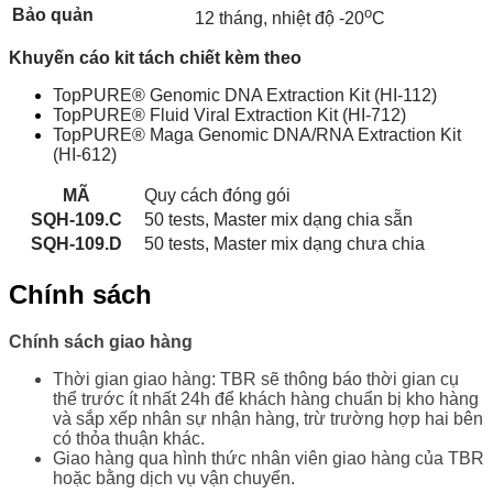
o
Bảo quản
12 tháng, nhiệt độ -20
C
Khuyến cáo kit tách chiết kèm theo
TopPURE® Genomic DNA Extraction Kit (HI-112)
TopPURE® Fluid Viral Extraction Kit (HI-712)
TopPURE® Maga Genomic DNA/RNA Extraction Kit
(HI-612)
MÃ
Quy cách đóng gói
SQH-109.C
50 tests, Master mix dạng chia sẵn
SQH-109.D
50 tests, Master mix dạng chưa chia
Chính sách
Chính sách giao hàng
Thời gian giao hàng: TBR sẽ thông báo thời gian cụ
thể trước ít nhất 24h để khách hàng chuẩn bị kho hàng
và sắp xếp nhân sự nhận hàng, trừ trường hợp hai bên
có thỏa thuận khác.
Giao hàng qua hình thức nhân viên giao hàng của TBR
hoặc bằng dịch vụ vận chuyển.