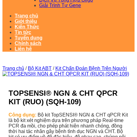
Giải Trình Tự Gene
Trang chủ
Giới thiệu
Kiến Thức
Tin tức
Tuyển dụng
Chính sách
Liên hệ
Trang chủ
/
Bộ Kit ABT
/
Kit Chẩn Đoán Bệnh Trên Người
TOPSENSI® NGN & CHT QPCR
KIT (RUO) (SQH-109)
Công dụng:
Bộ kit TopSENSI® NGN & CHT qPCR Kit
là bộ kit xét nghiệm dựa trên phương pháp Real-time
PCR đa mồi, cho phép phát hiện nhanh chóng, đồng
thời hai tác nhân gây bệnh tình dục NGN và CHT. Bộ
kit có ưu điểm về độ đặc hiệu, độ nhạy cao, chứng nội