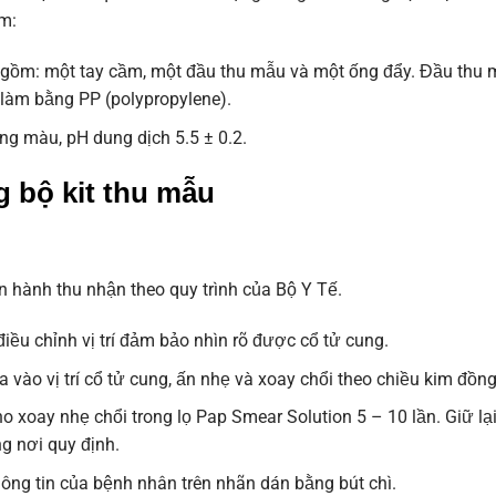
m:
gồm: một tay cầm, một đầu thu mẫu và một ống đẩy. Đầu thu m
làm bằng PP (polypropylene).
ng màu, pH dung dịch 5.5 ± 0.2.
ng
b
ộ kit thu mẫu
n hành thu nhận theo quy trình của Bộ Y Tế.
iều chỉnh vị trí đảm bảo nhìn rõ được cổ tử cung.
vào vị trí cổ tử cung, ấn nhẹ và xoay chổi theo chiều kim đồng 
o xoay nhẹ chổi trong lọ Pap Smear Solution 5 – 10 lần. Giữ lạ
ng nơi quy định.
ông tin của bệnh nhân trên nhãn dán bằng bút chì.