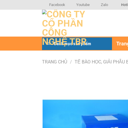
Bỏ
Facebook
Youtube
Zalo
Hotl
qua
nội
dung
Tran
Danh mục sản phẩm
TRANG CHỦ
/
TẾ BÀO HỌC, GIẢI PHẪU