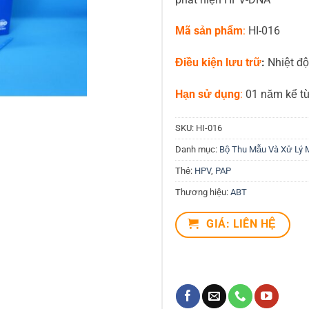
Mã sản phẩm
:
HI-016
Điều kiện lưu trữ
:
Nhiệt đ
Hạn sử dụng
:
01 năm kể từ
SKU:
HI-016
Danh mục:
Bộ Thu Mẫu Và Xử Lý 
Thẻ:
HPV
,
PAP
Thương hiệu:
ABT
GIÁ: LIÊN HỆ