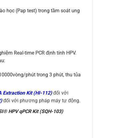
o học (Pap test) trong tầm soát ung
hiệm Real-time PCR định tính HPV.
au:
10000vòng/phút trong 3 phút, thu tủa
xtraction Kit (HI-112)
đối với
)
đối với phương pháp máy tự động.
I® HPV qPCR Kit (SQH-103)