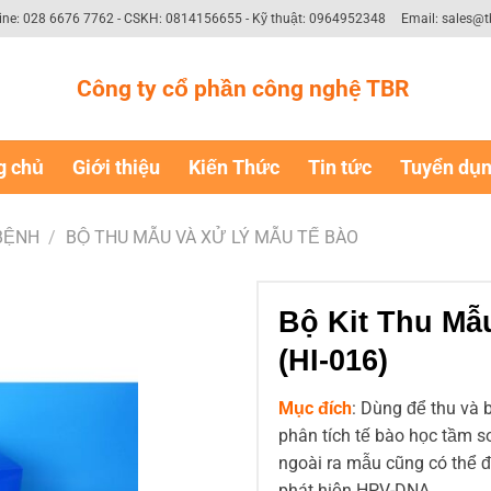
ine: 028 6676 7762 - CSKH: 0814156655 - Kỹ thuật: 0964952348
Email: sales@t
Công ty cổ phần công nghệ TBR
g chủ
Giới thiệu
Kiến Thức
Tin tức
Tuyển dụ
 BỆNH
/
BỘ THU MẪU VÀ XỬ LÝ MẪU TẾ BÀO
Bộ Kit Thu Mẫ
(HI-016)
Mục đích
: Dùng để thu và
phân tích tế bào học tầm 
ngoài ra mẫu cũng có thể 
phát hiện HPV-DNA