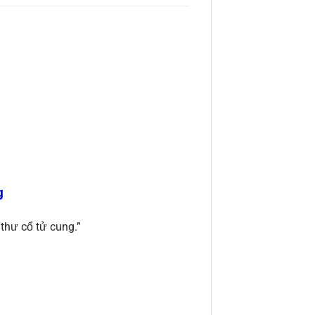
g
thư cổ tử cung.”