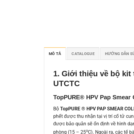
MÔ TẢ
CATALOGUE
HƯỚNG DẪN S
1. Giới thiệu về b
ộ ki
UTCTC
TopPURE® HPV Pap Smear Col
Bộ
TopPURE ® HPV PAP SMEAR COL
phết được thu nhận tại vị trí cổ tử 
được bảo quản sẽ ổn định về hình dạng
o
phòng (15 – 25
C). Ngoài ra, các tế