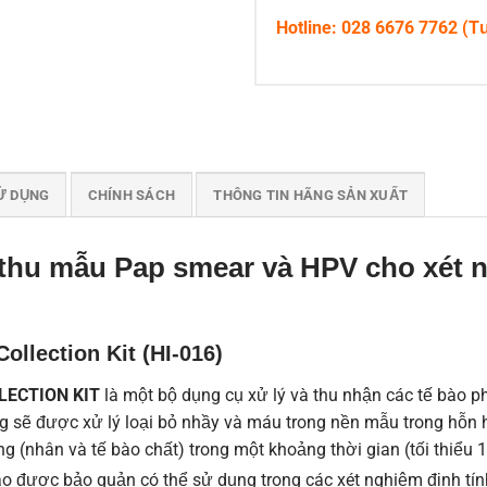
Hotline: 028 6676 7762 (T
Ử DỤNG
CHÍNH SÁCH
THÔNG TIN HÃNG SẢN XUẤT
t thu mẫu Pap smear và HPV cho xét 
lection Kit (HI-016)
LECTION KIT
là một bộ dụng cụ xử lý và thu nhận các tế bào 
cung sẽ được xử lý loại bỏ nhầy và máu trong nền mẫu trong hỗn
 (nhân và tế bào chất) trong một khoảng thời gian (tối thiểu 1
 bào được bảo quản có thể sử dụng trong các xét nghiệm định t