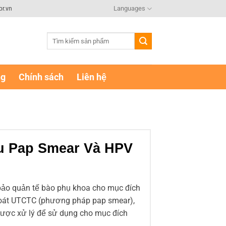
Languages
br.vn
Tìm
kiếm:
ng
Chính sách
Liên hệ
u Pap Smear Và HPV
 bảo quản tế bào phụ khoa cho mục đích
soát UTCTC (phương pháp pap smear),
được xử lý để sử dụng cho mục đích