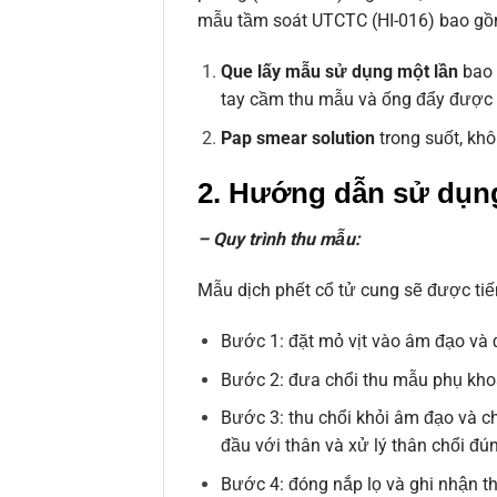
mẫu tầm soát UTCTC (HI-016) bao gồ
Que lấy mẫu sử dụng một lần
bao 
tay cầm thu mẫu và ống đẩy được 
Pap smear solution
trong suốt, khô
2. Hướng dẫn sử dụ
– Quy trình thu mẫu:
Mẫu dịch phết cổ tử cung sẽ được tiế
Bước 1: đặt mỏ vịt vào âm đạo và đ
Bước 2: đưa chổi thu mẫu phụ khoa 
Bước 3: thu chổi khỏi âm đạo và ch
đầu với thân và xử lý thân chổi đú
Bước 4: đóng nắp lọ và ghi nhận th