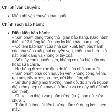
Chi phí vận chuyển:
Miễn phí vận chuyển toàn quốc
Chính sách bảo hành:
Điều kiện bảo hành:
– Sản phẩm đang trong thời gian bảo hàng. (Bảo hành
thiết bị 12 tháng kể từ ngày ký biên bản bàn giao)
– Có tem bảo hành của nhà sản xuất, tem bảo hành
của nhà sản xuất phải nguyên vẹn, không rách rời, vỡ
nát, biến dạng và không bị tẩy xoá.
– Số máy còn nguyên vẹn, không có dấu hiệu tẩy xóa
hoặc sửa chữa.
– Hư hỏng được xác định do lỗi của nhà sản xuất.
– Sản phẩm phải còn nguyên vẹn, không cong, vênh,
rạn nứt, trầy xước, sứt mẻ, nứt khe cắm, vỡ…
– Sử dụng đúng môi trường, nhiệt độ, độ ẩm và nguồn
điện cho phép của máy (có ổn áp và có dây nối đất nếu
cần thiết).
– Chưa can thiệp vào phần cứng (tự ý tháo dỡ, sửa
chữa…)
– Tuân thủ theo tài liệu hướng dẫn sử dụng kèm theo
máy.