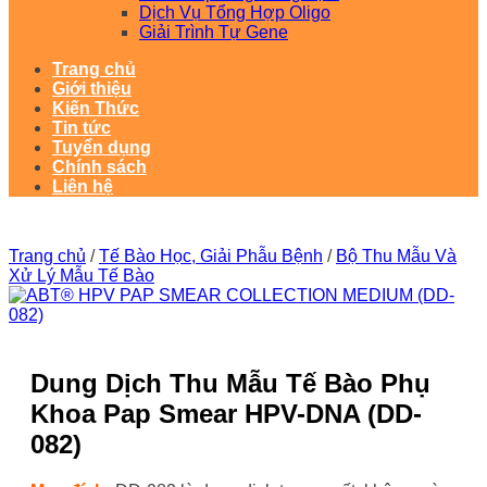
Dịch Vụ Tổng Hợp Oligo
Giải Trình Tự Gene
Trang chủ
Giới thiệu
Kiến Thức
Tin tức
Tuyển dụng
Chính sách
Liên hệ
Trang chủ
/
Tế Bào Học, Giải Phẫu Bệnh
/
Bộ Thu Mẫu Và
Xử Lý Mẫu Tế Bào
Dung Dịch Thu Mẫu Tế Bào Phụ
Khoa Pap Smear HPV-DNA (DD-
082)