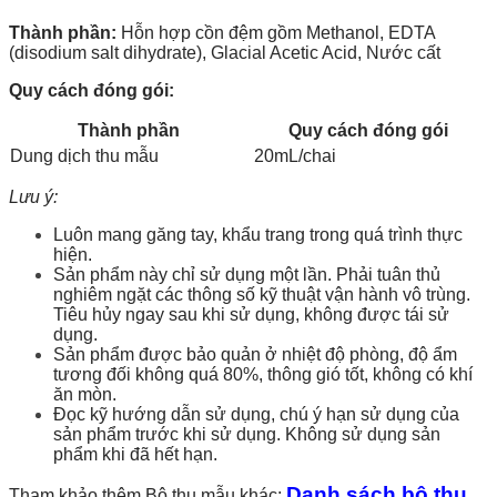
Thành phần:
Hỗn hợp cồn đệm gồm Methanol, EDTA
(disodium salt dihydrate), Glacial Acetic Acid, Nước cất
Quy cách đóng gói:
Thành phần
Quy cách đóng gói
Dung dịch thu mẫu
20mL/chai
Lưu ý:
Luôn mang găng tay, khẩu trang trong quá trình thực
hiện.
Sản phẩm này chỉ sử dụng một lần. Phải tuân thủ
nghiêm ngặt các thông số kỹ thuật vận hành vô trùng.
Tiêu hủy ngay sau khi sử dụng, không được tái sử
dụng.
Sản phẩm được bảo quản ở nhiệt độ phòng, độ ẩm
tương đối không quá 80%, thông gió tốt, không có khí
ăn mòn.
Đọc kỹ hướng dẫn sử dụng, chú ý hạn sử dụng của
sản phẩm trước khi sử dụng. Không sử dụng sản
phẩm khi đã hết hạn.
Danh sách bộ thu
Tham khảo thêm Bộ thu mẫu khác: