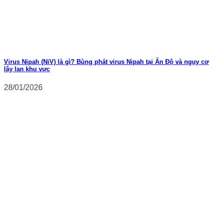
Virus Nipah (NiV) là gì? Bùng phát virus Nipah tại Ấn Độ và nguy cơ
lây lan khu vực
28/01/2026