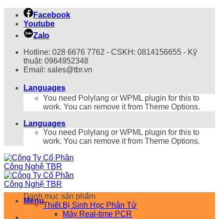
Bỏ
Facebook
qua
Youtube
nội
Zalo
dung
Hotline: 028 6676 7762 - CSKH: 0814156655 - Kỹ
thuật: 0964952348
Email: sales@tbr.vn
Languages
You need Polylang or WPML plugin for this to
work. You can remove it from Theme Options.
Languages
You need Polylang or WPML plugin for this to
work. You can remove it from Theme Options.
Danh mục sản phẩm
Menu
Thiết Bị Sinh Học Phân Tử
Máy Real-time PCR