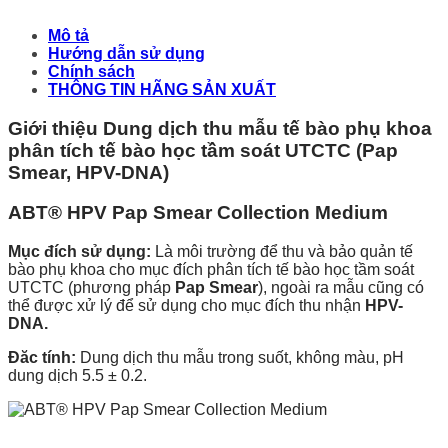
Mô tả
Hướng dẫn sử dụng
Chính sách
THÔNG TIN HÃNG SẢN XUẤT
Giới thiệu Dung dịch thu mẫu tế bào phụ khoa
phân tích tế bào học tầm soát UTCTC (Pap
Smear, HPV-DNA)
ABT® HPV Pap Smear Collection Medium
Mục đích sử dụng:
Là m
ôi trường để thu và bảo quản tế
bào phụ khoa cho mục đích phân tích tế bào học tầm soát
UTCTC (phương pháp
Pap Smear
), ngoài ra mẫu cũng có
thể được xử lý để sử dụng cho mục đích thu nhận
HPV-
DNA.
Đăc tính:
Dung dịch thu mẫu
trong suốt, không màu, pH
dung dịch 5.5 ± 0.2.