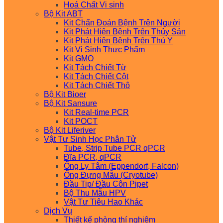
Hoá Chất Vi sinh
Bộ Kit ABT
Kit Chẩn Đoán Bệnh Trên Người
Kit Phát Hiện Bệnh Trên Thủy Sản
Kit Phát Hiện Bệnh Trên Thú Y
Kit Vi Sinh Thực Phẩm
Kit GMO
Kit Tách Chiết Từ
Kit Tách Chiết Cột
Kit Tách Chiết Thô
Bộ Kit Bioer
Bộ Kit Sansure
Kit Real-time PCR
Kit POCT
Bộ Kit Liferiver
Vật Tư Sinh Học Phân Tử
Tube, Strip Tube PCR qPCR
Đĩa PCR, qPCR
Ống Ly Tâm (Eppendorf, Falcon)
Ống Đựng Mẫu (Cryotube)
Đầu Tip/ Đầu Côn Pipet
Bộ Thu Mẫu HPV
Vật Tư Tiêu Hao Khác
Dịch Vụ
Thiết kế phòng thí nghiệm