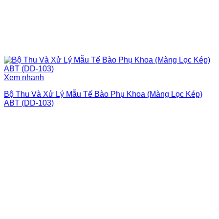
Xem nhanh
Bộ Thu Và Xử Lý Mẫu Tế Bào Phụ Khoa (Màng Lọc Kép)
ABT (DD-103)