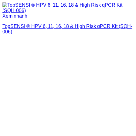
Xem nhanh
TopSENSI ® HPV 6, 11, 16, 18 & High Risk qPCR Kit (SQH-
006)