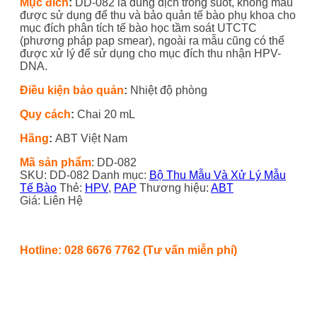
Mục đích
:
DD-082 là dung dịch trong suốt, không màu
được sử dụng
để thu và bảo quản tế bào phụ khoa cho
mục đích phân tích tế bào học tầm soát UTCTC
(phương pháp pap smear), ngoài ra mẫu cũng có thể
được xử lý để sử dụng cho mục đích thu nhận
HPV-
DNA.
Điều kiện bảo quản
:
Nhiệt độ phòng
Quy cách
:
Chai 20 mL
Hãng
:
ABT Việt Nam
Mã sản phẩm
:
DD-082
SKU:
DD-082
Danh mục:
Bộ Thu Mẫu Và Xử Lý Mẫu
Tế Bào
Thẻ:
HPV
,
PAP
Thương hiệu:
ABT
Giá: Liên Hệ
Hotline: 028 6676 7762 (Tư vấn miễn phí)