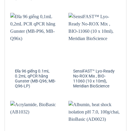
Đĩa 96 giếng 0.1mL
SensiFAST™ Lyo-Ready
0.2mL qPCR hãng
No-ROX Mix , BIO-
Gunster (MB-Q96; MB-
11060 (10 x 10ml),
Q96-LP)
Meridian BioScience