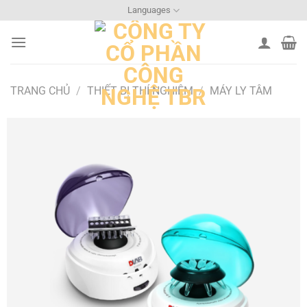
Bỏ
Languages
qua
nội
dung
TRANG CHỦ
/
THIẾT BỊ THÍ NGHIỆM
/
MÁY LY TÂM