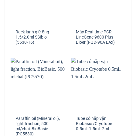
Rack lạnh giữ ống
Máy Real-time PCR
1.5/2.0ml SSIbio
LineGene 9600 Plus
(5630-T6)
Bioer (FQD-96A EAx)
Paraffin oil (Mineral oil),
Tube có nắp vặn
light fraction, 500
Biobasic /Cryotube
ml/chai, BioBasic
0.5mL 1.5mL 2mL
(PC5530)