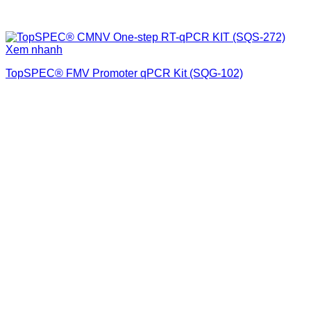
Xem nhanh
TopSPEC® FMV Promoter qPCR Kit (SQG-102)