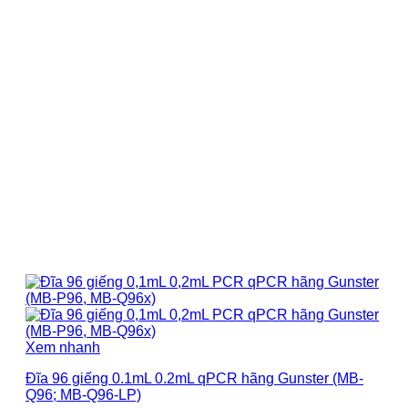
Xem nhanh
Đĩa 96 giếng 0.1mL 0.2mL qPCR hãng Gunster (MB-
Q96; MB-Q96-LP)