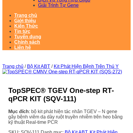
Giải Trình Tự Gene
Trang chủ
Giới thiệu
Kiến Thức
Tin tức
Tuyển dụng
Chính sách
Liên hệ
Trang chủ
/
Bộ Kit ABT
/
Kit Phát Hiện Bệnh Trên Thú Y
TopSPEC® TGEV One-step RT-
qPCR KIT (SQV-111)
Mục đích
: bộ kit phát hiện tác nhân TGEV – N gene
gây bệnh viêm dạ dày ruột truyền nhiễm trên heo bằng
kỹ thuật Real-time PCR
SKU:
SQV-111
Danh mục:
Bộ Kit ABT
,
Kit Phát Hiện