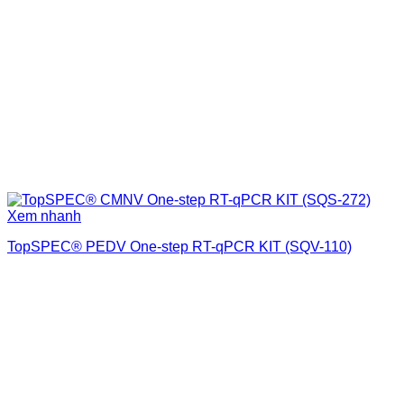
Xem nhanh
TopSPEC® PEDV One-step RT-qPCR KIT (SQV-110)