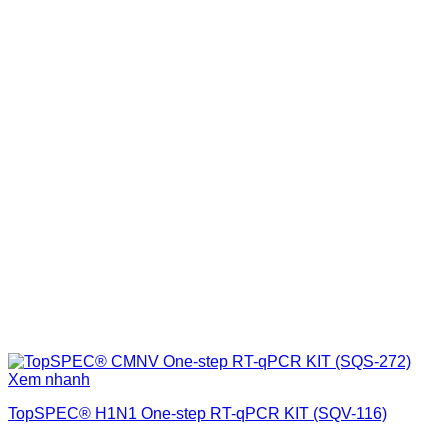
Xem nhanh
TopSPEC® H1N1 One-step RT-qPCR KIT (SQV-116)