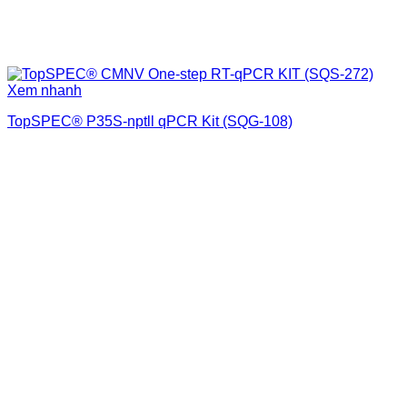
Xem nhanh
TopSPEC® P35S-nptll qPCR Kit (SQG-108)