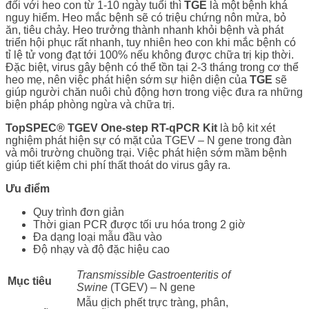
đối với heo con từ 1-10 ngày tuổi thì
TGE
là một bệnh khá
nguy hiểm. Heo mắc bệnh sẽ có triệu chứng nôn mửa, bỏ
ăn, tiêu chảy. Heo trưởng thành nhanh khỏi bệnh và phát
triển hội phục rất nhanh, tuy nhiên heo con khi mắc bệnh có
tỉ lệ tử vong đạt tới 100% nếu không được chữa trị kịp thời.
Đặc biệt, virus gây bệnh có thể tồn tại 2-3 tháng trong cơ thể
heo mẹ, nên việc phát hiện sớm sự hiện diện của
TGE
sẽ
giúp người chăn nuôi chủ động hơn trong việc đưa ra những
biện pháp phòng ngừa và chữa trị.
TopSPEC® TGEV One-step RT-qPCR Kit
là bộ kit xét
nghiệm phát hiện sự có mặt của TGEV – N gene trong đàn
và môi trường chuồng trại. Việc phát hiện sớm mầm bệnh
giúp tiết kiệm chi phí thất thoát do virus gây ra.
Ưu điểm
Quy trình đơn giản
Thời gian PCR được tối ưu hóa trong 2 giờ
Đa dạng loại mẫu đầu vào
Độ nhạy và độ đặc hiệu cao
Transmissible Gastroenteritis of
Mục tiêu
Swine
(TGEV) – N gene
Mẫu dịch phết trực tràng, phân,