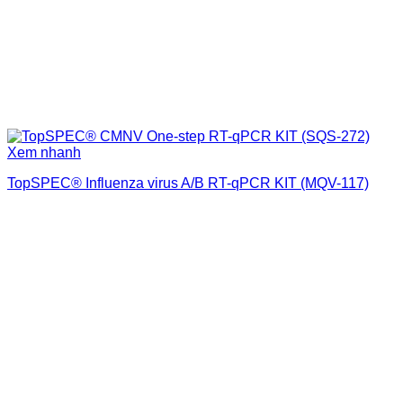
Xem nhanh
TopSPEC® Influenza virus A/B RT-qPCR KIT (MQV-117)