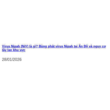
Virus Nipah (NiV) là gì? Bùng phát virus Nipah tại Ấn Độ và nguy cơ
lây lan khu vực
28/01/2026