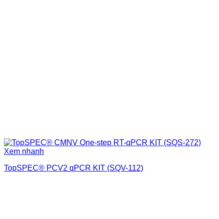
Xem nhanh
TopSPEC® PCV2 qPCR KIT (SQV-112)