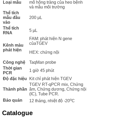
Loại mẫu
mô hỗng tràng của heo bệnh
và mẫu môi trường
Thể tích
mẫu đầu
200 µL
vào
Thể tích
5 µL
RNA
FAM: phát hiện N gene
củaTGEV
Kênh màu
phát hiện
HEX: chứng nội
Công nghệ
TaqMan probe
Thời gian
1 giờ 45 phút
PCR
Độ đặc hiệu
Kit chỉ phát hiện TGEV
TGEV RT-qPCR mix, Chứng
Thành phần
âm, Chứng dương, Chứng nội
(IC), Tube PCR.
o
Bảo quản
12 tháng, nhiệt độ -20
C
Catalogue