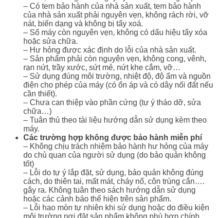
– Có tem bảo hành của nhà sản xuất, tem bảo hành
của nhà sản xuất phải nguyên vẹn, không rách rời, vỡ
nát, biến dạng và không bị tẩy xoá.
– Số máy còn nguyên vẹn, không có dấu hiệu tẩy xóa
hoặc sửa chữa.
– Hư hỏng được xác định do lỗi của nhà sản xuất.
– Sản phẩm phải còn nguyên vẹn, không cong, vênh,
rạn nứt, trầy xước, sứt mẻ, nứt khe cắm, vỡ…
– Sử dụng đúng môi trường, nhiệt độ, độ ẩm và nguồn
điện cho phép của máy (có ổn áp và có dây nối đất nếu
cần thiết).
– Chưa can thiệp vào phần cứng (tự ý tháo dỡ, sửa
chữa…)
– Tuân thủ theo tài liệu hướng dẫn sử dụng kèm theo
máy.
Các trường hợp không được bảo hành miễn phí
– Không chịu trách nhiệm bảo hành hư hỏng của máy
do chủ quan của người sử dụng (do bảo quản không
tốt)
– Lỗi do tự ý lắp đặt, sử dụng, bảo quản không đúng
cách, do thiên tai, mất mát, cháy nổ, côn trùng cắn….
gây ra. Không tuân theo sách hướng dẫn sử dụng
hoặc các cảnh báo thể hiện trên sản phẩm.
– Lỗi hao mòn tự nhiên khi sử dụng hoặc do điều kiện
môi trường nơi đặt sản phẩm không phù hợp chính