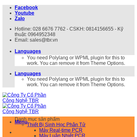
Bỏ
Facebook
qua
Youtube
nội
Zalo
dung
Hotline: 028 6676 7762 - CSKH: 0814156655 - Kỹ
thuật: 0964952348
Email: sales@tbr.vn
Languages
You need Polylang or WPML plugin for this to
work. You can remove it from Theme Options.
Languages
You need Polylang or WPML plugin for this to
work. You can remove it from Theme Options.
Danh mục sản phẩm
Menu
Thiết Bị Sinh Học Phân Tử
Máy Real-time PCR
Máy Luân Nhiệt PCR