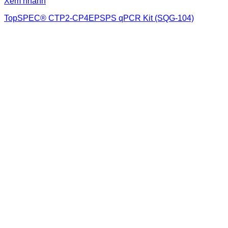
Xem nhanh
TopSPEC® CTP2-CP4EPSPS qPCR Kit (SQG-104)