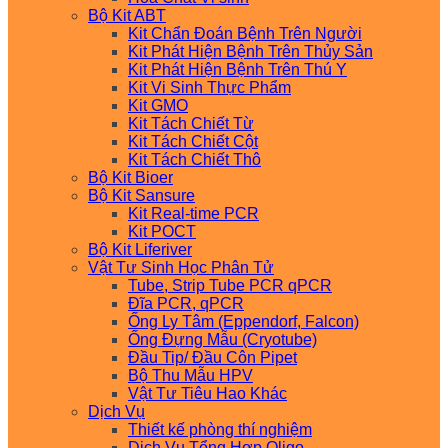
Bộ Kit ABT
Kit Chẩn Đoán Bệnh Trên Người
Kit Phát Hiện Bệnh Trên Thủy Sản
Kit Phát Hiện Bệnh Trên Thú Y
Kit Vi Sinh Thực Phẩm
Kit GMO
Kit Tách Chiết Từ
Kit Tách Chiết Cột
Kit Tách Chiết Thô
Bộ Kit Bioer
Bộ Kit Sansure
Kit Real-time PCR
Kit POCT
Bộ Kit Liferiver
Vật Tư Sinh Học Phân Tử
Tube, Strip Tube PCR qPCR
Đĩa PCR, qPCR
Ống Ly Tâm (Eppendorf, Falcon)
Ống Đựng Mẫu (Cryotube)
Đầu Tip/ Đầu Côn Pipet
Bộ Thu Mẫu HPV
Vật Tư Tiêu Hao Khác
Dịch Vụ
Thiết kế phòng thí nghiệm
Dịch Vụ Tổng Hợp Oligo