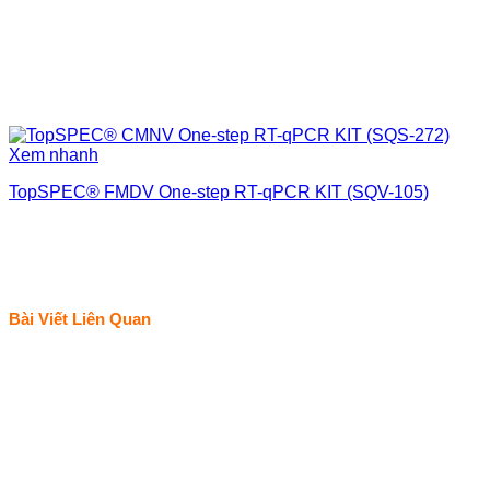
Xem nhanh
TopSPEC® FMDV One-step RT-qPCR KIT (SQV-105)
Bài Viết Liên Quan