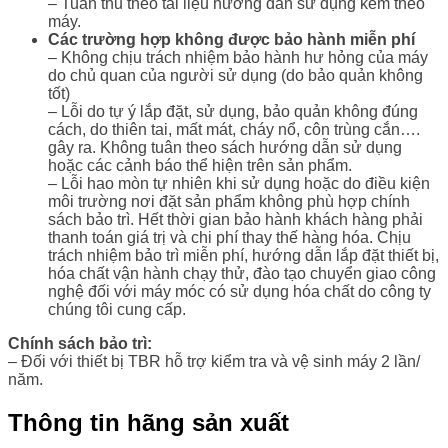
– Tuân thủ theo tài liệu hướng dẫn sử dụng kèm theo
máy.
Các trường hợp không được bảo hành miễn phí
– Không chịu trách nhiệm bảo hành hư hỏng của máy
do chủ quan của người sử dụng (do bảo quản không
tốt)
– Lỗi do tự ý lắp đặt, sử dụng, bảo quản không đúng
cách, do thiên tai, mất mát, cháy nổ, côn trùng cắn….
gây ra. Không tuân theo sách hướng dẫn sử dụng
hoặc các cảnh báo thể hiện trên sản phẩm.
– Lỗi hao mòn tự nhiên khi sử dụng hoặc do điều kiện
môi trường nơi đặt sản phẩm không phù hợp chính
sách bảo trì. Hết thời gian bảo hành khách hàng phải
thanh toán giá trị và chi phí thay thế hàng hóa. Chịu
trách nhiệm bảo trì miễn phí, hướng dẫn lắp đặt thiết bị,
hóa chất vận hành chạy thử, đào tạo chuyển giao công
nghệ đối với máy móc có sử dụng hóa chất do công ty
chúng tôi cung cấp.
Chính sách bảo trì:
– Đối với thiết bị TBR hỗ trợ kiểm tra và vệ sinh máy 2 lần/
năm.
Thông tin hãng sản xuất