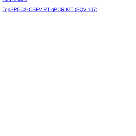
TopSPEC® CSFV RT-qPCR KIT (SQV-107)