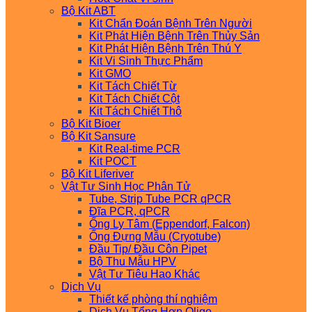
Bộ Kit ABT
Kit Chẩn Đoán Bệnh Trên Người
Kit Phát Hiện Bệnh Trên Thủy Sản
Kit Phát Hiện Bệnh Trên Thú Y
Kit Vi Sinh Thực Phẩm
Kit GMO
Kit Tách Chiết Từ
Kit Tách Chiết Cột
Kit Tách Chiết Thô
Bộ Kit Bioer
Bộ Kit Sansure
Kit Real-time PCR
Kit POCT
Bộ Kit Liferiver
Vật Tư Sinh Học Phân Tử
Tube, Strip Tube PCR qPCR
Đĩa PCR, qPCR
Ống Ly Tâm (Eppendorf, Falcon)
Ống Đựng Mẫu (Cryotube)
Đầu Tip/ Đầu Côn Pipet
Bộ Thu Mẫu HPV
Vật Tư Tiêu Hao Khác
Dịch Vụ
Thiết kế phòng thí nghiệm
Dịch Vụ Tổng Hợp Oligo