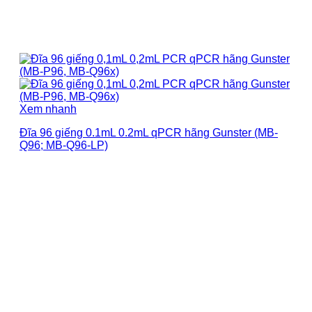
Xem nhanh
Đĩa 96 giếng 0.1mL 0.2mL qPCR hãng Gunster (MB-
Q96; MB-Q96-LP)