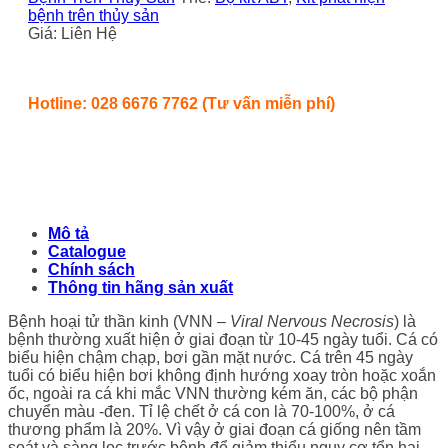
bệnh trên thủy sản
Giá: Liên Hệ
Hotline: 028 6676 7762 (Tư vấn miễn phí)
Mô tả
Catalogue
Chính sách
Thông tin hãng sản xuất
Bệnh hoại tử thần kinh (VNN –
Viral Nervous Necrosis
) là
bệnh thường xuất hiện ở giai đoạn từ 10-45 ngày tuổi. Cá có
biểu hiện chậm chạp, bơi gần mặt nước. Cá trên 45 ngày
tuổi có biểu hiện bơi không định hướng xoay tròn hoặc xoắn
ốc, ngoài ra cá khi mắc VNN thường kém ăn, các bộ phận
chuyển màu -đen. Tỉ lệ chết ở cá con là 70-100%, ở cá
thương phẩm là 20%. Vì vậy ở giai đoạn cá giống nên tầm
soát và sàng lọc trước bệnh để giảm thiểu nguy cơ tổn hại