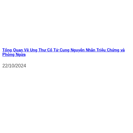
Tổng Quan Về Ung Thư Cổ Tử Cung Nguyên Nhân Triệu Chứng và
Phòng Ngừa
22/10/2024