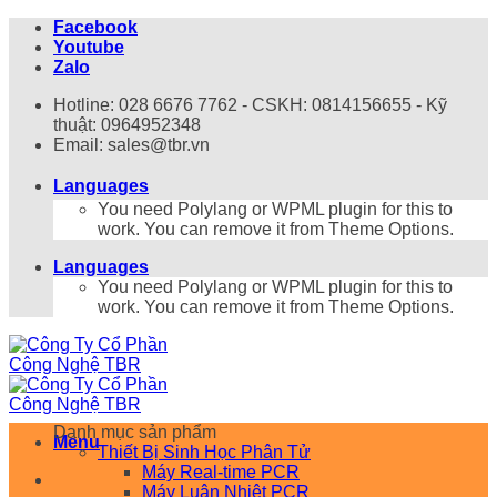
Bỏ
Facebook
qua
Youtube
nội
Zalo
dung
Hotline: 028 6676 7762 - CSKH: 0814156655 - Kỹ
thuật: 0964952348
Email: sales@tbr.vn
Languages
You need Polylang or WPML plugin for this to
work. You can remove it from Theme Options.
Languages
You need Polylang or WPML plugin for this to
work. You can remove it from Theme Options.
Danh mục sản phẩm
Menu
Thiết Bị Sinh Học Phân Tử
Máy Real-time PCR
Máy Luân Nhiệt PCR