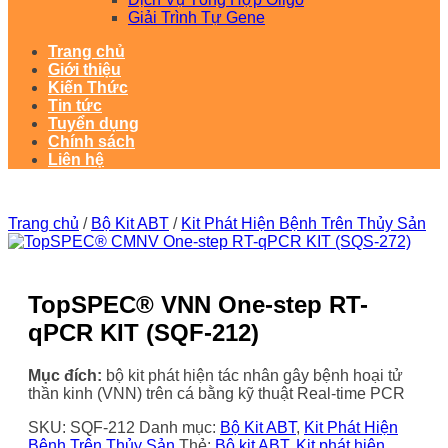
Giải Trình Tự Gene
Trang chủ
Giới thiệu
Kiến Thức
Tin tức
Tuyển dụng
Chính sách
Liên hệ
Trang chủ
/
Bộ Kit ABT
/
Kit Phát Hiện Bệnh Trên Thủy Sản
TopSPEC® VNN One-step RT-
qPCR KIT (SQF-212)
Mục đích:
bộ kit phát hiện tác nhân gây bệnh hoại tử
thần kinh (VNN) trên cá bằng kỹ thuật Real-time PCR
SKU:
SQF-212
Danh mục:
Bộ Kit ABT
,
Kit Phát Hiện
Bệnh Trên Thủy Sản
Thẻ:
Bộ kit ABT
,
Kit phát hiện