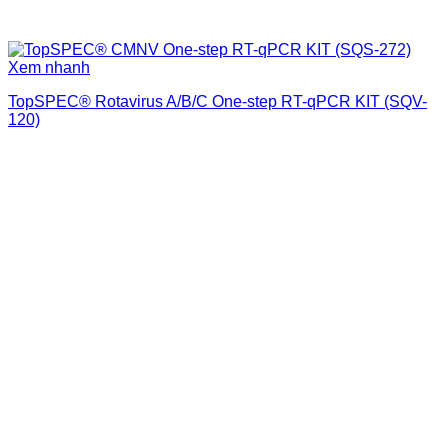
Xem nhanh
TopSPEC® Rotavirus A/B/C One-step RT-qPCR KIT (SQV-
120)