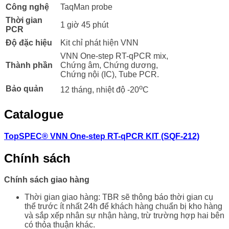
Công nghệ
TaqMan probe
Thời gian
1 giờ 45 phút
PCR
Độ đặc hiệu
Kit chỉ phát hiện VNN
VNN One-step RT-qPCR mix,
Thành phần
Chứng âm, Chứng dương,
Chứng nội (IC), Tube PCR.
o
Bảo quản
12 tháng, nhiệt độ -20
C
Catalogue
TopSPEC® VNN One-step RT-qPCR KIT (SQF-212)
Chính sách
Chính sách giao hàng
Thời gian giao hàng: TBR sẽ thông báo thời gian cụ
thể trước ít nhất 24h để khách hàng chuẩn bị kho hàng
và sắp xếp nhân sự nhận hàng, trừ trường hợp hai bên
có thỏa thuận khác.