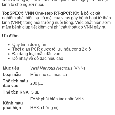
kinh tế cho người nuôi.
TopSPEC® VNN One-step RT-qPCR Kit
là bộ kit xét
nghiệm phát hiện sự có mặt của virus
gây bệnh hoại tử thần
kinh (VNN) trong môi trường nuôi trồng. Việc phát hiện sớm
mầm bệnh giúp tiết kiệm chi phí thất thoát do VNN gây ra.
Ưu điểm
Quy trình đơn giản
Thời gian PCR được tối ưu hóa trong 2 giờ
Đa dạng loại mẫu đầu vào
Độ nhạy và độ đặc hiệu cao
Mục tiêu
Viral Nervous Necrosis
(VNN)
Loại mẫu
Mẫu não cá, máu cá
Thể tích mẫu
200 µL
đầu vào
Thể tích RNA
5 µL
FAM: phát hiện tác nhân VNN
Kênh màu
phát hiện
HEX: chứng nội