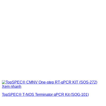
Xem nhanh
TopSPEC® T-NOS Terminator qPCR Kit (SQG-101)