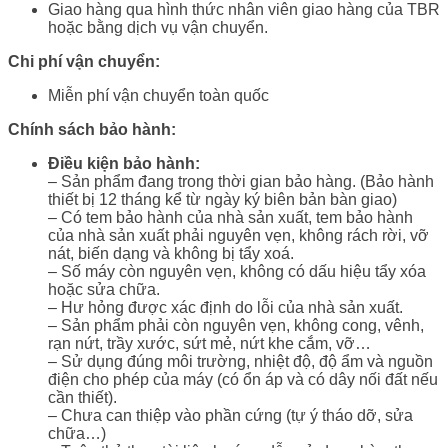
Giao hàng qua hình thức nhân viên giao hàng của TBR
hoặc bằng dịch vụ vận chuyển.
Chi phí vận chuyển:
Miễn phí vận chuyển toàn quốc
Chính sách bảo hành:
Điều kiện bảo hành:
– Sản phẩm đang trong thời gian bảo hàng. (Bảo hành
thiết bị 12 tháng kể từ ngày ký biên bản bàn giao)
– Có tem bảo hành của nhà sản xuất, tem bảo hành
của nhà sản xuất phải nguyên vẹn, không rách rời, vỡ
nát, biến dạng và không bị tẩy xoá.
– Số máy còn nguyên vẹn, không có dấu hiệu tẩy xóa
hoặc sửa chữa.
– Hư hỏng được xác định do lỗi của nhà sản xuất.
– Sản phẩm phải còn nguyên vẹn, không cong, vênh,
rạn nứt, trầy xước, sứt mẻ, nứt khe cắm, vỡ…
– Sử dụng đúng môi trường, nhiệt độ, độ ẩm và nguồn
điện cho phép của máy (có ổn áp và có dây nối đất nếu
cần thiết).
– Chưa can thiệp vào phần cứng (tự ý tháo dỡ, sửa
chữa…)