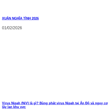
XUÂN NGHĨA TÌNH 2026
01/02/2026
Virus Nipah (NiV) là gì? Bùng phát virus Nipah tại Ấn Độ và nguy cơ
lây lan khu vực