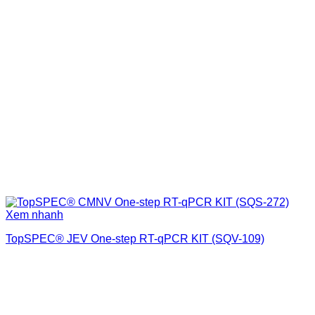
Xem nhanh
TopSPEC® JEV One-step RT-qPCR KIT (SQV-109)