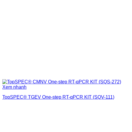
Xem nhanh
TopSPEC® TGEV One-step RT-qPCR KIT (SQV-111)