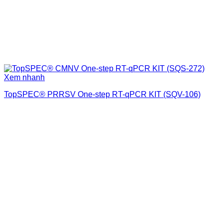
Xem nhanh
TopSPEC® PRRSV One-step RT-qPCR KIT (SQV-106)