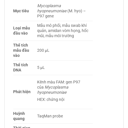
Mycoplasma
Mục tiêu
hyopneumoniae
(M. hyo) –
P97 gene
Mẫu mô phổi, mẫu swab khí
Loại mẫu
quản, amidan vòm họng, hốc
đầu vào
mũi, mẫu môi trường
Thể tích
mẫu đầu
200 µL
vào
Thể tích
5 µL
DNA
Kênh màu FAM: gen P97
của
Mycoplasma
Phát hiện
hyopneumoniae
HEX: chứng nội
Huỳnh
TaqMan probe
quang