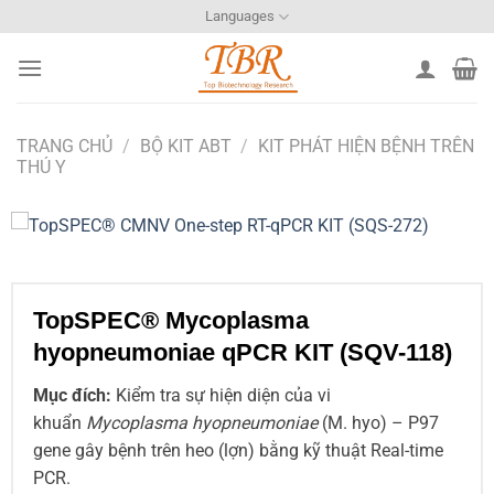
Bỏ
Languages
qua
nội
dung
TRANG CHỦ
/
BỘ KIT ABT
/
KIT PHÁT HIỆN BỆNH TRÊN
THÚ Y
TopSPEC® Mycoplasma
hyopneumoniae qPCR KIT (SQV-118)
Mục đích:
Kiểm tra sự hiện diện của vi
khuẩn
Mycoplasma hyopneumoniae
(M. hyo) – P97
gene gây bệnh trên heo (lợn) bằng kỹ thuật Real-time
PCR.