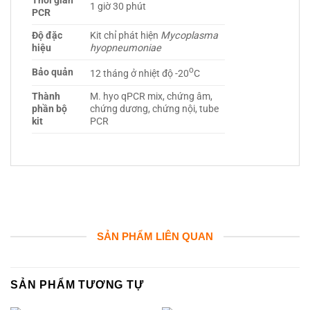
Thời gian
1 giờ 30 phút
PCR
Độ đặc
Kit chỉ phát hiện
Mycoplasma
hiệu
hyopneumoniae
o
Bảo quản
12 tháng ở nhiệt độ -20
C
Thành
M. hyo qPCR mix, chứng âm,
phần bộ
chứng dương, chứng nội, tube
kit
PCR
SẢN PHẨM LIÊN QUAN
SẢN PHẨM TƯƠNG TỰ