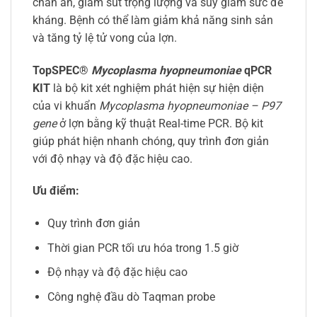
chán ăn, giảm sút trọng lượng và suy giảm sức đề
kháng. Bệnh có thể làm giảm khả năng sinh sản
và tăng tỷ lệ tử vong của lợn.
TopSPEC®
Mycoplasma hyopneumoniae
qPCR
KIT
là bộ kit xét nghiệm phát hiện sự hiện diện
của vi khuẩn
Mycoplasma hyopneumoniae – P97
gene
ở lợn bằng kỹ thuật Real-time PCR. Bộ kit
giúp phát hiện nhanh chóng, quy trình đơn giản
với độ nhạy và độ đặc hiệu cao.
Ưu điểm:
Quy trình đơn giản
Thời gian PCR tối ưu hóa trong 1.5 giờ
Độ nhạy và độ đặc hiệu cao
Công nghệ đầu dò Taqman probe