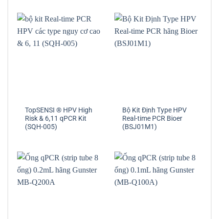
TopSENSI ® HPV High
Bộ Kit Định Type HPV
Risk & 6,11 qPCR Kit
Real-time PCR Bioer
(SQH-005)
(BSJ01M1)