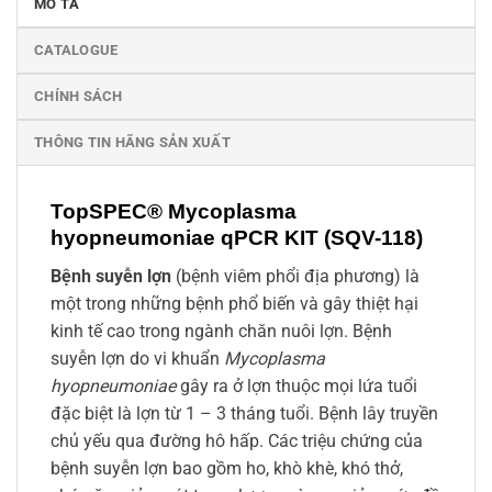
MÔ TẢ
CATALOGUE
CHÍNH SÁCH
THÔNG TIN HÃNG SẢN XUẤT
TopSPEC® Mycoplasma
hyopneumoniae qPCR KIT (SQV-118)
Bệnh suyễn lợn
(bệnh viêm phổi địa phương) là
một trong những bệnh phổ biến và gây thiệt hại
kinh tế cao trong ngành chăn nuôi lợn. Bệnh
suyễn lợn do vi khuẩn
Mycoplasma
hyopneumoniae
gây ra ở lợn thuộc mọi lứa tuổi
đặc biệt là lợn từ 1 – 3 tháng tuổi. Bệnh lây truyền
chủ yếu qua đường hô hấp. Các triệu chứng của
bệnh suyễn lợn bao gồm ho, khò khè, khó thở,