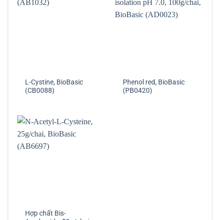
L-Cystine, BioBasic
Phenol red, BioBasic
(CB0088)
(PB0420)
Hợp chất Bis-