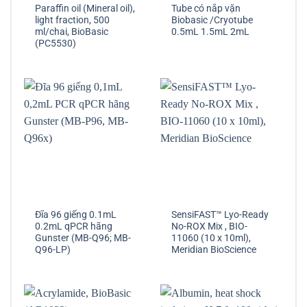
Paraffin oil (Mineral oil),
Tube có nắp vặn
light fraction, 500
Biobasic /Cryotube
ml/chai, BioBasic
0.5mL 1.5mL 2mL
(PC5530)
Đĩa 96 giếng 0.1mL
SensiFAST™ Lyo-Ready
0.2mL qPCR hãng
No-ROX Mix , BIO-
Gunster (MB-Q96; MB-
11060 (10 x 10ml),
Q96-LP)
Meridian BioScience