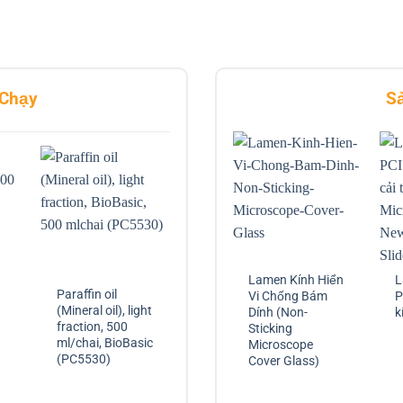
 Chạy
S
Lamen Kính Hiển
L
Paraffin oil
Vi Chống Bám
P
(Mineral oil), light
Dính (Non-
k
fraction, 500
Sticking
ml/chai, BioBasic
Microscope
(PC5530)
Cover Glass)