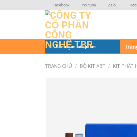
Bỏ
Facebook
Youtube
Zalo
Hotl
qua
nội
dung
Tran
Danh mục sản phẩm
TRANG CHỦ
/
BỘ KIT ABT
/
KIT PHÁT 