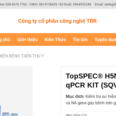
ine: 028 6676 7762 - CSKH: 0814156655 - Kỹ thuật: 0964952348
Email: sales@t
Công ty cổ phần công nghệ TBR
g chủ
Giới thiệu
Kiến Thức
Tin tức
Tuyển dụ
HIỆN BỆNH TRÊN THÚ Y
TopSPEC® H5N
qPCR KIT (SQV
Mục đích:
Kiểm tra sự hiệ
và NA gene gây bệnh trên g
SKU:
SQV-115