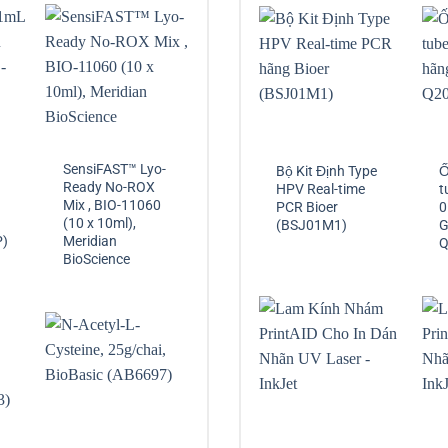
SensiFAST™ Lyo-
Bộ Kit Định Type
Ố
Ready No-ROX
HPV Real-time
t
Mix , BIO-11060
PCR Bioer
0
(10 x 10ml),
(BSJ01M1)
G
P)
Meridian
Q
BioScience