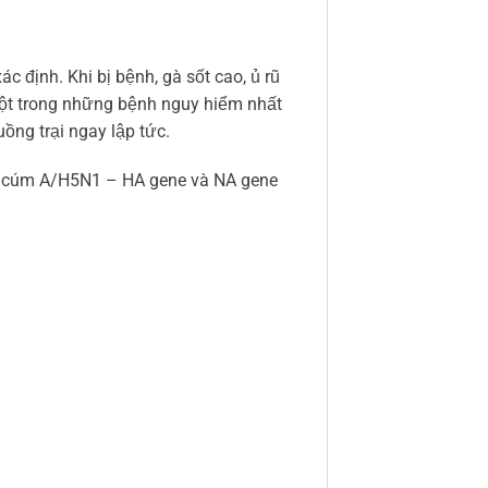
c định. Khi bị bệnh, gà sốt cao, ủ rũ
ột trong những bệnh nguy hiểm nhất
uồng trại ngay lập tức.
nh cúm A/H5N1 – HA gene và NA gene