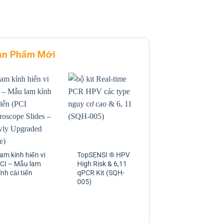
ản Phẩm Mới
am kính hiển vi
TopSENSI ® HPV
CI – Mẫu lam
High Risk & 6,11
ính cải tiến
qPCR Kit (SQH-
005)