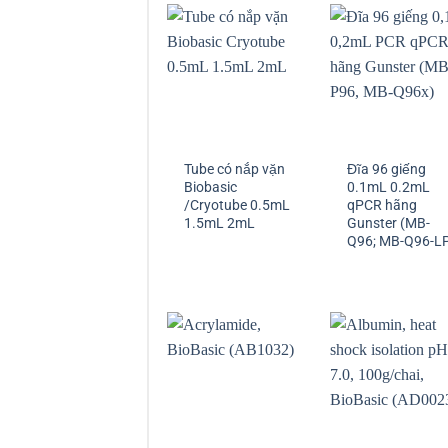
Tube có nắp vặn
Đĩa 96 giếng
Biobasic
0.1mL 0.2mL
/Cryotube 0.5mL
qPCR hãng
1.5mL 2mL
Gunster (MB-
Q96; MB-Q96-L