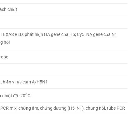
ách chiết
TEXAS RED: phát hiện HA gene của H5; Cy5: NA gene của N1
g nội
robe
hát hiện virus cúm A/H5N1
o
 nhiệt độ -20
C
PCR mix, chứng âm, chứng dương (H5, N1), chứng nội, tube PCR