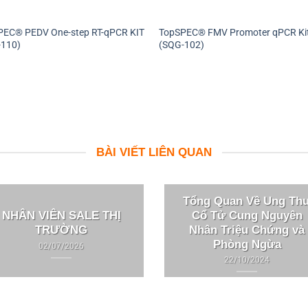
PEC® PEDV One-step RT-qPCR KIT
TopSPEC® FMV Promoter qPCR Ki
-110)
(SQG-102)
BÀI VIẾT LIÊN QUAN
Tổng Quan Về Ung Th
Cổ Tử Cung Nguyên
NHÂN VIÊN SALE THỊ
Nhân Triệu Chứng và
TRƯỜNG
Phòng Ngừa
02/07/2026
22/10/2024