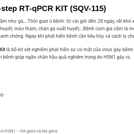
tep RT-qPCR KIT (SQV-115)
ầm như gà,…Thời gian ủ bệnh: từ vài giờ đến 28 ngày, rất khó xá
 huyết, mào thâm, chân gà xuất huyết,…Bệnh cúm gia cầm là m
nhanh chóng. Ngay khi phát hiện bệnh cần tiêu hủy và cách ly ch
Kit
là bộ kit xét nghiệm phát hiện sự có mặt của virus gây bệ
m bệnh giúp ngăn chặn hậu quả nghiêm trọng do H5N1 gây ra.
iờ
 A/H5N1 – HA gene và NA gene