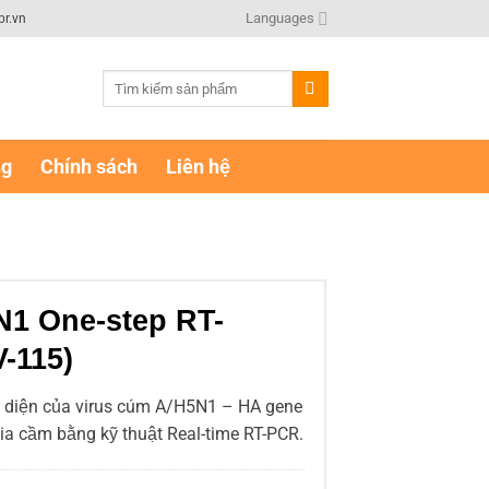
Languages
br.vn
Tìm
kiếm:
ng
Chính sách
Liên hệ
1 One-step RT-
-115)
n diện của virus cúm A/H5N1 – HA gene
ia cầm bằng kỹ thuật Real-time RT-PCR.