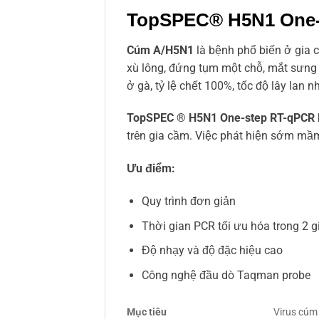
TopSPEC® H5N1 One-s
Cúm A/H5N1
là bệnh phổ biến ở gia c
xù lông, đứng tụm một chỗ, mắt sưng
ở gà, tỷ lệ chết 100%, tốc độ lây lan 
TopSPEC ® H5N1 One-step RT-qPCR 
trên gia cầm. Việc phát hiện sớm mầ
Ưu điểm:
Quy trình đơn giản
Thời gian PCR tối ưu hóa trong 2 g
Độ nhạy và độ đặc hiệu cao
Công nghệ đầu dò Taqman probe
Mục tiêu
Virus cúm