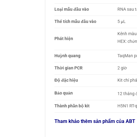
Loại mẫu đầu vào
RNA sau t
Thể tích mẫu đầu vào
5 µL
Kênh màu 
Phát hiện
HEX: chứn
Huỳnh quang
TaqMan p
Thời gian PCR
2 giờ
Độ đặc hiệu
Kit chỉ p
Bảo quản
12 tháng ở
Thành phần bộ kit
H5N1 RT-q
Tham khảo thêm sản phẩm của ABT