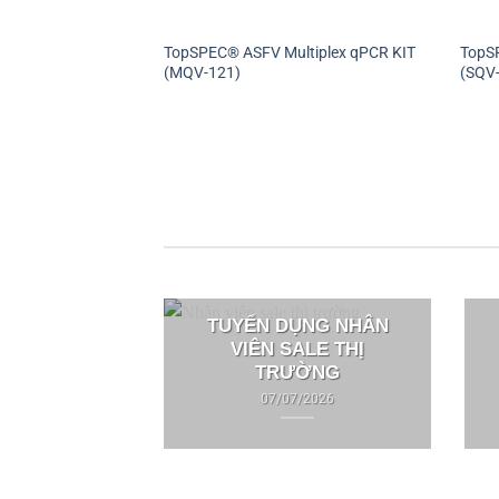
TopSPEC® ASFV Multiplex qPCR KIT
TopS
(MQV-121)
(SQV
TUYỂN DỤNG NHÂN
VIÊN SALE THỊ
TRƯỜNG
07/07/2026