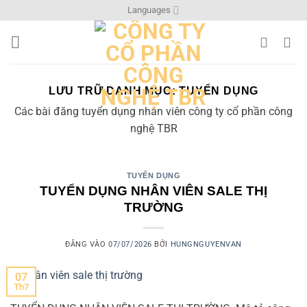
Bỏ
Languages
qua
nội
dung
LƯU TRỮ DANH MỤC:
TUYỂN DỤNG
Các bài đăng tuyển dụng nhân viên công ty cổ phần công
nghệ TBR
TUYỂN DỤNG
TUYỂN DỤNG NHÂN VIÊN SALE THỊ
TRƯỜNG
ĐĂNG VÀO
07/07/2026
BỞI
HUNGNGUYENVAN
07
Th7