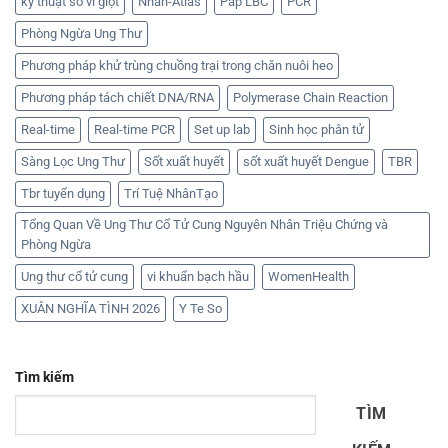
kỹ thuật số vi giọt
Nhan-Atlas
Pap LBC
PCR
Phòng Ngừa Ung Thư
Phương pháp khử trùng chuồng trại trong chăn nuôi heo
Phương pháp tách chiết DNA/RNA
Polymerase Chain Reaction
Real-time
Real-time PCR
Set up lab
Sinh học phân tử
Sàng Lọc Ung Thư
Sốt xuất huyết
sốt xuất huyết Dengue
TBR
Tbr tuyển dụng
Trí Tuệ NhânTạo
Tổng Quan Về Ung Thư Cổ Tử Cung Nguyên Nhân Triệu Chứng và
Phòng Ngừa
Ung thư cổ tử cung
vi khuẩn bạch hầu
WomenHealth
XUÂN NGHĨA TÌNH 2026
Y Te So
Tìm kiếm
TÌM