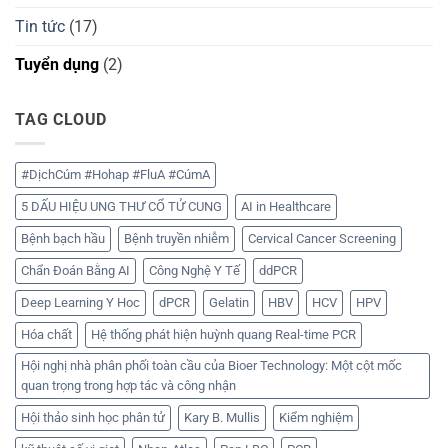
Tin tức
(17)
Tuyển dụng
(2)
TAG CLOUD
#DịchCúm #Hohap #FluA #CúmA
5 DẤU HIỆU UNG THƯ CỔ TỬ CUNG
AI in Healthcare
Bệnh bạch hầu
Bệnh truyền nhiễm
Cervical Cancer Screening
Chẩn Đoán Bằng AI
Công Nghệ Y Tế
ddPCR
Deep Learning Y Hoc
dPCR
Gelatin
HBV
HCV
HPV
Hóa chất
Hệ thống phát hiện huỳnh quang Real-time PCR
Hội nghị nhà phân phối toàn cầu của Bioer Technology: Một cột mốc
quan trọng trong hợp tác và công nhận
Hội thảo sinh học phân tử
Kary B. Mullis
Kiểm nghiệm