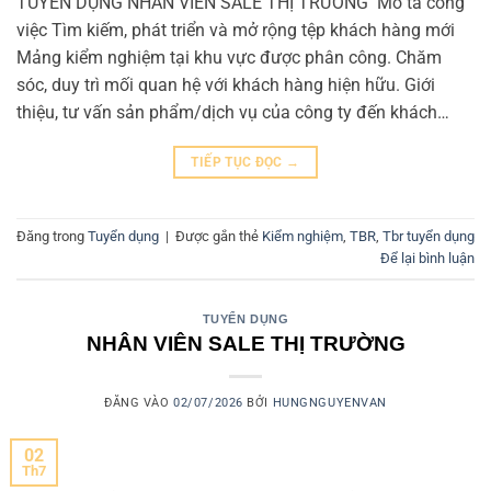
TUYỂN DỤNG NHÂN VIÊN SALE THỊ TRƯỜNG Mô tả công
việc Tìm kiếm, phát triển và mở rộng tệp khách hàng mới
Mảng kiểm nghiệm tại khu vực được phân công. Chăm
sóc, duy trì mối quan hệ với khách hàng hiện hữu. Giới
thiệu, tư vấn sản phẩm/dịch vụ của công ty đến khách…
TIẾP TỤC ĐỌC
→
Đăng trong
Tuyển dụng
|
Được gắn thẻ
Kiểm nghiệm
,
TBR
,
Tbr tuyển dụng
Để lại bình luận
TUYỂN DỤNG
NHÂN VIÊN SALE THỊ TRƯỜNG
ĐĂNG VÀO
02/07/2026
BỞI
HUNGNGUYENVAN
02
Th7