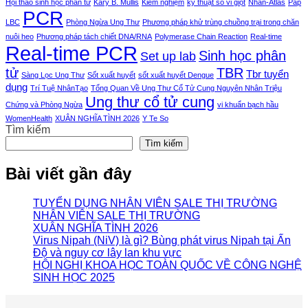
Hội thảo sinh học phân tử
Kary B. Mullis
Kiểm nghiệm
kỹ thuật số vi giọt
Nhan-Atlas
Pap
PCR
LBC
Phòng Ngừa Ung Thư
Phương pháp khử trùng chuồng trại trong chăn
nuôi heo
Phương pháp tách chiết DNA/RNA
Polymerase Chain Reaction
Real-time
Real-time PCR
Sinh học phân
Set up lab
tử
TBR
Tbr tuyển
Sàng Lọc Ung Thư
Sốt xuất huyết
sốt xuất huyết Dengue
dụng
Trí Tuệ NhânTạo
Tổng Quan Về Ung Thư Cổ Tử Cung Nguyên Nhân Triệu
Ung thư cổ tử cung
Chứng và Phòng Ngừa
vi khuẩn bạch hầu
WomenHealth
XUÂN NGHĨA TÌNH 2026
Y Te So
Tìm kiếm
Tìm kiếm
Bài viết gần đây
TUYỂN DỤNG NHÂN VIÊN SALE THỊ TRƯỜNG
NHÂN VIÊN SALE THỊ TRƯỜNG
XUÂN NGHĨA TÌNH 2026
Virus Nipah (NiV) là gì? Bùng phát virus Nipah tại Ấn
Độ và nguy cơ lây lan khu vực
HỘI NGHỊ KHOA HỌC TOÀN QUỐC VỀ CÔNG NGHỆ
SINH HỌC 2025