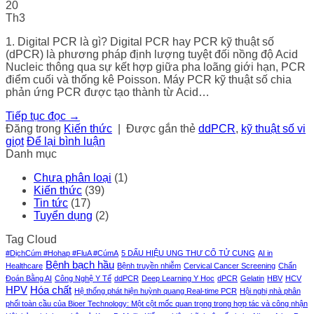
20
Th3
1. Digital PCR là gì? Digital PCR hay PCR kỹ thuật số
(dPCR) là phương pháp định lượng tuyệt đối nồng độ Acid
Nucleic thông qua sự kết hợp giữa pha loãng giới hạn, PCR
điểm cuối và thống kê Poisson. Máy PCR kỹ thuật số chia
phản ứng PCR được tạo thành từ Acid…
Tiếp tục đọc
→
Đăng trong
Kiến thức
|
Được gắn thẻ
ddPCR
,
kỹ thuật số vi
giọt
Để lại bình luận
Danh mục
Chưa phân loại
(1)
Kiến thức
(39)
Tin tức
(17)
Tuyển dụng
(2)
Tag Cloud
#DịchCúm #Hohap #FluA #CúmA
5 DẤU HIỆU UNG THƯ CỔ TỬ CUNG
AI in
Bệnh bạch hầu
Healthcare
Bệnh truyền nhiễm
Cervical Cancer Screening
Chẩn
Đoán Bằng AI
Công Nghệ Y Tế
ddPCR
Deep Learning Y Hoc
dPCR
Gelatin
HBV
HCV
HPV
Hóa chất
Hệ thống phát hiện huỳnh quang Real-time PCR
Hội nghị nhà phân
phối toàn cầu của Bioer Technology: Một cột mốc quan trọng trong hợp tác và công nhận