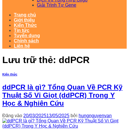
Giải Trình Tự Gene
Trang chủ
Giới thiệu
Kiến Thức
Tin tức
Tuyển dụng
Chính sách
Liên hệ
Lưu trữ thẻ:
ddPCR
Kiến thức
ddPCR là gì? Tổng Quan Về PCR Kỹ
Thuật Số Vi Giọt (ddPCR) Trong Y
Học & Nghiên Cứu
Đăng vào
20/03/2025
13/05/2025
bởi
hungnguyenvan