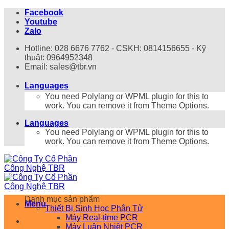
Bỏ
Facebook
qua
Youtube
nội
Zalo
dung
Hotline: 028 6676 7762 - CSKH: 0814156655 - Kỹ
thuật: 0964952348
Email: sales@tbr.vn
Languages
You need Polylang or WPML plugin for this to
work. You can remove it from Theme Options.
Languages
You need Polylang or WPML plugin for this to
work. You can remove it from Theme Options.
Danh mục sản phẩm
Menu
Thiết Bị Sinh Học Phân Tử
Máy Real-time PCR
Máy Luân Nhiệt PCR