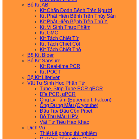
Bộ Kit ABT
Kit Chẩn Đoán Bệnh Trên Người
Kit Phát Hiện Bệnh Trên Thủy Sản
Kit Phát Hiện Bệnh Trên Thú Y
Kit Vi Sinh Thực Phẩm
Kit GMO
Kit Tách Chiết Từ
Kit Tách Chiết Cột
Kit Tách Chiết Thô
Bộ Kit Bioer
Bộ Kit Sansure
Kit Real-time PCR
Kit POCT
Bộ Kit Liferiver
Vật Tư Sinh Học Phân Tử
Tube, Strip Tube PCR qPCR
Đĩa PCR, qPCR
Ống Ly Tâm (Eppendorf, Falcon)
Ống Đựng Mẫu (Cryotube)
Đầu Tip/ Đầu Côn Pipet
Bộ Thu Mẫu HPV
Vật Tư Tiêu Hao Khác
Dịch Vụ
Thiết kế phòng thí nghiệm
Dịch Vụ Tổng Hợp Oligo