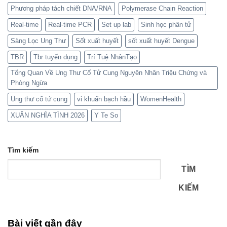
Phương pháp tách chiết DNA/RNA
Polymerase Chain Reaction
Real-time
Real-time PCR
Set up lab
Sinh học phân tử
Sàng Lọc Ung Thư
Sốt xuất huyết
sốt xuất huyết Dengue
TBR
Tbr tuyển dụng
Trí Tuệ NhânTạo
Tổng Quan Về Ung Thư Cổ Tử Cung Nguyên Nhân Triệu Chứng và
Phòng Ngừa
Ung thư cổ tử cung
vi khuẩn bạch hầu
WomenHealth
XUÂN NGHĨA TÌNH 2026
Y Te So
Tìm kiếm
TÌM
KIẾM
Bài viết gần đây