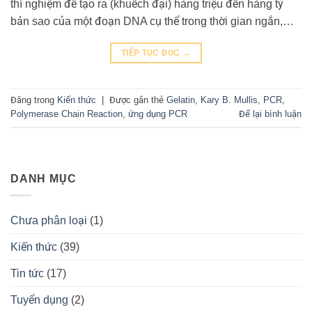
thí nghiệm để tạo ra (khuếch đại) hàng triệu đến hàng tỷ
bản sao của một đoạn DNA cụ thể trong thời gian ngắn,…
TIẾP TỤC ĐỌC
→
Đăng trong
Kiến thức
|
Được gắn thẻ
Gelatin
,
Kary B. Mullis
,
PCR
,
Polymerase Chain Reaction
,
ứng dụng PCR
Để lại bình luận
DANH MỤC
Chưa phân loại
(1)
Kiến thức
(39)
Tin tức
(17)
Tuyển dụng
(2)