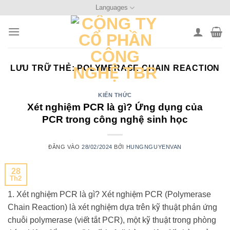
Bỏ
Languages
qua
nội
dung
LƯU TRỮ THẺ:
POLYMERASE CHAIN REACTION
KIẾN THỨC
Xét nghiệm PCR là gì? Ứng dụng của
PCR trong công nghệ sinh học
ĐĂNG VÀO
28/02/2024
BỞI
HUNGNGUYENVAN
28
Th2
1. Xét nghiệm PCR là gì? Xét nghiệm PCR (Polymerase
Chain Reaction) là xét nghiệm dựa trên kỹ thuật phản ứng
chuỗi polymerase (viết tắt PCR), một kỹ thuật trong phòng