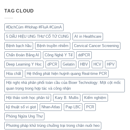
TAG CLOUD
#DịchCúm #Hohap #FluA #CúmA
5 DẤU HIỆU UNG THƯ CỔ TỬ CUNG
AI in Healthcare
Bệnh bạch hầu
Bệnh truyền nhiễm
Cervical Cancer Screening
Chẩn Đoán Bằng AI
Công Nghệ Y Tế
ddPCR
Deep Learning Y Hoc
dPCR
Gelatin
HBV
HCV
HPV
Hóa chất
Hệ thống phát hiện huỳnh quang Real-time PCR
Hội nghị nhà phân phối toàn cầu của Bioer Technology: Một cột mốc
quan trọng trong hợp tác và công nhận
Hội thảo sinh học phân tử
Kary B. Mullis
Kiểm nghiệm
kỹ thuật số vi giọt
Nhan-Atlas
Pap LBC
PCR
Phòng Ngừa Ung Thư
Phương pháp khử trùng chuồng trại trong chăn nuôi heo