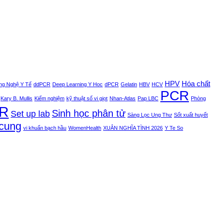
HPV
Hóa chất
ng Nghệ Y Tế
ddPCR
Deep Learning Y Hoc
dPCR
Gelatin
HBV
HCV
PCR
Kary B. Mullis
Kiểm nghiệm
kỹ thuật số vi giọt
Nhan-Atlas
Pap LBC
Phòng
CR
Sinh học phân tử
Set up lab
Sàng Lọc Ung Thư
Sốt xuất huyết
 cung
vi khuẩn bạch hầu
WomenHealth
XUÂN NGHĨA TÌNH 2026
Y Te So