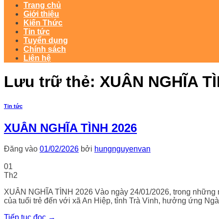
Trang chủ
Giới thiệu
Kiến Thức
Tin tức
Tuyển dụng
Chính sách
Liên hệ
Lưu trữ thẻ:
XUÂN NGHĨA TÌ
Tin tức
XUÂN NGHĨA TÌNH 2026
Đăng vào
01/02/2026
bởi
hungnguyenvan
01
Th2
XUÂN NGHĨA TÌNH 2026 Vào ngày 24/01/2026, trong những ngà
của tuổi trẻ đến với xã An Hiệp, tỉnh Trà Vinh, hưởng ứng N
Tiếp tục đọc
→