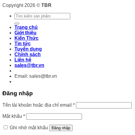
Copyright 2026 ©
TBR
Tìm
kiếm:
Trang chủ
Giới thiệu
Kiến Thức
Tin tức
Tuyển dụng
Chính sách
Liên hệ
sales@tbr.vn
Email: sales@tbr.vn
Đăng nhập
Bắt
Tên tài khoản hoặc địa chỉ email
*
buộc
Bắt
Mật khẩu
*
buộc
Ghi nhớ mật khẩu
Đăng nhập