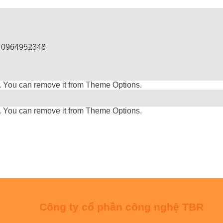
: 0964952348
. You can remove it from Theme Options.
. You can remove it from Theme Options.
Công ty cổ phần công nghệ TBR