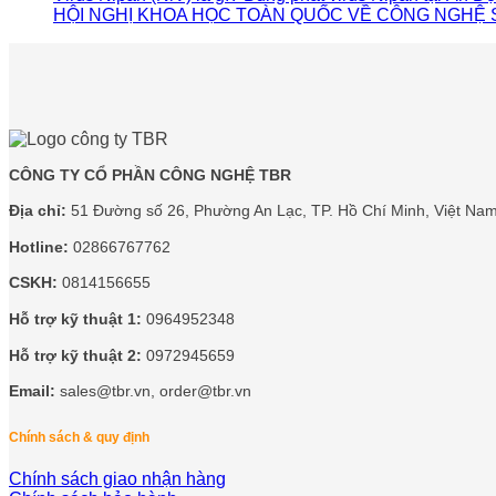
HỘI NGHỊ KHOA HỌC TOÀN QUỐC VỀ CÔNG NGHỆ S
CÔNG TY CỔ PHẦN CÔNG NGHỆ TBR
Địa chỉ:
51 Đường số 26, Phường An Lạc, TP. Hồ Chí Minh, Việt Nam
Hotline:
02866767762
CSKH:
0814156655
Hỗ trợ kỹ thuật 1:
0964952348
Hỗ trợ kỹ thuật 2:
0972945659
Email:
sales@tbr.vn, order@tbr.vn
Chính sách & quy định
Chính sách giao nhận hàng