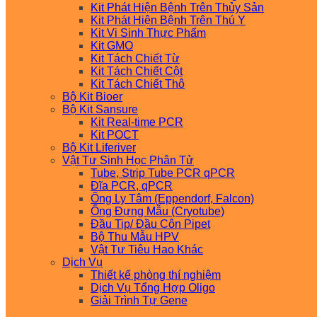
Kit Phát Hiện Bệnh Trên Thủy Sản
Kit Phát Hiện Bệnh Trên Thú Y
Kit Vi Sinh Thực Phẩm
Kit GMO
Kit Tách Chiết Từ
Kit Tách Chiết Cột
Kit Tách Chiết Thô
Bộ Kit Bioer
Bộ Kit Sansure
Kit Real-time PCR
Kit POCT
Bộ Kit Liferiver
Vật Tư Sinh Học Phân Tử
Tube, Strip Tube PCR qPCR
Đĩa PCR, qPCR
Ống Ly Tâm (Eppendorf, Falcon)
Ống Đựng Mẫu (Cryotube)
Đầu Tip/ Đầu Côn Pipet
Bộ Thu Mẫu HPV
Vật Tư Tiêu Hao Khác
Dịch Vụ
Thiết kế phòng thí nghiệm
Dịch Vụ Tổng Hợp Oligo
Giải Trình Tự Gene