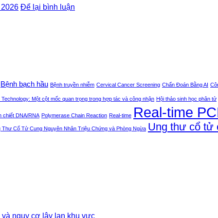
 2026
Để lại bình luận
Bệnh bạch hầu
Bệnh truyền nhiễm
Cervical Cancer Screening
Chẩn Đoán Bằng AI
Cô
r Technology: Một cột mốc quan trọng trong hợp tác và công nhận
Hội thảo sinh học phân tử
Real-time P
h chiết DNA/RNA
Polymerase Chain Reaction
Real-time
Ung thư cổ tử
 Thư Cổ Tử Cung Nguyên Nhân Triệu Chứng và Phòng Ngừa
ộ và nguy cơ lây lan khu vực