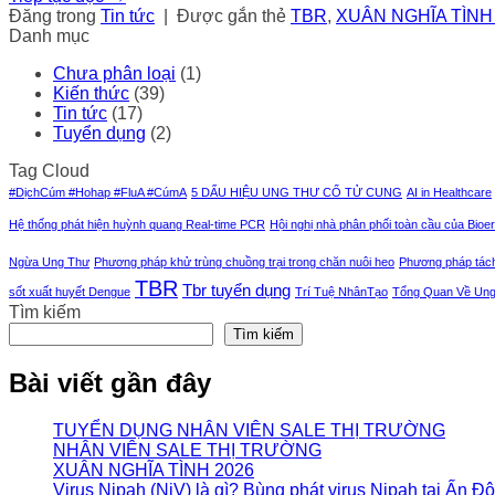
Đăng trong
Tin tức
|
Được gắn thẻ
TBR
,
XUÂN NGHĨA TÌNH
Danh mục
Chưa phân loại
(1)
Kiến thức
(39)
Tin tức
(17)
Tuyển dụng
(2)
Tag Cloud
#DịchCúm #Hohap #FluA #CúmA
5 DẤU HIỆU UNG THƯ CỔ TỬ CUNG
AI in Healthcare
Hệ thống phát hiện huỳnh quang Real-time PCR
Hội nghị nhà phân phối toàn cầu của Bioe
Ngừa Ung Thư
Phương pháp khử trùng chuồng trại trong chăn nuôi heo
Phương pháp tác
TBR
Tbr tuyển dụng
sốt xuất huyết Dengue
Trí Tuệ NhânTạo
Tổng Quan Về Ung
Tìm kiếm
Tìm kiếm
Bài viết gần đây
TUYỂN DỤNG NHÂN VIÊN SALE THỊ TRƯỜNG
NHÂN VIÊN SALE THỊ TRƯỜNG
XUÂN NGHĨA TÌNH 2026
Virus Nipah (NiV) là gì? Bùng phát virus Nipah tại Ấn Đ