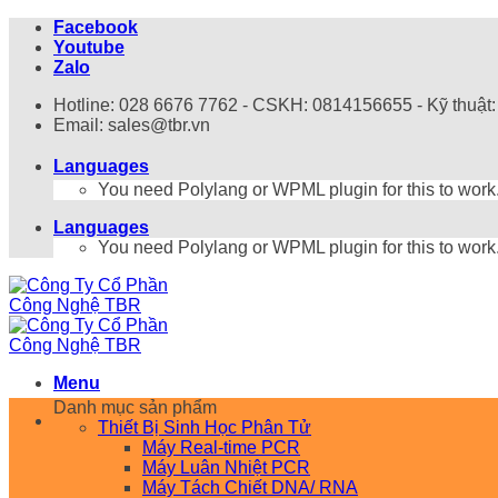
Bỏ
Facebook
qua
Youtube
nội
Zalo
dung
Hotline: 028 6676 7762 - CSKH: 0814156655 - Kỹ thuật
Email: sales@tbr.vn
Languages
You need Polylang or WPML plugin for this to work
Languages
You need Polylang or WPML plugin for this to work
Menu
Danh mục sản phẩm
Thiết Bị Sinh Học Phân Tử
Máy Real-time PCR
Máy Luân Nhiệt PCR
Máy Tách Chiết DNA/ RNA