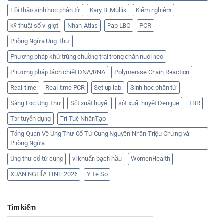
Hội thảo sinh học phân tử
Kary B. Mullis
Kiểm nghiệm
kỹ thuật số vi giọt
Nhan-Atlas
Pap LBC
PCR
Phòng Ngừa Ung Thư
Phương pháp khử trùng chuồng trại trong chăn nuôi heo
Phương pháp tách chiết DNA/RNA
Polymerase Chain Reaction
Real-time
Real-time PCR
Set up lab
Sinh học phân tử
Sàng Lọc Ung Thư
Sốt xuất huyết
sốt xuất huyết Dengue
TBR
Tbr tuyển dụng
Trí Tuệ NhânTạo
Tổng Quan Về Ung Thư Cổ Tử Cung Nguyên Nhân Triệu Chứng và
Phòng Ngừa
Ung thư cổ tử cung
vi khuẩn bạch hầu
WomenHealth
XUÂN NGHĨA TÌNH 2026
Y Te So
Tìm kiếm