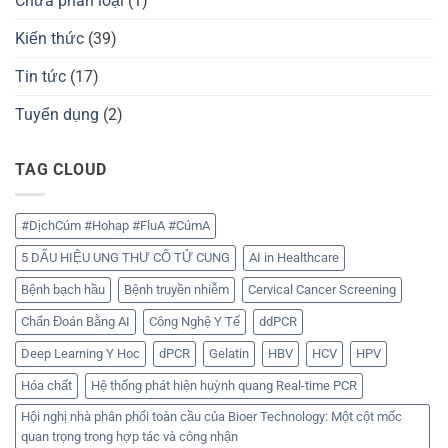
Chưa phân loại
(1)
Kiến thức
(39)
Tin tức
(17)
Tuyển dụng
(2)
TAG CLOUD
#DịchCúm #Hohap #FluA #CúmA
5 DẤU HIỆU UNG THƯ CỔ TỬ CUNG
AI in Healthcare
Bệnh bạch hầu
Bệnh truyền nhiễm
Cervical Cancer Screening
Chẩn Đoán Bằng AI
Công Nghệ Y Tế
ddPCR
Deep Learning Y Hoc
dPCR
Gelatin
HBV
HCV
HPV
Hóa chất
Hệ thống phát hiện huỳnh quang Real-time PCR
Hội nghị nhà phân phối toàn cầu của Bioer Technology: Một cột mốc
quan trọng trong hợp tác và công nhận