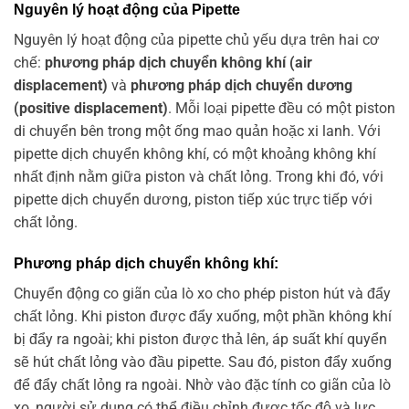
Nguyên lý hoạt động của Pipette
Nguyên lý hoạt động của pipette chủ yếu dựa trên hai cơ
chế:
phương pháp dịch chuyển không khí (air
displacement)
và
phương pháp dịch chuyển dương
(positive displacement)
. Mỗi loại pipette đều có một piston
di chuyển bên trong một ống mao quản hoặc xi lanh. Với
pipette dịch chuyển không khí, có một khoảng không khí
nhất định nằm giữa piston và chất lỏng. Trong khi đó, với
pipette dịch chuyển dương, piston tiếp xúc trực tiếp với
chất lỏng.
Phương pháp dịch chuyển không khí:
Chuyển động co giãn của lò xo cho phép piston hút và đẩy
chất lỏng. Khi piston được đẩy xuống, một phần không khí
bị đẩy ra ngoài; khi piston được thả lên, áp suất khí quyển
sẽ hút chất lỏng vào đầu pipette. Sau đó, piston đẩy xuống
để đẩy chất lỏng ra ngoài. Nhờ vào đặc tính co giãn của lò
xo, người sử dụng có thể điều chỉnh được tốc độ và lực