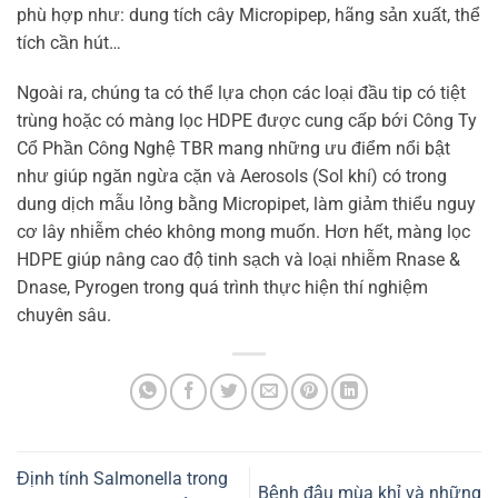
phù hợp như: dung tích cây Micropipep, hãng sản xuất, thể
tích cần hút…
Ngoài ra, chúng ta có thể lựa chọn các loại đầu tip có tiệt
trùng hoặc có màng lọc HDPE được cung cấp bới Công Ty
Cổ Phần Công Nghệ TBR mang những ưu điểm nổi bật
như giúp ngăn ngừa cặn và Aerosols (Sol khí) có trong
dung dịch mẫu lỏng bằng Micropipet, làm giảm thiểu nguy
cơ lây nhiễm chéo không mong muốn. Hơn hết, màng lọc
HDPE giúp nâng cao độ tinh sạch và loại nhiễm Rnase &
Dnase, Pyrogen trong quá trình thực hiện thí nghiệm
chuyên sâu.
Định tính Salmonella trong
Bệnh đậu mùa khỉ và những