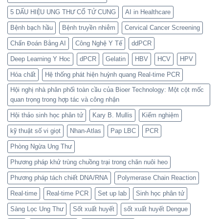
5 DẤU HIỆU UNG THƯ CỔ TỬ CUNG
AI in Healthcare
Bệnh bạch hầu
Bệnh truyền nhiễm
Cervical Cancer Screening
Chẩn Đoán Bằng AI
Công Nghệ Y Tế
ddPCR
Deep Learning Y Hoc
dPCR
Gelatin
HBV
HCV
HPV
Hóa chất
Hệ thống phát hiện huỳnh quang Real-time PCR
Hội nghị nhà phân phối toàn cầu của Bioer Technology: Một cột mốc
quan trọng trong hợp tác và công nhận
Hội thảo sinh học phân tử
Kary B. Mullis
Kiểm nghiệm
kỹ thuật số vi giọt
Nhan-Atlas
Pap LBC
PCR
Phòng Ngừa Ung Thư
Phương pháp khử trùng chuồng trại trong chăn nuôi heo
Phương pháp tách chiết DNA/RNA
Polymerase Chain Reaction
Real-time
Real-time PCR
Set up lab
Sinh học phân tử
Sàng Lọc Ung Thư
Sốt xuất huyết
sốt xuất huyết Dengue