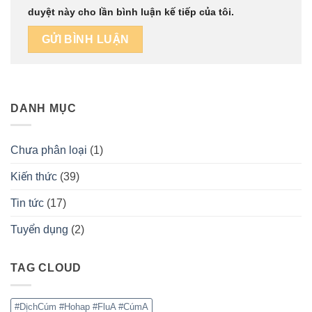
duyệt này cho lần bình luận kế tiếp của tôi.
DANH MỤC
Chưa phân loại
(1)
Kiến thức
(39)
Tin tức
(17)
Tuyển dụng
(2)
TAG CLOUD
#DịchCúm #Hohap #FluA #CúmA