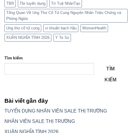
TBR
Tbr tuyển dụng
Trí Tuệ NhânTạo
Tổng Quan Về Ung Thư Cổ Tử Cung Nguyên Nhân Triệu Chứng và
Phòng Ngừa
Ung thư cổ tử cung
vi khuẩn bạch hầu
WomenHealth
XUÂN NGHĨA TÌNH 2026
Y Te So
Tìm kiếm
TÌM
KIẾM
Bài viết gần đây
TUYỂN DỤNG NHÂN VIÊN SALE THỊ TRƯỜNG
NHÂN VIÊN SALE THỊ TRƯỜNG
XUÂN NGHĨA TÌNH 2026